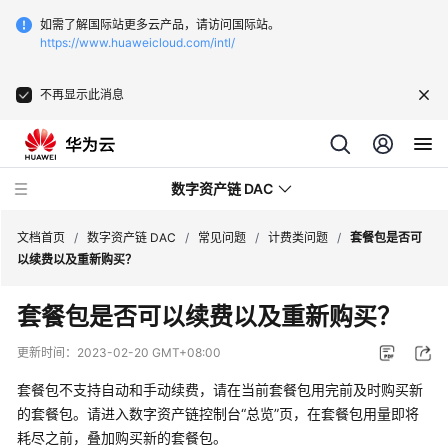
如需了解国际站更多云产品，请访问国际站。
https://www.huaweicloud.com/intl/
不再显示此消息
数字资产链 DAC
文档首页
/
数字资产链 DAC
/
常见问题
/
计费类问题
/
套餐包是否可
以续费以及重新购买？
最
套餐包是否可以续费以及重新购买？
新
动
更新时间：
2023-02-20 GMT+08:00
态
套餐包不支持自动和手动续费，请在当前套餐包用完前及时购买新
产
的套餐包。请进入数字资产链控制台“总览”页，在套餐包用量即将
品
耗尽之前，叠加购买新的套餐包。