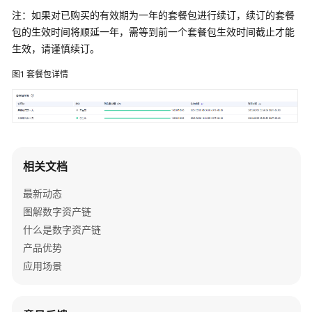
介
注：如果对已购买的有效期为一年的套餐包进行续订，续订的套餐
绍
包的生效时间将顺延一年，需等到前一个套餐包生效时间截止才能
生效，请谨慎续订。
快
速
图1
套餐包详情
入
门
用
户
指
相关文档
南
最新动态
开
图解数字资产链
发
什么是数字资产链
指
产品优势
南
应用场景
API
参