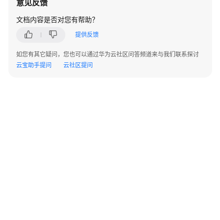
意见反馈
考
文档内容是否对您有帮助？
常
提供反馈
见
问
如您有其它疑问，您也可以通过华为云社区问答频道来与我们联系探讨
题
云宝助手提问
云社区提问
咨
询
类
问
题
使
用
类
问
题
©2026 Huaweicloud.com 版权所有
黔ICP备20004760号-14
苏B2-20130048号
计
A2.B1.B2-20070312