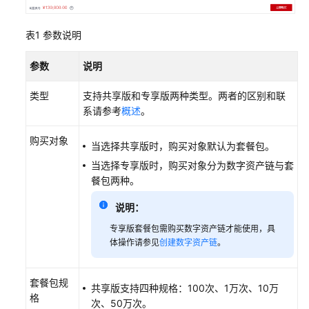
费
类
表1
参数说明
问
题
参数
说明
接
类型
支持共享版和专享版两种类型。两者的区别和联
口
系请参考
概述
。
类
问
购买对象
题
当选择共享版时，购买对象默认为套餐包。
当选择专享版时，购买对象分为数字资产链与套
视
餐包两种。
频
帮
说明：
助
专享版套餐包需购买数字资产链才能使用，具
体操作请参见
创建数字资产链
。
文
档
套餐包规
下
共享版支持四种规格：100次、1万次、10万
格
载
次、50万次。