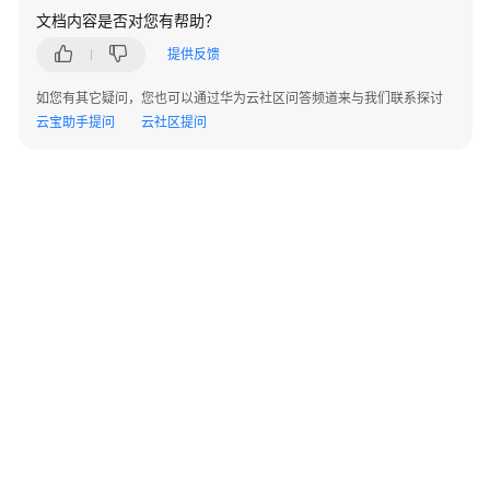
文档内容是否对您有帮助？
提供反馈
如您有其它疑问，您也可以通过华为云社区问答频道来与我们联系探讨
云宝助手提问
云社区提问
©2026 Huaweicloud.com 版权所有
黔ICP备20004760号-14
苏B2-20130048号
A2.B1.B2-20070312
增值电信业务经营许可证：B1.B2-20200593 | 代理域名注册服务机构：新网、西数