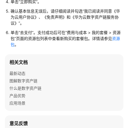
等
单击“立即购买”。
级
确认基本信息无误后，请仔细阅读并勾选“我已阅读并同意《华
协
为云用户协议》、《免责声明》和《华为云数字资产链服务协
议
议》”。
（SLA）
单击“去支付”。支付成功后可在“费用与成本 > 我的套餐 > 资源
包”页面的资源包列表中查看新购买的套餐包。详情请参见
资源
白
包
。
皮
书
资
相关文档
源
最新动态
支
图解数字资产链
持
什么是数字资产链
区
产品优势
域
应用场景
系
统
权
意见反馈
限