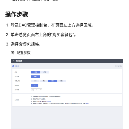
考
操作步骤
常
见
登录DAC管理控制台，在页面左上方选择区域。
问
单击总览页面右上角的“购买套餐包”。
题
选择套餐包规格。
咨
图1
配置参数
询
类
问
题
使
用
类
问
题
计