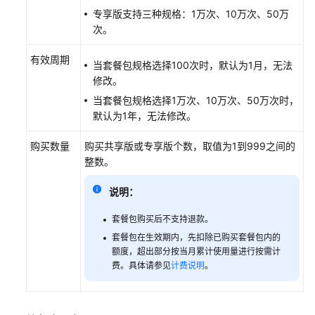
专享版支持三种规格：1万次、10万次、50万
次。
通
用
有效周期
参
当套餐包规格选择100次时，默认为1月，无法
考
修改。
当套餐包规格选择1万次、10万次、50万次时，
产
默认为1年，无法修改。
品
术
购买数量
购买共享版或专享版个数，取值为1到999之间的
语
整数。
责
说明：
任
套餐包购买后不支持退款。
共
担
套餐包在生效期内，先扣除已购买套餐包内的
额度，超出部分按当月累计使用量进行按需计
费。具体请参见
计费说明
。
云
服
务