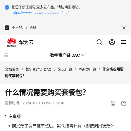
如需了解国际站更多云产品，请访问国际站。
https://www.huaweicloud.com/intl/
不再显示此消息
数字资产链 DAC
文档首页
/
数字资产链 DAC
/
常见问题
/
咨询类问题
/
什么情况需要
购买套餐包？
最
什么情况需要购买套餐包？
新
动
更新时间：
2024-07-01 GMT+08:00
态
专享版
产
购买数字资产链节点后，默认按需计费（即按调用次数计
品