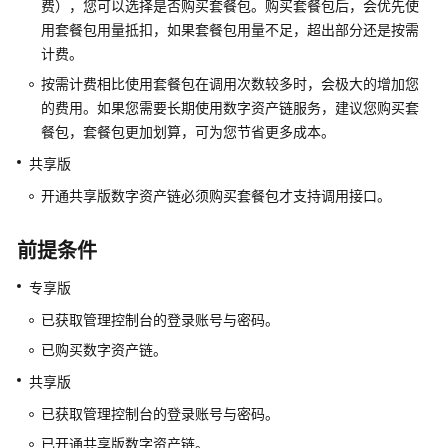
费），您可以选择是否购买套餐包。购买套餐包后，会优先使
介
用套餐包用量抵扣，如果套餐包用量不足，超出部分还是按需
绍
计费。
快
按需计费相比使用套餐包在调用次数较多时，会极大的增加您
速
的费用。如果您需要长期使用数字资产链服务，建议您购买套
入
餐包，套餐包更加划算，可为您节省更多成本。
门
共享版
用
开通共享版数字资产链必须购买套餐包才支持调用接口。
户
指
前提条件
南
专享版
开
已获取管理控制台的登录账号与密码。
发
指
已购买数字资产链。
南
共享版
API
已获取管理控制台的登录账号与密码。
参
已开通共享版数字资产链。