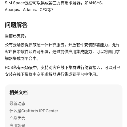
介
SIM Space是否可以集成第三方商用求解器，如ANSYS、
绍
Abaqus、Adams、CFX等？
计
问题解答
费
说
当前已支持。
明
公有云场景提供软硬一体计算服务，开放软件安装部署能力，允许
客户自带软件及许可部署，通过提供应用集成能力，可以将商用求
快
解器集成到平台中。
速
入
HCS私有云场景中，支持对客户线下集群进行纳管接入，可以对已
门
安装在线下集群中商用求解器进行集成到平台中使用。
控
制
相关文档
台
最新动态
指
南
什么是CraftArts IPDCenter
产品优势
用
应用场景