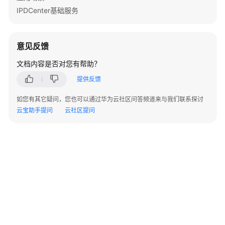
户
IPDCenter基础服务
指
南
意见反馈
开
发
文档内容是否对您有帮助？
指
提供反馈
南
如您有其它疑问，您也可以通过华为云社区问答频道来与我们联系探讨
API
云宝助手提问
云社区提问
参
考
常
见
问
题
©2026 Huaweicloud.com 版权所有
黔ICP备20004760号-14
苏B2-20130048号
控
A2.B1.B2-20070312
增值电信业务经营许可证：B1.B2-20200593 | 代理域名注册服务机构：新网、西数
制
电子营业执照
贵公网安备 52990002000093号