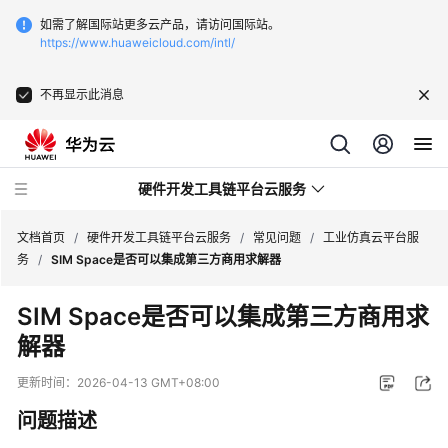
如需了解国际站更多云产品，请访问国际站。
https://www.huaweicloud.com/intl/
不再显示此消息
硬件开发工具链平台云服务
文档首页
/
硬件开发工具链平台云服务
/
常见问题
/
工业仿真云平台服
务
/
SIM Space是否可以集成第三方商用求解器
最
SIM Space是否可以集成第三方商用求
新
解器
动
态
更新时间：
2026-04-13 GMT+08:00
产
问题描述
品