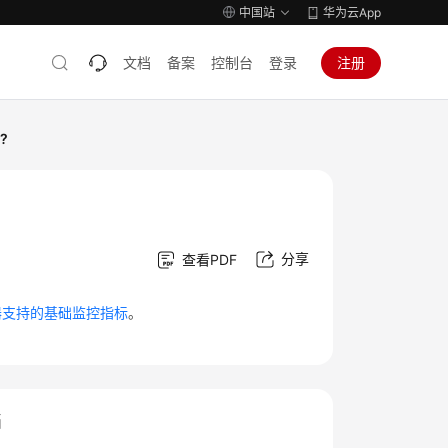
中国站
华为云App
文档
备案
控制台
登录
注册
?
分享
查看PDF
器支持的基础监控指标
。
档