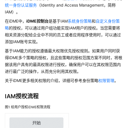
介
统一身份认证服务
（Identity and Access Management，简称
绍
IAM）。
在
iDME
中，
iDME控制台
是基于IAM
系统身份策略
和
自定义身份策
计
略
的授权，可以通过用户组功能实现IAM用户的授权。当您需要将
费
说
相关资源分配给企业中不同的员工或者应用程序使用时，可以通过
明
添加IAM
账号
实现。
基于IAM能力的授权遵循最大权限优先授权规则。如果用户同时获
快
得iDME多个策略的授权，且这些策略的授权范围方案不同时，将根
速
据该用户具有的最高权限进行授权，确保用户可以在其权限范围内
入
进行最广泛的操作，从而充分利用其权限。
门
关于iDME更多相关权限的介绍，详细可参考身份策略
权限管理
。
控
制
IAM授权流程
台
操
图1
给用户授权iDME权限流程
作
指
南