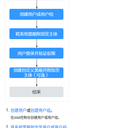
使
用
前
必
读
准
备
工
作
准
备
iDME
资
源
创建用户
或
创建用户组
。
管
在IAM控制台创建用户或用户组。
理
将系统策略附加至用户或用户组
。