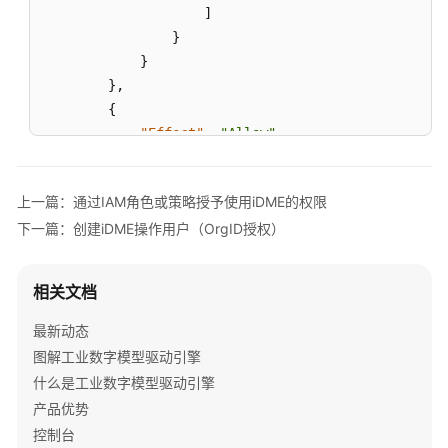
理
]
}
数
}
据
}
,
建
{
模
"Effect"
:
"Allow"
,
引
"Action"
:
[
擎
"eps:enterpriseProjects:list"
用
上一篇：通过IAM角色或策略授予使用iDME的权限
]
户
下一篇：创建iDME操作用户（OrgID授权）
}
指
]
南
}
相关文档
数
字
最新动态
主
图解工业数字模型驱动引擎
线
什么是工业数字模型驱动引擎
引
产品优势
擎
控制台
用