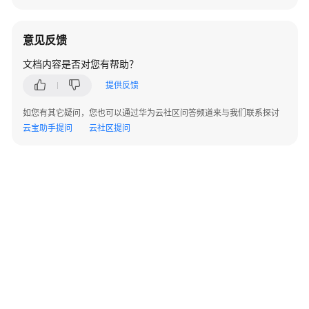
户
指
南
意见反馈
文档内容是否对您有帮助？
最
佳
提供反馈
实
如您有其它疑问，您也可以通过华为云社区问答频道来与我们联系探讨
践
云宝助手提问
云社区提问
开
发
指
南
API
参
考
SDK
参