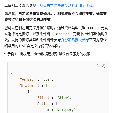
具体创建步骤请参见：
过
创建自定义身份策略并附加至主体
。
IAM
请注意，自定义身份策略修改后，相关权限不会即时生效，通常需
身
要等待约15分钟才会自动生效。
份
您可以在创建自定义身份策略时，通过资源类型（Resource）元素
策
略
来选择特定资源，以及条件键（Condition）元素来控制策略何时生
授
效。支持的资源类型和条件键请参考
身份策略授权参考
下面为您介
予
绍常用的
iDME
自定义身份策略样例。
使
示例1：授权用户查询数据建模引擎公有云服务的权限
用
iDME
的
权
{
限
"Version"
:
"5.0"
,
"Statement"
:
[
创
{
建
"Effect"
:
"Allow"
,
iDME
"Action"
:
[
操
"dme:envs:query"
作