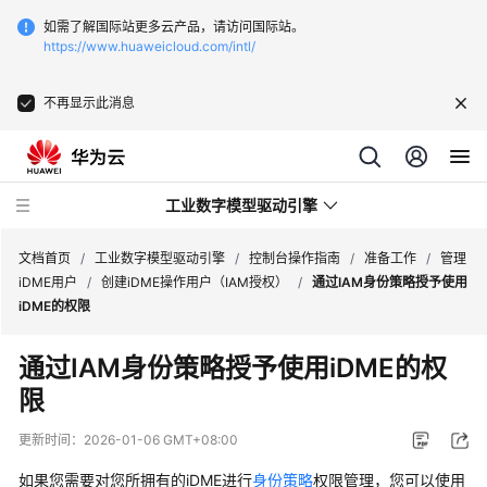
如需了解国际站更多云产品，请访问国际站。
https://www.huaweicloud.com/intl/
不再显示此消息
工业数字模型驱动引擎
文档首页
/
工业数字模型驱动引擎
/
控制台操作指南
/
准备工作
/
管理
iDME用户
/
创建iDME操作用户（IAM授权）
/
通过IAM身份策略授予使用
iDME的权限
最
新
通过IAM身份策略授予使用iDME的权
动
限
态
更新时间：
2026-01-06 GMT+08:00
产
品
如果您需要对您所拥有的iDME进行
身份策略
权限管理，您可以使用