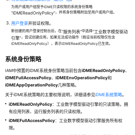
iDME
为用户或用户组授予iDME只读权限的系统身份策略
用
，并将身份策略附加至用户或用户组。
“
i
DMEReadOnlyPolicy”
户
用户登录
并验证权限。
iDME
新创建的用户登录控制台后，在
中选择
“服务列表”
“
工业数字模型驱动
用
，尝试创建应用，如果无法成功操作（假设当前权限仅包含
引擎
”
户
iDMEReadOnlyPolicy），表示iDMEReadOnlyPolicy已生效。
管
理
系统身份策略
概
述
IAM中预置的iDME系统身份策略当前包含
iDMEReadOnlyPolicy
、
iDMEFullAccessPolicy
、
iDMEEnvOperationPolicy
和
创
iDMEAppOperationPolicy
几种策略。
建
关于iDME系统策略的主要权限说明，详细请参见
iDME系统策略
。
iDME
操
iDMEReadOnlyPolicy
：工业数字模型驱动引擎的只读策略，拥
作
有应用列表、运行服务列表的只读权限。
用
iDMEFullAccessPolicy
：工业数字模型驱动引擎服务所有权
户
限。
（IAM