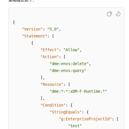
擎
数
{
字
"Version"
:
"5.0"
,
主
线
"Statement"
:
[
引
{
擎
"Effect"
:
"Allow"
,
"Action"
:
[
组
"dme:envs:delete"
,
织
"dme:envs:query"
管
]
,
理
"Resource"
:
[
"dme:*:*:xDM-F-Runtime:*"
审
]
,
计
"Condition"
:
{
"StringEquals"
:
{
配
"g:EnterpriseProjectId"
:
[
额
"test"
管