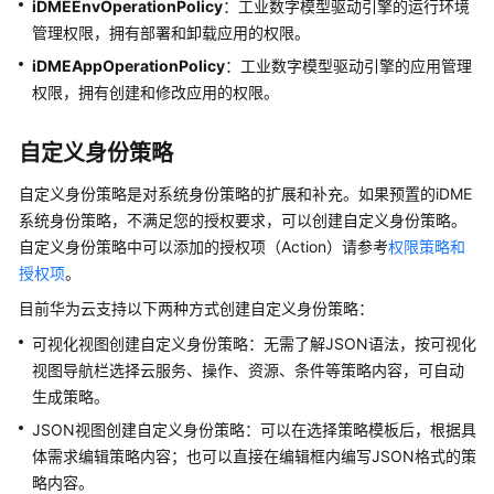
授
iDMEEnvOperationPolicy
：工业数字模型驱动引擎的运行环境
权）
管理权限，拥有部署和卸载应用的权限。
iDMEAppOperationPolicy
：工业数字模型驱动引擎的应用管理
通
权限，拥有创建和修改应用的权限。
过
IAM
自定义身份策略
角
色
自定义身份策略是对系统身份策略的扩展和补充。如果预置的
iDME
或
系统身份策略，不满足您的授权要求，可以创建自定义身份策略。
策
自定义身份策略中可以添加的授权项（Action）请参考
权限策略和
略
授权项
。
授
予
目前华为云支持以下两种方式创建自定义身份策略：
使
可视化视图创建自定义身份策略：无需了解JSON语法，按可视化
用
视图导航栏选择云服务、操作、资源、条件等策略内容，可自动
iDME
的
生成策略。
权
JSON视图创建自定义身份策略：可以在选择策略模板后，根据具
限
体需求编辑策略内容；也可以直接在编辑框内编写JSON格式的策
略内容。
通