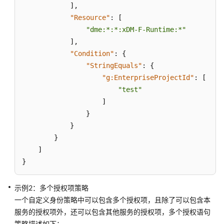
]
,
用
"Resource"
:
[
户
（OrgID
"dme:*:*:xDM-F-Runtime:*"
授
]
,
权）
"Condition"
:
{
"StringEquals"
:
{
总
"g:EnterpriseProjectId"
:
[
览
"test"
]
工
}
业
}
元
}
服
]
务
}
数
据
示例2：多个授权项策略
建
一个自定义身份策略中可以包含多个授权项，且除了可以包含本
模
服务的授权项外，还可以包含其他服务的授权项，多个授权语句
引
策略描述如下：