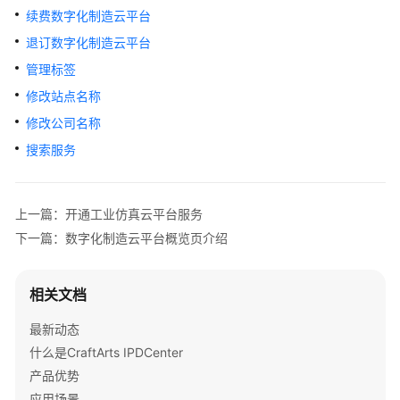
介
续费数字化制造云平台
绍
退订数字化制造云平台
计
管理标签
费
修改站点名称
说
修改公司名称
明
搜索服务
快
速
入
上一篇：开通工业仿真云平台服务
门
下一篇：数字化制造云平台概览页介绍
控
制
相关文档
台
指
最新动态
南
什么是CraftArts IPDCenter
产品优势
使
应用场景