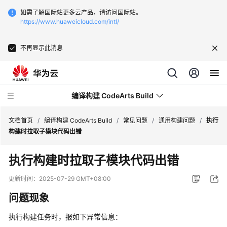
如需了解国际站更多云产品，请访问国际站。
https://www.huaweicloud.com/intl/
不再显示此消息
编译构建 CodeArts Build
文档首页
/
编译构建 CodeArts Build
/
常见问题
/
通用构建问题
/
执行
构建时拉取子模块代码出错
最
执行构建时拉取子模块代码出错
新
动
更新时间：
2025-07-29 GMT+08:00
态
问题现象
产
执行构建任务时，报如下异常信息：
品