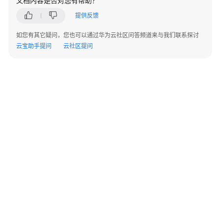
文档内容是否对您有帮助？
建
提供反馈
Npm
如您有其它疑问，您也可以通过华为云社区问答频道来与我们联系探讨
构
云宝助手提问
云社区提问
建
镜
像
问
题
视
频
帮
助
文
档
©2026 Huaweicloud.com 版权所有
黔ICP备20004760号-14
苏B2-20130048号
A2.B1.B2-20070312
下
增值电信业务经营许可证：B1.B2-20200593 | 代理域名注册服务机构：新网、西数
载
电子营业执照
贵公网安备 52990002000093号