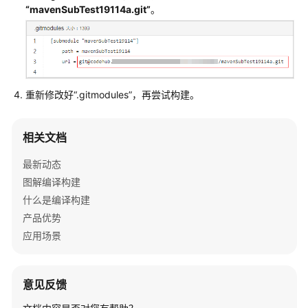
用
“mavenSubTest19114a.git”
。
构
建
问
题
重新修改好
“.gitmodules”
，再尝试构建。
Maven
构
建
相关文档
Android
最新动态
构
图解编译构建
建
什么是编译构建
产品优势
Gradle
应用场景
构
建
意见反馈
Msbuild
构