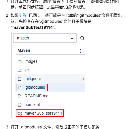
打开主代码仓库，选择
“
设置 > 子模块设置
”
，部署密钥没有同
实
步，单击同步按钮，之后再尝试编译构建。
践
如果
步骤1
已同步，很可能是主仓库的
“.gitmodules”
文件配置出
错，先检查存在
“.gitmodules”
文件且子模块是
API
“mavenSubTest19114”
。
参
考
场
景
代
码
示
例
常
见
问
题
通
打开
“.gitmodules”
文件，修改成正确的子模块配置