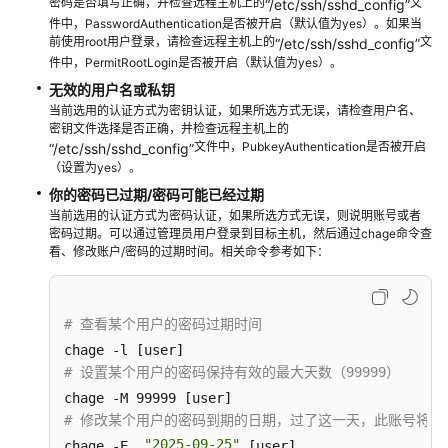
密码是否填写正确，并检查远程主机上的
文
“/etc/ssh/sshd_config”
户
件中，PasswordAuthentication是否被开启（默认值为yes）。如果当
指
前使用root用户登录，请检查远程主机上的
文
“/etc/ssh/sshd_config”
南
件中，PermitRootLogin是否被开启（默认值为yes）。
（控
无效的用户名或私钥
制
当前选用的认证方式为密钥认证，如果所选方式无误，请检查用户名、
台）
密钥文件选择是否正确，并检查远程主机上的
文件中，PubkeyAuthentication是否被开启
“/etc/ssh/sshd_config”
用
（设置为yes）。
户
你的密码已过期/密码可能已经过期
指
当前选用的认证方式为密码认证，如果所选方式无误，则说明账号或者
南
密码过期。可以通过管理员用户登录到目标主机，然后通过chage命令查
（Space）
看、修改账户/密码的过期时间。相关命令参考如下：
用
户
# 查看某个用户的密码过期时间
指
南
# 设置某个用户的密码保持有效的最大天数（99999）
（码
道
# 修改某个用户的密码到期的日期，过了这一天，此账号将不
CLI）
"2025-09-25"
chage -E  
 [user]