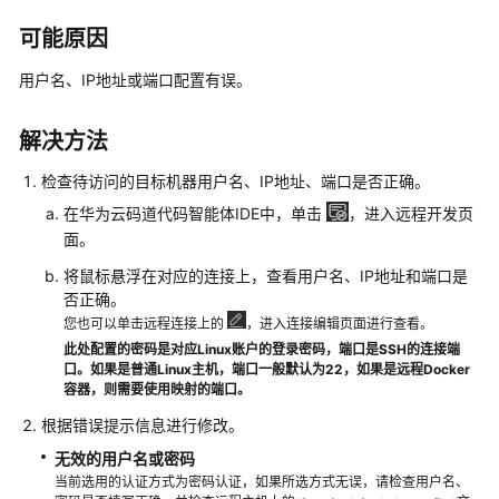
介
绍
可能原因
用户名、IP地址或端口配置有误。
计
费
说
解决方法
明
检查待访问的目标机器用户名、IP地址、端口是否正确。
快
在华为云码道代码智能体IDE中，单击
，进入远程开发页
速
面。
入
将鼠标悬浮在对应的连接上，查看用户名、IP地址和端口是
门
否正确。
您也可以单击远程连接上的
，进入连接编辑页面进行查看。
用
此处配置的密码是对应Linux账户的登录密码，端口是SSH的连接端
户
口。如果是普通Linux主机，端口一般默认为22，如果是远程Docker
指
容器，则需要使用映射的端口。
南
根据错误提示信息进行修改。
（IDE）
无效的用户名或密码
当前选用的认证方式为密码认证，如果所选方式无误，请检查用户名、
用