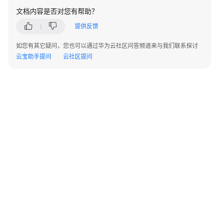
与
文档内容是否对您有帮助？
登
录
提供反馈
如您有其它疑问，您也可以通过华为云社区问答频道来与我们联系探讨
兼
云宝助手提问
云社区提问
容
性
问
题
工
具
环
境
及
性
能
问
题
©2026 Huaweicloud.com 版权所有
黔ICP备20004760号-14
苏B2-20130048号
A2.B1.B2-20070312
增值电信业务经营许可证：B1.B2-20200593 | 代理域名注册服务机构：新网、西数