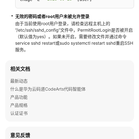
用
户
无效的密码或者root用户未被允许登录
指
由于当前使用root用户登录，请检查远程主机上的
南
“/etc/ssh/sshd_config”
文件中，PermitRootLogin是否被开启
（插
（默认值为yes）。如果未开启，需要修改文件并通过命令
件）
service sshd restart或
sudo systemctl restart sshd
重启SSH
服务。
最
佳
相关文档
实
践
最新动态
什么是华为云码道CodeArts代码智能体
常
产品功能
见
产品规格
问
题
认证证书
安
装
意见反馈