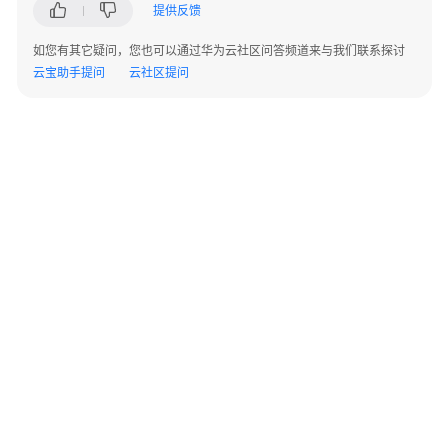
议
提供反馈
（SLA）
如您有其它疑问，您也可以通过华为云社区问答频道来与我们联系探讨
白
云宝助手提问
云社区提问
皮
书
资
源
支
持
区
域
系
统
权
©2026 Huaweicloud.com 版权所有
黔ICP备20004760号-14
苏B2-20130048号
限
A2.B1.B2-20070312
增值电信业务经营许可证：B1.B2-20200593 | 代理域名注册服务机构：新网、西数
电子营业执照
贵公网安备 52990002000093号