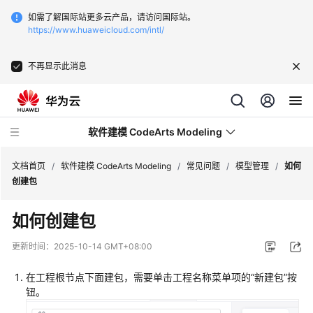
如需了解国际站更多云产品，请访问国际站。
https://www.huaweicloud.com/intl/
不再显示此消息
软件建模 CodeArts Modeling
文档首页
/
软件建模 CodeArts Modeling
/
常见问题
/
模型管理
/
如何
创建包
产
如何创建包
品
介
更新时间：
2025-10-14 GMT+08:00
绍
在工程根节点下面建包，需要单击工程名称菜单项的
“新建包”
按
快
钮。
速