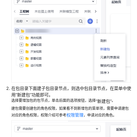
入
门
用
户
指
南
常
见
问
题
在包目录下面建子包目录节点，则选中包目录节点，在菜单中使
工
用
“新建包”
功能即可。
程
选择要增加包的包节点，单击后面的选项按钮，选择
。
“新建包”
管
建包需要创建包的角色权限，如果看不到新增包的菜单项，需要申请建包
理
权限管理
对应的角色权限，权限介绍可参考
，申请对应的角色。
模
型