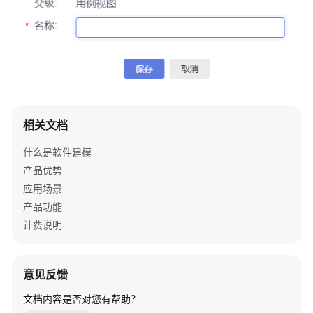
用
参
考
产
品
术
语
相关文档
责
什么是软件建模
任
产品优势
共
应用场景
担
产品功能
云
计费说明
服
务
等
意见反馈
级
文档内容是否对您有帮助？
协