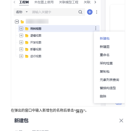
设
计
模
型
管
理
架
构
信
息
文
档
下
载
在弹出的窗口中输入新增包的名称后单击
。
“保存”
通