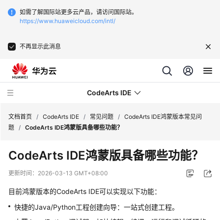
如需了解国际站更多云产品，请访问国际站。
https://www.huaweicloud.com/intl/
不再显示此消息
CodeArts IDE
文档首页
/
CodeArts IDE
/
常见问题
/
CodeArts IDE鸿蒙版本常见问
题
/
CodeArts IDE鸿蒙版具备哪些功能？
最
CodeArts IDE鸿蒙版具备哪些功能？
新
动
更新时间：
2026-03-13 GMT+08:00
态
目前鸿蒙版本的CodeArts IDE可以实现以下功能：
产
快捷的Java/Python工程创建向导：一站式创建工程。
品