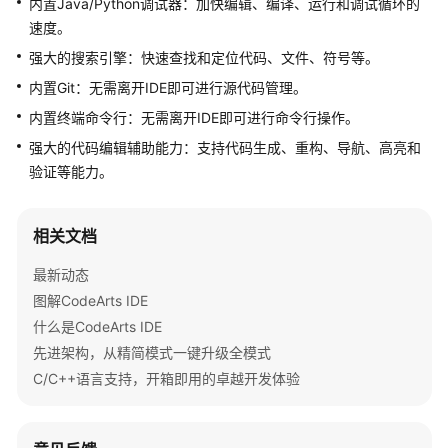
内置Java/Python调试器：加快编辑、编译、运行和调试循环的
介
速度。
绍
强大的搜索引擎：快速查找和定位代码、文件、符号等。
快
内置Git：无需离开IDE即可进行源代码管理。
速
内置终端命令行：无需离开IDE即可进行命令行操作。
入
门
强大的代码编辑辅助能力：支持代码生成、重构、导航、高亮和
验证等能力。
用
户
指
相关文档
南
最新动态
图解CodeArts IDE
最
佳
什么是CodeArts IDE
实
先进架构，从精简模式一键升级全模式
践
C/C++语言支持，开箱即用的卓越开发体验
API
参