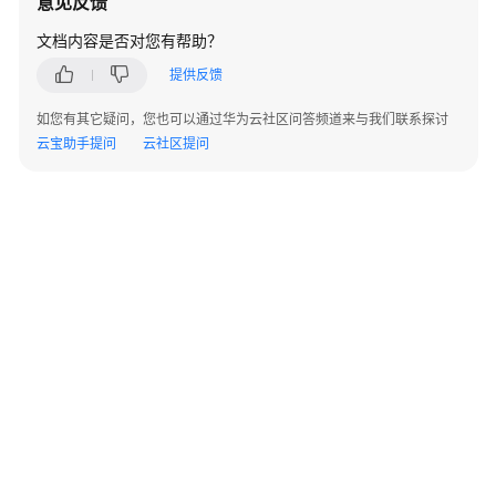
意见反馈
考
文档内容是否对您有帮助？
常
提供反馈
见
问
如您有其它疑问，您也可以通过华为云社区问答频道来与我们联系探讨
题
云宝助手提问
云社区提问
通
用
常
见
问
题
CodeArts
IDE
for
C/C++常
见
©2026 Huaweicloud.com 版权所有
黔ICP备20004760号-14
苏B2-20130048号
问
A2.B1.B2-20070312