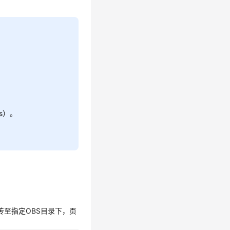
。
bs）。
ar包上传至指定OBS目录下，页