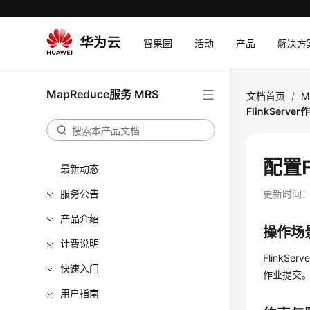
智果园
活动
产品
解决方
MapReduce服务 MRS
文档首页
/
M
FlinkServ
配置F
最新动态
服务公告
更新时间
产品介绍
操作场
计费说明
FlinkS
快速入门
作业提交
用户指南