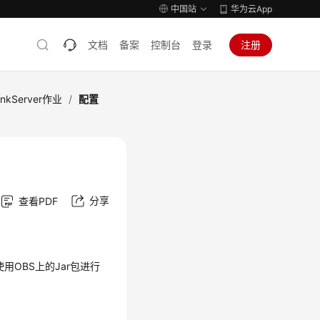
中国站
华为云App
文档
备案
控制台
登录
注册
inkServer作业
/
配置
分享
查看PDF
使用OBS上的Jar包进行