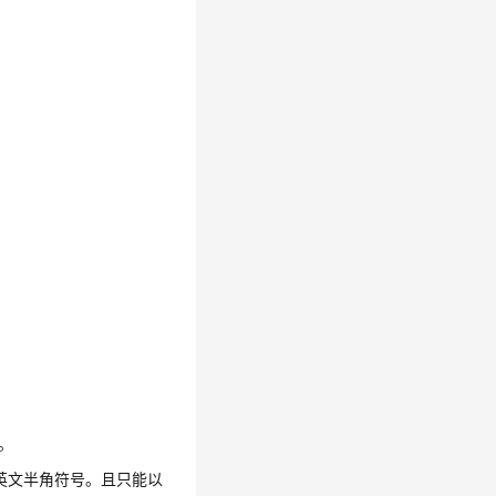
。
”。
为英文半角符号。且只能以