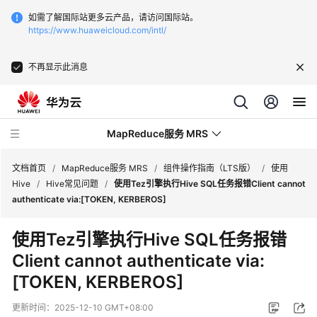
如需了解国际站更多云产品，请访问国际站。
https://www.huaweicloud.com/intl/
不再显示此消息
MapReduce服务 MRS
文档首页
/
MapReduce服务 MRS
/
组件操作指南（LTS版）
/
使用
Hive
/
Hive常见问题
/
使用Tez引擎执行Hive SQL任务报错Client cannot
authenticate via:[TOKEN, KERBEROS]
最
新
使用Tez引擎执行Hive SQL任务报错
动
Client cannot authenticate via:
态
[TOKEN, KERBEROS]
服
务
更新时间：
2025-12-10 GMT+08:00