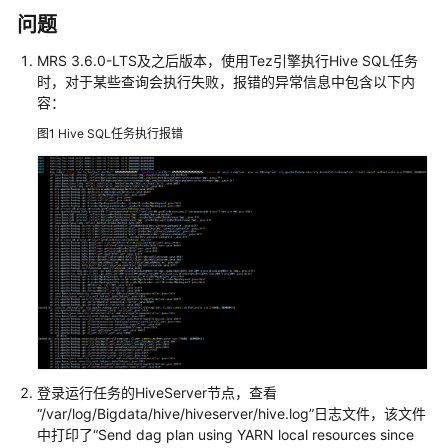
公
问题
告
MRS 3.6.0-LTS及之后版本，
使用Tez引擎执行Hive SQL任务
产
时，对于某些查询会执行失败，报错的异常信息中包含以下内
品
容：
介
图1
Hive SQL任务执行报错
绍
计
费
说
明
快
速
入
门
登录运行任务的HiveServer节点，查看
用
“/var/log/Bigdata/hive/hiveserver/hive.log”日志文件，该文件
户
中打印了“Send dag plan using YARN local resources since