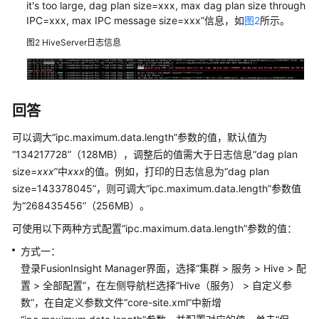
it's too large, dag plan size=xxx, max dag plan size through
指
IPC=xxx, max IPC message size=xxx”信息，如
图2
所示。
南
图2
HiveServer日志信息
组
件
操
作
回答
指
南
可以调大“ipc.maximum.data.length”参数的值，默认值为
（LTS
“134217728”（128MB），调整后的值需大于日志信息“dag plan
版）
size=
xxx
”中
xxx
的值。例如，打印的日志信息为“dag plan
size=143378045”，则可调大“ipc.maximum.data.length”参数值
使
为“268435456”（256MB）。
用
可使用以下两种方式配置“ipc.maximum.data.length”参数的值：
ClickHouse
方式一：
使
登录FusionInsight Manager界面，选择“集群 > 服务 > Hive > 配
用
置 > 全部配置”，在左侧导航栏选择“Hive（服务） > 自定义参
DBService
数”，在自定义参数文件“core-site.xml”中新增