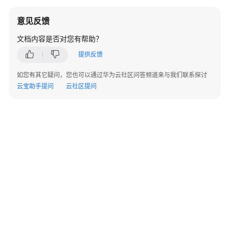
使
用
意见反馈
HDFS
文档内容是否对您有帮助？
使
提供反馈
用
HetuEngine
如您有其它疑问，您也可以通过华为云社区问答频道来与我们联系探讨
云宝助手提问
云社区提问
使
用
Hive
Hive
连
接
方
式
概
述