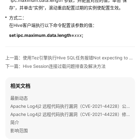
“ipc.maximum.data.length”参数，并配置对应的值，单击“保
使
存”，并单击“实例”，滚动重启配置过期的实例使配置生效。
用
Doris
方式二：
在Hive客户端执行以下命令配置该参数的值：
使
set ipc.maximum.data.length=
xxx
;
用
Flink
上一篇：使用Tez引擎执行Hive SQL任务报错Not expecting to handle any events
使
用
下一篇：Hive Session连接过载问题排查及解决方法
Flume
相关文档
使
用
最新动态
Guardian
Apache Log4j2 远程代码执行漏洞（CVE-2021-44228）公告
Apache Log4j2 远程代码执行漏洞（CVE-2021-44228）修复指导
使
用
简介
HBase
影响范围