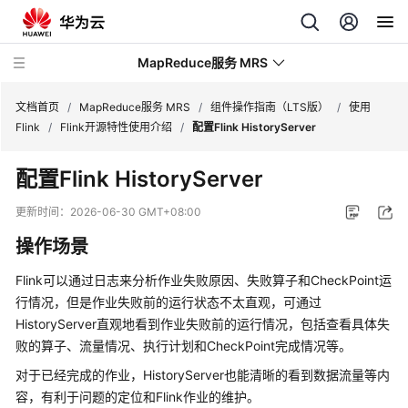
MapReduce服务 MRS
文档首页
/
MapReduce服务 MRS
/
组件操作指南（LTS版）
/
使用
Flink
/
Flink开源特性使用介绍
/
配置Flink HistoryServer
最
配置Flink HistoryServer
新
动
更新时间：
2026-06-30 GMT+08:00
态
操作场景
服
Flink可以通过日志来分析作业失败原因、失败算子和CheckPoint运
务
行情况，但是作业失败前的运行状态不太直观，可通过
公
HistoryServer直观地看到作业失败前的运行情况，包括查看具体失
告
败的算子、流量情况、执行计划和CheckPoint完成情况等。
产
对于已经完成的作业，HistoryServer也能清晰的看到数据流量等内
品
容，有利于问题的定位和Flink作业的维护。