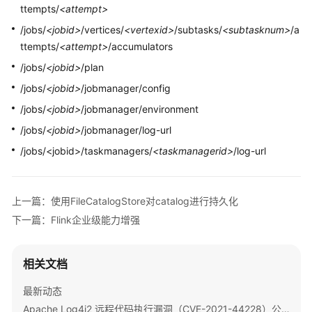
ttempts/
<attempt>
Flink
/jobs/
<jobid>
/vertices/
<vertexid>
/subtasks/
<subtasknum>
/a
常
ttempts/
<attempt>
/accumulators
见
/jobs/
<jobid>
/plan
SQL
语
/jobs/
<jobid>
/jobmanager/config
法
/jobs/
<jobid>
/jobmanager/environment
说
/jobs/
<jobid>
/jobmanager/log-url
明
/jobs/<jobid>/taskmanagers/
<taskmanagerid>
/log-url
Flink
常
见
上一篇：使用FileCatalogStore对catalog进行持久化
问
下一篇：Flink企业级能力增强
题
Flink
相关文档
故
障
最新动态
排
Apache Log4j2 远程代码执行漏洞（CVE-2021-44228）公告