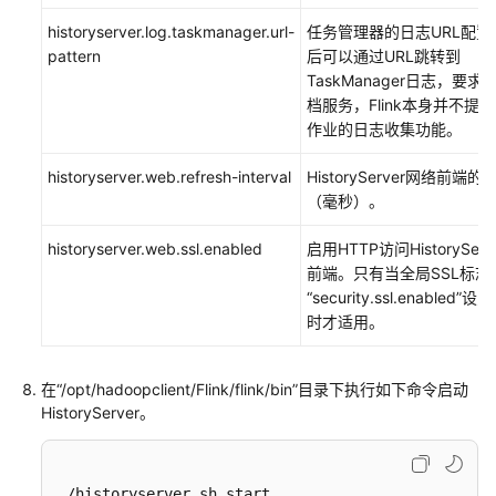
Flink
historyserver.log.taskmanager.url-
任务管理器的日志URL配置
JDBC
pattern
后可以通过URL跳转到
Driver
TaskManager日志，要
提
档服务，Flink本身并不提
交
作业的日志收集功能。
Flink
SQL
historyserver.web.refresh-interval
HistoryServer网络前端
作
（毫秒）。
业
historyserver.web.ssl.enabled
启用HTTP访问HistorySer
配
前端。只有当全局SSL标志
置
“security.ssl.enabled”设为“
SQL
时才适用。
作
业
源
在“/opt/hadoopclient/Flink/flink/bin”目录下执行如下命令启动
表
HistoryServer。
并
行
度
./historyserver.sh start