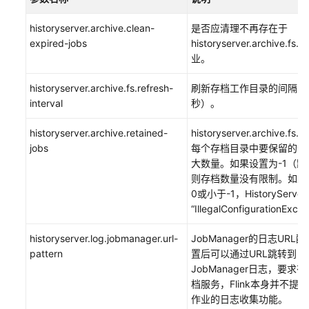
FlinkSQL
Client
historyserver.archive.clean-
是否应清理不再存在于
提
expired-jobs
historyserver.archive.fs.
交
业。
作
业
historyserver.archive.fs.refresh-
刷新存档工作目录的间隔（
interval
秒）。
使
用
historyserver.archive.retained-
historyserver.archive.fs
SQL
jobs
每个存档目录中要保留的作
Gateway
大数量。如果设置为-1（默
提
则存档数量没有限制。如果
交
0或小于-1，HistoryServ
Flink
“IllegalConfigurationExce
SQL
作
historyserver.log.jobmanager.url-
JobManager的日志URL
业
pattern
置后可以通过URL跳转到
JobManager日志，要求
使
档服务，Flink本身并不提
用
作业的日志收集功能。