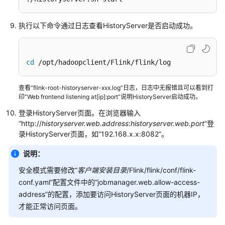
使
用
执行以下命令通过日志查看HistoryServer是否启动成功。
SQL
hints
配
cd
 /opt/hadoopclient/Flink/flink/log
置
不
查看“flink-root-historyserver-xxx.log”日志，日志中无报错且可以看到打
同
印“Web frontend listening at[ip]:port”说明HistoryServer启动成功。
状
态
登录HistoryServer页面。在浏览器输入
“http://
historyserver.web.address
的
:
historyserver.web.port
”登
录HistoryServer页面，如“192.168.x.x:8082”。
TTL
说明：
使
用
安全模式需要修改“
客户端安装目录
/Flink/flink/conf/flink-
FileCatalogStore
conf.yaml”配置文件中的“jobmanager.web.allow-access-
对
address”的配置，添加要访问HistoryServer页面的机器IP，
catalog
才能正常访问页面。
进
行