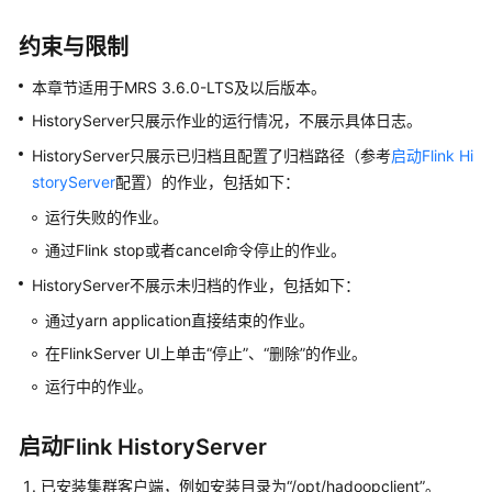
介
绍
约束与限制
计
本章节适用于MRS 3.6.0-LTS及以后版本。
费
HistoryServer只展示作业的运行情况，不展示具体日志。
说
明
HistoryServer只展示已归档且配置了归档路径（参考
启动Flink Hi
storyServer
配置）的作业，包括如下：
快
运行失败的作业。
速
入
通过Flink stop或者cancel命令停止的作业。
门
HistoryServer不展示未归档的作业，包括如下：
通过yarn application直接结束的作业。
用
户
在FlinkServer UI上单击“停止”、“删除”的作业。
指
运行中的作业。
南
启动Flink HistoryServer
组
件
已安装集群客户端，例如安装目录为“/opt/hadoopclient”。