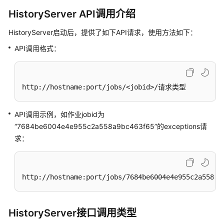
持
HistoryServer API调用介绍
久
化
HistoryServer启动后，提供了如下API请求，使用方法如下：
API调用格式：
配
置
Flink
http://hostname:port/jobs/<jobid>/请求类型
HistoryServer
Flink
API调用示例，如作业jobid为
企
“7684be6004e4e955c2a558a9bc463f65”的exceptions请
业
求：
级
能
力
增
http://hostname:port/jobs/7684be6004e4e955c2a558a9
强
Flink
HistoryServer接口调用类型
运