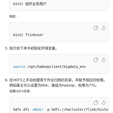
用
kinit 组件业务用户
Flink
例如：
FlinkServer
作
业
引
kinit flinkuser
擎
概
执行如下命令初始化环境变量。
述
Flink
source
 /opt/hadoopclient/bigdata_env
用
户
权
在HDFS上手动创建用于作业归档的目录，并赋予相应的权限。
限
例如属主可以设置为flink，属组为hadoop，权限为770。
管
创建HDFS目录：
理
Flink
hdfs dfs -
mkdir
 -p hdfs://hacluster/flink/history
客