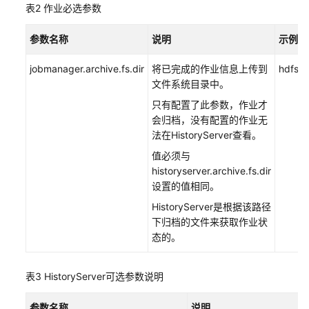
表2
作业必选参数
Jar
作
参数名称
说明
示例
业
jobmanager.archive.fs.dir
将已完成的作业信息上传到
hdfs://
管
文件系统目录中。
理
FlinkServer
只有配置了此参数，作业才
作
会归档，没有配置的作业无
业
法在HistoryServer查看。
值必须与
Flink
historyserver.archive.fs.dir
开
设置的值相同。
源
HistoryServer是根据该路径
特
下归档的文件来获取作业状
性
态的。
使
用
介
表3
HistoryServer可选参数说明
绍
参数名称
说明