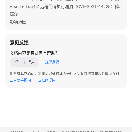
除
Apache Log4j2 远程代码执行漏洞（CVE-2021-44228）修复指导
简介
使
影响范围
用
Flume
意见反馈
使
用
文档内容是否对您有帮助？
Guardian
提供反馈
使
如您有其它疑问，您也可以通过华为云社区问答频道来与我们联系探讨
用
云宝助手提问
云社区提问
HBase
使
用
HDFS
使
用