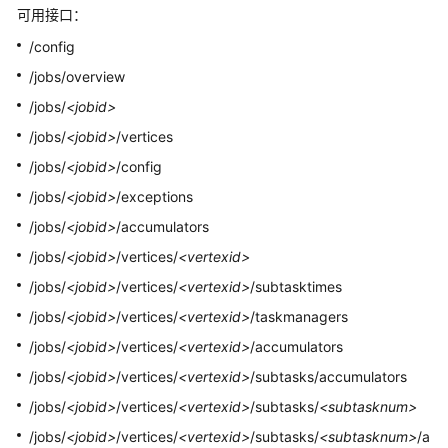
可用接口：
维
管
/config
理
/jobs/overview
/jobs/
<jobid>
Flink
性
/jobs/
<jobid>
/vertices
能
/jobs/
<jobid>
/config
调
优
/jobs/
<jobid>
/exceptions
/jobs/
<jobid>
/accumulators
Flink
/jobs/
<jobid>
/vertices/
<vertexid>
客
户
/jobs/
<jobid>
/vertices/
<vertexid>
/subtasktimes
端
/jobs/
<jobid>
/vertices/
<vertexid>
/taskmanagers
常
/jobs/
<jobid>
/vertices/
<vertexid>
/accumulators
见
命
/jobs/
<jobid>
/vertices/
<vertexid>
/subtasks/accumulators
令
/jobs/
<jobid>
/vertices/
<vertexid>
/subtasks/
<subtasknum>
说
/jobs/
<jobid>
/vertices/
<vertexid>
/subtasks/
<subtasknum>
/a
明