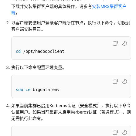
操
下载并安装集群客户端的具体操作，请参考
安装MRS集群客户
作
端
。
指
南
以客户端安装用户登录客户端所在节点，执行以下命令，切换到
（LTS
客户端安装目录。
版）
使
cd
 /opt/hadoopclient
用
ClickHouse
执行以下命令配置环境变量。
使
用
DBService
source
 bigdata_env
使
如果当前
集群已启用Kerberos认证（安全模式）
，执行以下命令
用
认证用户。如果当前
集群未启用Kerberos认证（普通模式）
，则
Doris
无需执行此命令。
使