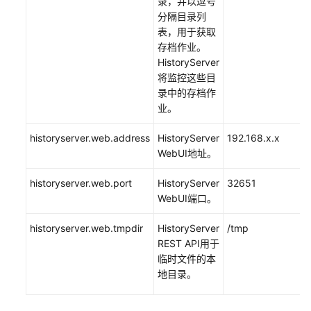
录，并以逗号
建
分隔目录列
FlinkSQL
表，用于获取
作
存档作业。
业
HistoryServer
将监控这些目
集
录中的存档作
群
业。
连
接
historyserver.web.address
HistoryServer
192.168.x.x
模
WebUI地址。
式
创
historyserver.web.port
HistoryServer
32651
建
WebUI端口。
FlinkServer
作
historyserver.web.tmpdir
HistoryServer
/tmp
业
REST API用于
临时文件的本
地目录。
创
建
Flink