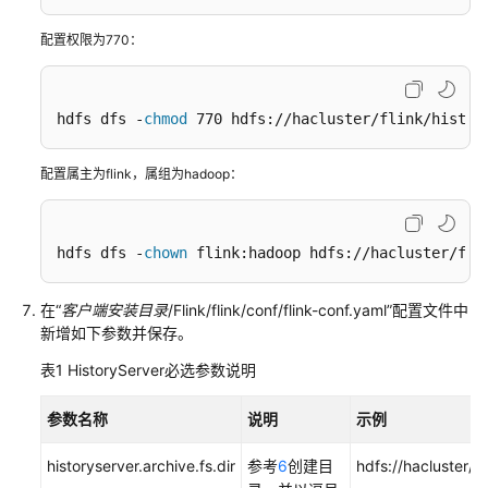
户
配置权限为770：
端
使
用
hdfs dfs -
实
chmod
 770 hdfs://hacluster/flink/histor
践
配置属主为flink，属组为hadoop：
创
建
FlinkServer
hdfs dfs -
chown
 flink:hadoop hdfs://hacluster/fli
作
业
在“
客户端安装目录
/Flink/flink/conf/flink-conf.yaml”配置文件中
前
新增如下参数并保存。
准
备
表1
HistoryServer必选参数说明
Catalog
参数名称
说明
示例
模
式
historyserver.archive.fs.dir
参考
6
创建目
hdfs://hacluster/fl
创