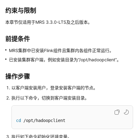
公
告
约束与限制
本章节仅适用于MRS 3.3.0-LTS及之后版本。
产
品
介
前提条件
绍
MRS集群中已安装Flink组件且集群内各组件正常运行。
计
已安装集群客户端，例如安装目录为“/opt/hadoopclient”。
费
说
操作步骤
明
以客户端安装用户，登录安装客户端的节点。
快
执行以下命令，切换到客户端安装目录。
速
入
门
cd
 /opt/hadoopclient
用
户
执行如下命令初始化环境变量。