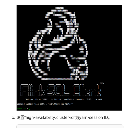
使
用
Doris
使
用
Flink
FlinkServer
作
业
引
擎
概
述
Flink
用
设置“high-availability.cluster-id”为yarn-session ID。
户
权