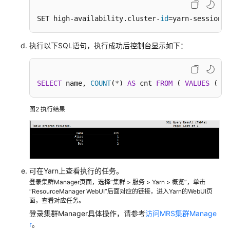
限
管
SET high-availability.cluster-
id
=yarn-session I
理
执行以下SQL语句，执行成功后控制台显示如下：
Flink
客
户
SELECT
 name, 
COUNT
(
*
) 
AS
 cnt 
FROM
 ( 
VALUES
 (
'Bo
端
使
用
图2
执行结果
实
践
创
建
可在Yarn上查看执行的任务。
FlinkServer
登录集群Manager页面，选择“集群 > 服务 > Yarn > 概览”，单击
作
“ResourceManager WebUI”后面对应的链接，进入Yarn的WebUI页
业
面，查看对应任务。
前
登录集群Manager具体操作，请参考
访问MRS集群Manage
准
r
。