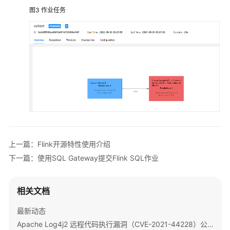
备
图3
作业任务
Catalog
模
式
创
建
FlinkSQL
作
业
集
群
上一篇：Flink开源特性使用介绍
连
下一篇：使用SQL Gateway提交Flink SQL作业
接
模
式
相关文档
创
建
最新动态
FlinkServer
Apache Log4j2 远程代码执行漏洞（CVE-2021-44228）公告
作