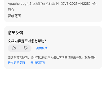
Apache Log4j2 远程代码执行漏洞（CVE-2021-44228）修复指导
业
简介
影响范围
创
建
Flink
Jar
意见反馈
作
文档内容是否对您有帮助？
业
提供反馈
管
如您有其它疑问，您也可以通过华为云社区问答频道来与我们联系探讨
理
云宝助手提问
云社区提问
FlinkServer
作
业
Flink
开
源
特
性