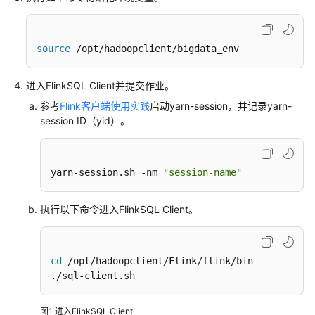
指
南
source
 /opt/hadoopclient/bigdata_env
组
件
操
进入FlinkSQL Client并提交作业。
作
参考
Flink客户端使用实践
启动yarn-session，并记录yarn-
指
session ID（yid）。
南
（LTS
版）
yarn-session.sh -nm 
"session-name"
使
执行以下命令进入FlinkSQL Client。
用
ClickHouse
使
cd
 /opt/hadoopclient/Flink/flink/bin

用
./sql-client.sh
DBService
图1
进入FlinkSQL Client