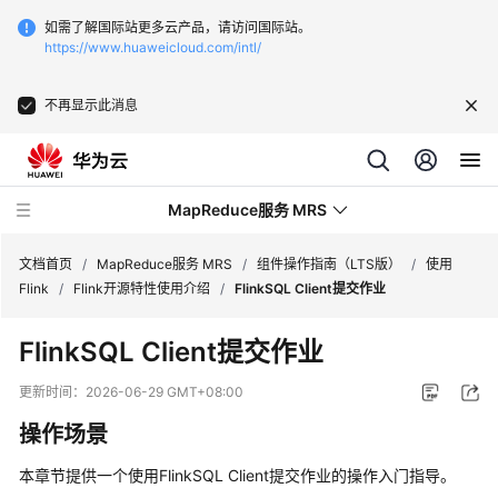
如需了解国际站更多云产品，请访问国际站。
https://www.huaweicloud.com/intl/
不再显示此消息
MapReduce服务 MRS
文档首页
/
MapReduce服务 MRS
/
组件操作指南（LTS版）
/
使用
Flink
/
Flink开源特性使用介绍
/
FlinkSQL Client提交作业
最
FlinkSQL Client提交作业
新
动
更新时间：
2026-06-29 GMT+08:00
态
操作场景
服
本章节提供一个使用FlinkSQL Client提交作业的操作入门指导。
务