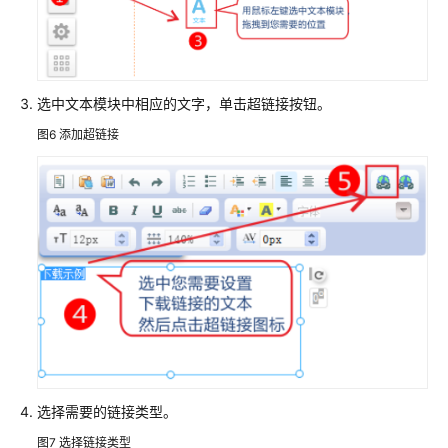
书
资
源
选中文本模块中相应的文字，单击超链接按钮。
支
持
图6
添加超链接
区
域
系
统
权
限
选择需要的链接类型。
图7
选择链接类型