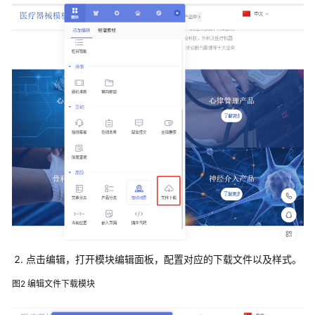
自
适
应
版)
用
户
指
南
(多
终
端
独
立
版)
常
点击编辑，打开模块编辑面板，配置对应的下载文件以及样式。
见
图2
编辑文件下载模块
问
题