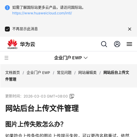
如需了解国际站更多云产品，请访问国际站。
https://www.huaweicloud.com/intl/
不再显示此消息
企业门户 EWP
文档首页
/
企业门户 EWP
/
常见问题
/
网站编辑类
/
网站后台上传文
件管理
最
更新时间：
2026-03-03 GMT+08:00
新
动
网站后台上传文件管理
态
图片上传失败怎么办？
服
务
如果符合上传条件的图片上传提示失败，可以更改名称重试。依然