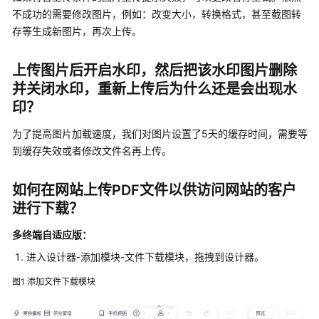
公
不成功的需要修改图片，例如：改变大小，转换格式，甚至截图转
告
存等生成新图片，再次上传。
产
上传图片后开启水印，然后把该水印图片删除
品
介
并关闭水印，重新上传后为什么还是会出现水
绍
印？
为了提高图片加载速度，我们对图片设置了5天的缓存时间，需要等
快
速
到缓存失效或者修改文件名再上传。
入
门
如何在网站上传PDF文件以供访问网站的客户
进行下载？
用
户
多终端自适应版：
指
进入设计器-添加模块-文件下载模块，拖拽到设计器。
南
(多
图1
添加文件下载模块
终
端