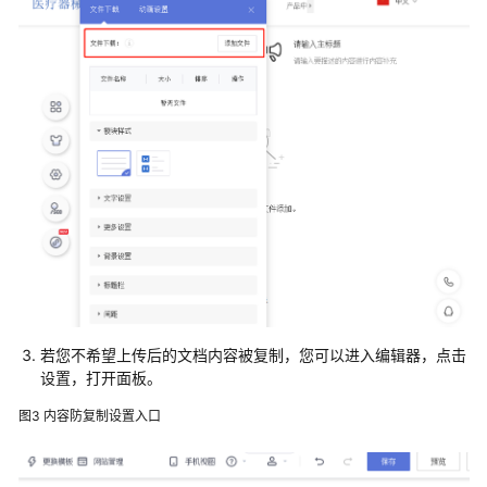
站
点
类
模
板
类
域
名
类
网
站
若您不希望上传后的文档内容被复制，您可以进入编辑器，点击
编
设置，打开面板。
辑
图3
内容防复制设置入口
类
其