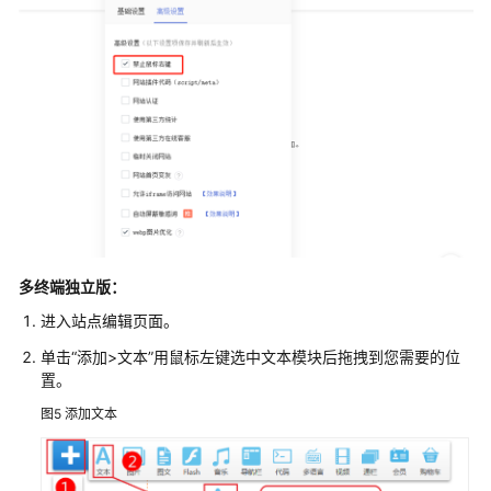
品
术
语
责
任
共
担
云
服
多终端独立版：
务
等
进入站点编辑页面。
级
单击“添加>文本”用鼠标左键选中文本模块后拖拽到您需要的位
协
置。
议
（SLA）
图5
添加文本
白
皮