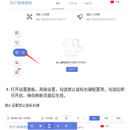
他
问
题
视
频
帮
助
文
档
下
载
打开设置面板，高级设置，勾选禁止鼠标右键配置项，勾选后即
可开启，保存刷新页面后生效。
通
用
图4
设置禁止鼠标右键
参
考
产