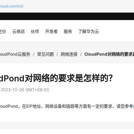
loud.com/intl/
定价
云商店
伙伴
开发者
服务
了解华为云
loudPond云服务
/
常见问题
/
网络连接
/
CloudPond对网络的要
dPond
对网络的要求是怎样的？
：
2023-10-26 GMT+08:00
loudPond
，在EIP地址、网络设备和链路等方面有一定的要求，请您参考