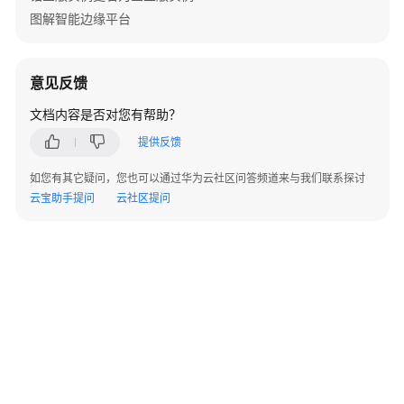
实
图解智能边缘平台
践
API
意见反馈
参
考
文档内容是否对您有帮助？
提供反馈
SDK
参
如您有其它疑问，您也可以通过华为云社区问答频道来与我们联系探讨
考
云宝助手提问
云社区提问
Edgectl
使
用
指
南
命
令
总