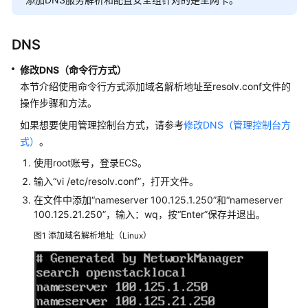
介
绍
DNS
快
速
修改DNS（命令行方式）
入
本节介绍使用命令行方式添加域名解析地址至resolv.conf文件的
门
操作步骤和方法。
用
如果想要使用管理控制台方式，请参考
修改DNS（管理控制台方
户
式）
。
指
使用root账号，登录ECS。
南
输入“vi /etc/resolv.conf”，打开文件。
在文件中添加“nameserver 100.125.1.250”和“nameserver
最
100.125.21.250”，输入：wq，按“Enter”保存并退出。
佳
实
图1
添加域名解析地址（Linux）
践
API
参