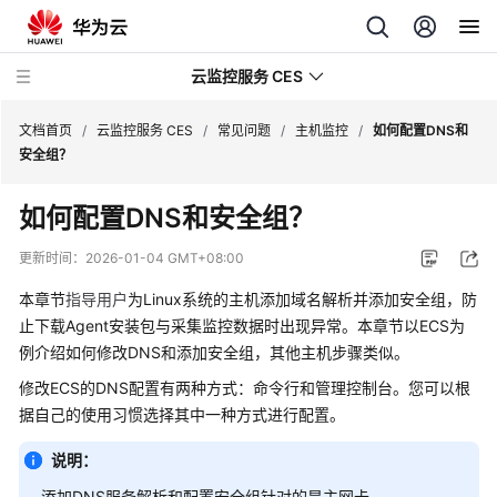
云监控服务 CES
文档首页
/
云监控服务 CES
/
常见问题
/
主机监控
/
如何配置DNS和
安全组？
最
如何配置DNS和安全组？
新
动
更新时间：
2026-01-04 GMT+08:00
态
本章节
指导用户
为Linux系统的主机添加域名解析并添加安全组，防
服
止下载Agent安装包与采集监控数据时出现异常。本章节以ECS为
务
例介绍如何修改DNS和添加安全组，其他主机步骤类似。
公
修改ECS的DNS配置有两种方式：命令行和管理控制台。您可以根
告
据自己的使用习惯选择其中一种方式进行配置。
产
说明：
品
添加DNS服务解析和配置安全组针对的是主网卡。