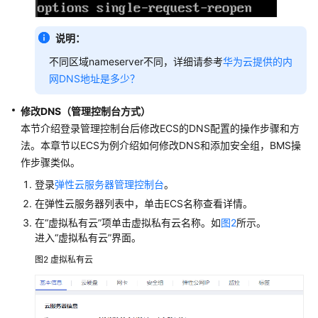
考
SDK
说明：
参
不同区域nameserver不同，详细请参考
华为云提供的内
考
网DNS地址是多少？
场
修改DNS（管理控制台方式）
景
本节介绍登录管理控制台后修改ECS的DNS配置的操作步骤和方
代
码
法。本章节以ECS为例介绍如何修改DNS和添加安全组，BMS操
示
作步骤类似。
例
登录
弹性云服务器管理控制台
。
在弹性云服务器列表中，单击ECS名称查看详情。
常
在“虚拟私有云”项单击虚拟私有云名称。如
图2
所示。
见
进入“虚拟私有云”界面。
问
题
图2
虚拟私有云
主
机