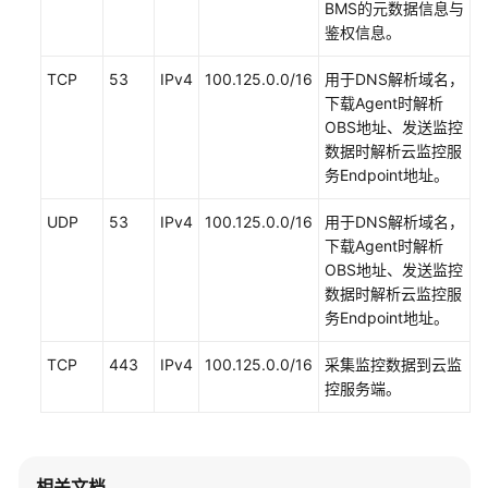
BMS的元数据信息与
服
鉴权信息。
务
等
TCP
53
IPv4
100.125.0.0/16
用于DNS解析域名，
级
下载Agent时解析
协
OBS地址、发送监控
议
数据时解析云监控服
（SLA）
务Endpoint地址。
白
UDP
53
IPv4
100.125.0.0/16
用于DNS解析域名，
皮
下载Agent时解析
书
OBS地址、发送监控
资
数据时解析云监控服
源
务Endpoint地址。
支
TCP
443
IPv4
100.125.0.0/16
采集监控数据到云监
持
控服务端。
区
域
系
相关文档