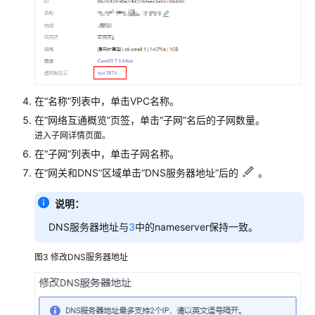
监
控
云
服
务
监
在“名称”列表中，单击VPC名称。
控
在“网络互通概览”页签，单击“子网”名后的子网数量。
进入子网详情页面。
告
在“子网”列表中，单击子网名称。
警
在“网关和DNS”区域单击“DNS服务器地址”后的
。
事
说明：
件
监
DNS服务器地址与
3
中的nameserver保持一致。
控
图3
修改DNS服务器地址
站
点
监