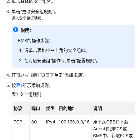
档
单击具体的安全组名。
下
单击“更改安全组规则”。
载
进入安全组详情页。
说明：
通
BMS的操作步骤：
用
参
请单击表格中左上角的安全组ID。
考
在对应安全组“操作”列单击“配置规则”。
产
在“出方向规则”页签下单击“添加规则”。
品
术
按
表1
所示添加规则。
语
表1
安全组规则
责
协议
端口
类型
目的地址
说明
任
共
TCP
80
IPv4
100.125.0.0/16
用于从OBS桶下载
担
Agent包到ECS或
BMS中、获取ECS或
云