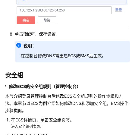
控
网
络
性
单击“确定”，保存设置。
能
监
说明：
控
在控制台修改DNS需重启ECS或BMS后生效。
故
障
安全组
排
除
修改ECS的安全组规则（管理控制台）
视
本节介绍登录管理控制台后修改ECS安全组规则的操作步骤和方
频
法。本章节以ECS为例介绍如何修改DNS和添加安全组，BMS操作
帮
步骤类似。
助
在ECS详情页，单击安全组页签。
进入安全组列表页。
文