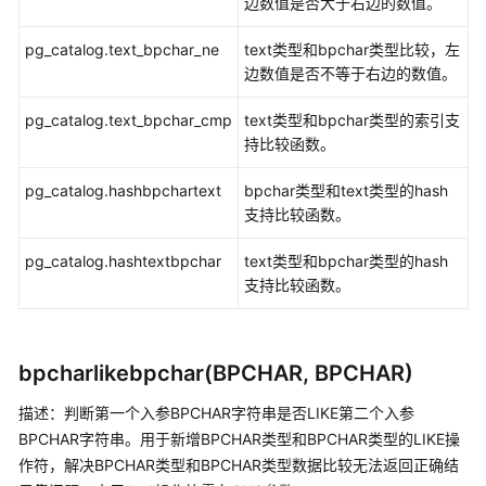
边数值是否大于右边的数值。
gaussdb
=
# 
ALTER
TABLE
 t1_1 
ADD
CONSTRAINT
 t1_1_pkey
操
NOTICE:  
ALTER
TABLE
/
ADD
PRIMARY
 KEY will 
create
 
作
pg_catalog.text_bpchar_ne
text类型和bpchar类型比较，左
ALTER
TABLE
符
边数值是否不等于右边的数值。
gaussdb
=
# 
INSERT
INTO
 t1_1 
VALUES
(
'abc  '
, 
0
INSERT
0
1
pg_catalog.text_bpchar_cmp
text类型和bpchar类型的索引支
类
gaussdb
=
# 
CREATE
TABLE
 t1_2(c1 
varchar
(
5
持比较函数。
型
CREATE
TABLE
转
gaussdb
=
# 
INSERT
INTO
 t1_2 
VALUES
(
'abc  '
pg_catalog.hashbpchartext
bpchar类型和text类型的hash
换
INSERT
0
1
支持比较函数。
函
gaussdb
=
# 
SELECT
/*+INDEXSCAN (t1_1 t1_1_pkey)*/
 c1
数
pg_catalog.hashtextbpchar
text类型和bpchar类型的hash
-------
支持比较函数。
几
 abc  

何
(
1
row
)

函
数
bpcharlikebpchar(BPCHAR, BPCHAR)
和
gaussdb
=
# EXPLAIN 
SELECT
/*+INDEXSCAN (t1_1 t1_1_pk
操
描述：判断第一个入参BPCHAR字符串是否LIKE第二个入参
作
BPCHAR字符串。用于新增BPCHAR类型和BPCHAR类型的LIKE操
---------------------------------------------------
符
作符，解决BPCHAR类型和BPCHAR类型数据比较无法返回正确结
 Nested Loop  (cost
=
28.91
.
.93
.76
rows
=
4
 width
=
24
)
