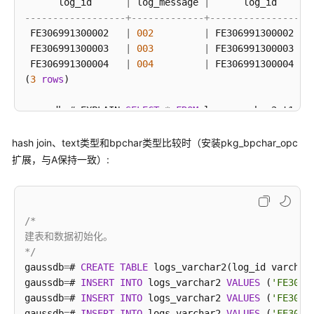
      log_id      
|
 log_message 
|
      log_id      
函
------------------+-------------+------------------
数
 FE306991300002   
|
002
|
 FE306991300002   
和
 FE306991300003   
|
003
|
 FE306991300003   
操
 FE306991300004   
|
004
|
 FE306991300004   
作
(
3
rows
)

符
gaussdb
=
# EXPLAIN 
SELECT
*
FROM
 logs_varchar2 t1, l
逻
辑
---------------------------------------------------
hash join、text类型和bpchar类型比较时（安装pkg_bpchar_opc
操
 Hash 
Join
  (cost
=
1.07
.
.2
.14
rows
=
3
 width
=
42
)

扩展，与A保持一致）:
作
   Hash Cond: ((t1.log_id)::bpchar 
=
 t2.log_id)

符
-
>
  Seq Scan 
on
 logs_varchar2 t1  (cost
=
0.00
.
.1
.
-
>
  Hash  (cost
=
1.03
.
.1
.03
rows
=
3
 width
=
21
)

比
-
>
  Seq Scan 
on
 logs_char t2  (cost
=
0.00
.
.
/*

较
(
5
rows
)

建表和数据初始化。

操
*/
作
gaussdb
=
# 
SELECT
*
FROM
 logs_varchar2 t1, logs_char
gaussdb
=
# 
CREATE
TABLE
 logs_varchar2(log_id varchar2
符
      log_id      
|
 log_message 
|
      log_id      
gaussdb
=
# 
INSERT
INTO
 logs_varchar2 
VALUES
 (
'FE3069
------------------+-------------+------------------
gaussdb
=
# 
INSERT
INTO
 logs_varchar2 
VALUES
 (
'FE3069
 FE306991300002   
字
|
002
|
 FE306991300002   
gaussdb
=
# 
INSERT
INTO
 logs_varchar2 
VALUES
 (
'FE3069