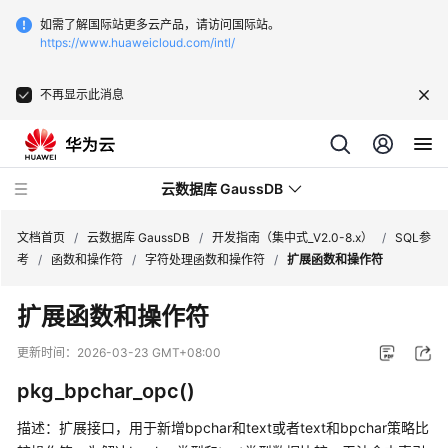
如需了解国际站更多云产品，请访问国际站。
https://www.huaweicloud.com/intl/
不再显示此消息
云数据库 GaussDB
文档首页
/
云数据库 GaussDB
/
开发指南（集中式_V2.0-8.x）
/
SQL参
考
/
函数和操作符
/
字符处理函数和操作符
/
扩展函数和操作符
最
扩展函数和操作符
新
动
更新时间：
2026-03-23 GMT+08:00
态
pkg_bpchar_opc()
服
描述：扩展接口，用于新增bpchar和text或者text和bpchar策略比
务