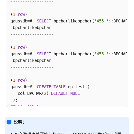
------------------
符
 t

(
1
row
)

JSON/JSONB
gaussdb
=
#  
SELECT
 bpcharlikebpchar(
'455 '
::BPCHAR(
1
函
数
------------------
和
 t

操
(
1
row
)

作
gaussdb
=
#  
SELECT
 bpcharlikebpchar(
'455 '
::BPCHAR(
1
符
------------------
HLL
 f

函
(
1
row
)

数
gaussdb
=
#  
CREATE
TABLE
 op_test (

和
   col BPCHAR(
2
) 
DEFAULT
NULL
操
作
CREATE
TABLE
符
gaussdb
=
#  
CREATE
 INDEX op_index 
ON
CREATE
 INDEX

说明：
SEQUENCE
gaussdb
=
#  
INSERT
INTO
 op_test 
VALUES
 (
'a'
函
INSERT
0
1