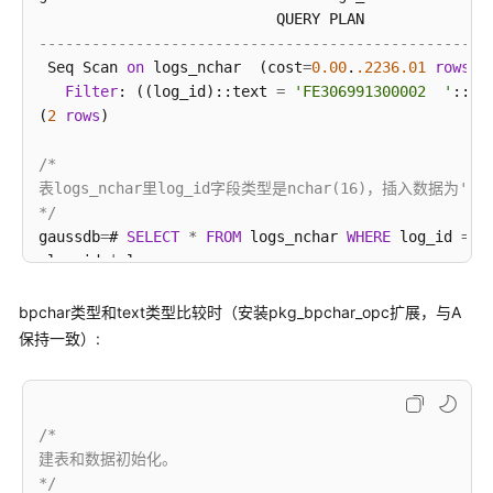
指
南
---------------------------------------------------
 Seq Scan 
on
 logs_nchar  (cost
=
0.00
.
.2236
.01
rows
=
5
开
Filter
: ((log_id)::text 
=
'FE306991300002  '
::tex
发
(
2
rows
)

指
南
/*

表logs_nchar里log_id字段类型是nchar(16)，插入数据为'F
开
*/
发
gaussdb
=
# 
SELECT
*
FROM
 logs_nchar 
WHERE
 log_id 
=
 R
指
 log_id 
|
南
--------+-------------
（分
(
0
rows
)

bpchar类型和text类型比较时（安装pkg_bpchar_opc扩展，与A
布
保持一致）:
式
/*

_V2.0-
删除表。

10.x）
*/
gaussdb
=
# 
DROP
TABLE
/*

开
建表和数据初始化。

发
*/