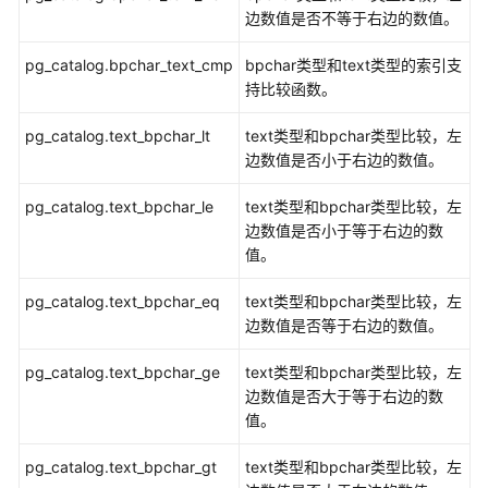
数
边数值是否不等于右边的数值。
-
>
  Seq Scan 
on
 logs_varchar2 t1  (cost
=
0.00
.
.1
.
字
-
>
  Hash  (cost
=
1.03
.
.1
.03
rows
=
3
 width
=
21
)

操
pg_catalog.bpchar_text_cmp
bpchar类型和text类型的索引支
-
>
  Seq Scan 
on
 logs_char t2  (cost
=
0.00
.
.
作
持比较函数。
(
5
rows
)

函
数
pg_catalog.text_bpchar_lt
text类型和bpchar类型比较，左
gaussdb
=
# 
SELECT
*
FROM
 logs_varchar2 t1, logs_char
和
边数值是否小于右边的数值。
      log_id      
|
 log_message 
|
      log_id      
操
------------------+-------------+------------------
作
pg_catalog.text_bpchar_le
text类型和bpchar类型比较，左
 FE306991300002   
|
002
|
 FE306991300002   
符
边数值是否小于等于右边的数
 FE306991300002   
|
002
|
 FE306991300003   
值。
 FE306991300002   
|
002
|
 FE306991300004   
时
(
3
rows
)

间
pg_catalog.text_bpchar_eq
text类型和bpchar类型比较，左
和
边数值是否等于右边的数值。
/*

日
索引的bpchar与text隐式转换。

期
pg_catalog.text_bpchar_ge
text类型和bpchar类型比较，左
*/
处
边数值是否大于等于右边的数
gaussdb
=
# 
CREATE
理
值。
CREATE
 EXTENSION

函
gaussdb
=
# 
CREATE
TABLE
 t1_1(c1 
char
(
5
), c2 
int
数
pg_catalog.text_bpchar_gt
text类型和bpchar类型比较，左
CREATE
TABLE
和