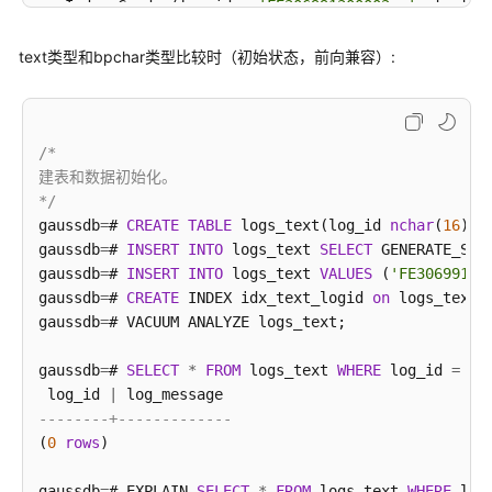
指
   Index Cond: (log_id 
=
'FE306991300002  '
::text)

南
(
3
rows
)

（集
text类型和bpchar类型比较时（初始状态，前向兼容）:
中
gaussdb
=
# 
SELECT
*
FROM
 logs_nchar 
WHERE
 log_id 
=
 R
式
      log_id      
|
_V2.0-
------------------+-------------
8.x）
 FE306991300002   
|
002
/*

(
1
row
)

建表和数据初始化。

数
*/
/*

据
gaussdb
=
# 
CREATE
TABLE
 logs_text(log_id 
nchar
(
16
), 
删除表和扩展。

库
gaussdb
=
# 
INSERT
INTO
 logs_text 
SELECT
 GENERATE_SER
*/
系
gaussdb
=
# 
INSERT
INTO
 logs_text 
VALUES
 (
'FE30699130
gaussdb
统
=
# 
DROP
TABLE
 logs_nchar;

gaussdb
=
# 
CREATE
 INDEX idx_text_logid 
on
 logs_text(l
gaussdb
概
=
# 
DROP
gaussdb
=
# VACUUM ANALYZE logs_text;

述
gaussdb
=
# 
SELECT
*
FROM
 logs_text 
WHERE
 log_id 
=
'F
 log_id 
数
|
--------+-------------
据
(
0
rows
库
)

安
gaussdb
全
=
# EXPLAIN 
SELECT
*
FROM
 logs_text 
WHERE
 log