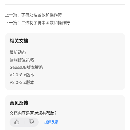
函
数
gaussdb
=
# EXPLAIN (COSTS OFF) 
SELECT
*
FROM
 op_test
上一篇：字符处理函数和操作符
SPM
下一篇：二进制字符串函数和操作符
-------------------------------------------
计
 Index 
Only
 Scan 
using
 op_index 
on
 op_test

划
Filter
: (col 
!
~
~
 (col)::text)

管
相关文档
(
2
rows
)

理
gaussdb
=
# 
SET
 behavior_compat_options 
=
'enable_bpc
最新动态
函
SET
数
漏洞修复策略
gaussdb
=
# 
SHOW
 behavior_compat_options;

GaussDB版本策略
统
V2.0-8.x版本
---------------------------------
计
V2.0-3.x版本
 enable_bpcharlikebpchar_compare

信
(
1
row
息
--开启参数后，将启用最新bpcharnlikebpchar操作符，其
函
意见反馈
数
gaussdb
=
# 
SELECT
*
FROM
 op_test 
WHERE
 col 
NOT
LIKE
 
文档内容是否对您有帮助？
触
-----
提供反馈
发
(
0
rows
)

器