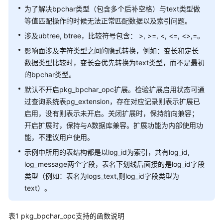
(
0
rows
)

为了解决bpchar类型（包含多个后补空格）与text类型做
gaussdb
=
# explain 
扩
SELECT
*
FROM
 logs_varchar2 t1, l
等值匹配操作的时候无法正常匹配数据以及索引问题。
展
涉及ubtree, btree，比较符号包含： >, >=, <, <=, <>,=。
---------------------------------------------------
函
 Hash 
影响面涉及字符类型之间的隐式转换，例如：变长和定长
Join
  (cost
数
=
1.07
.
.2
.14
rows
=
3
 width
=
42
)

   Hash Cond: ((t1.log_id)::text 
和
=
 t2.log_id)

数据类型比较时，变长会优先转换为text类型，而不是最初
-
>
  Seq Scan 
操
on
 logs_varchar2 t1  (cost
=
0.00
.
.1
.
的bpchar类型。
-
>
  Hash  (cost
作
=
1.03
.
.1
.03
rows
=
3
 width
=
21
)

默认不开启pkg_bpchar_opc扩展。检验扩展启用状态可通
-
>
  Seq Scan 
符
on
 logs_char t2  (cost
=
0.00
.
.
过查询系统表pg_extension，存在对应记录则表示扩展已
(
5
rows
)

启用，没有则表示未开启。关闭扩展时，保持前向兼容；
二
开启扩展时，保持与A数据库兼容。扩展功能为内部使用功
gaussdb
=
# 
SELECT
*
FROM
 logs_varchar2 t1, logs_char
进
能，不建议用户使用。
      log_id      
|
 log_message 
|
      log_id      
制
------------------+-------------+------------------
字
示例中所用的表结构都是以log_id为索引，共有log_id,
 FE306991300002   
|
002
|
 FE306991300002   
符
log_message两个字段，表名下划线后面接的是log_id字段
 FE306991300002   
|
002
|
 FE306991300003   
串
类型（例如：表名为logs_text,则log_id字段类型为
 FE306991300002   
|
002
|
 FE306991300004   
函
text）。
(
3
rows
)

数
和
/*

表1
pkg_bpchar_opc支持的函数说明
操