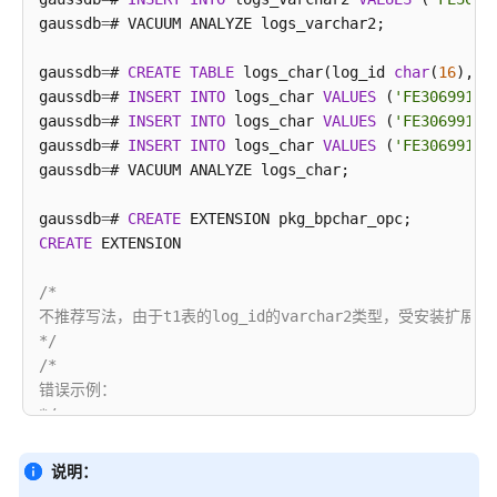
 FE306991300002   
符
|
002
|
 FE306991300003   
gaussdb
=
# VACUUM ANALYZE logs_varchar2;

 FE306991300002   
处
|
002
|
 FE306991300004   
(
3
rows
)

理
gaussdb
=
# 
CREATE
TABLE
 logs_char(log_id 
char
(
16
), l
函
gaussdb
=
# 
INSERT
INTO
 logs_char 
VALUES
 (
'FE30699130
/*

数
gaussdb
=
# 
INSERT
INTO
 logs_char 
VALUES
 (
'FE30699130
删除表。

和
gaussdb
=
# 
INSERT
INTO
 logs_char 
VALUES
 (
'FE30699130
*/
操
gaussdb
=
# VACUUM ANALYZE logs_char;

gaussdb
=
# 
DROP
作
TABLE
 logs_varchar2;

gaussdb
=
# 
DROP
符
TABLE
gaussdb
=
# 
CREATE
CREATE
 EXTENSION

字
符
/*

处
不推荐写法，由于t1表的log_id的varchar2类型，受安装扩展影响，
理
*/
函
/*

数
错误示例：

和
*/
操
gaussdb
=
# 
SELECT
*
FROM
 logs_varchar2 t1, logs_char
作
 log_id 
|
 log_message 
|
 log_id 
|
说明：
符
--------+-------------+--------+-------------