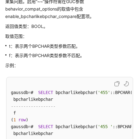
-
>
  HashAggregate  (cost
=
28.91
.
.30
.91
rows
=
200
 w
果集问题。启用“~~”操作符需在GUC参数
网
Group
By
 Key: (t1_2.c1)::text

behavior_compat_options的取值中包含
络
-
>
  Seq Scan 
on
 t1_2  (cost
=
0.00
.
.25
.13
ro
enable_bpcharlikebpchar_compare配置项。
地
-
>
  Index Scan 
using
 t1_1_pkey 
on
 t1_1  (cost
=
0.
返回值类型：BOOL。
址
         Index Cond: (c1 
=
 (t1_2.c1)::text)

函
Filter
: (c2 
=
0
)

取值范围：
数
(
7
rows
)

t：表示两个BPCHAR类型参数匹配。
和
操
f：表示两个BPCHAR类型参数不匹配。
/*

作
删除表和扩展。

示例：
符
*/
gaussdb
=
# 
DROP
TABLE
 t1_1;

文
gaussdb
=
# 
DROP
TABLE
 t1_2;

本
gaussdb
=
# 
DROP
TABLE
 logs_varchar2;

gaussdb
=
#  
SELECT
 bpcharlikebpchar(
'455'
::BPCHAR(
10
检
gaussdb
=
# 
DROP
TABLE
 logs_char;

索
gaussdb
=
# 
DROP
------------------
函
 f

数
(
1
row
)

和
gaussdb
=
#  
SELECT
 bpcharlikebpchar(
'455 '
::BPCHAR(
1
操
作