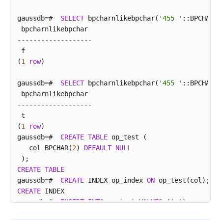
 Seq Scan 
on
 op_test

的
Filter
: (col 
~
~
 col)

函
gaussdb
=
#  
SELECT
 bpcharnlikebpchar(
'455 '
::BPCHAR(
(
2
rows
)

数
gaussdb
=
#  
SELECT
*
FROM
 op_test 
WHERE
 col 
LIKE
 col
-------------------
密
 f

-----
态
(
1
row
)

1
函
11
数
gaussdb
=
#  
SELECT
 bpcharnlikebpchar(
'455 '
::BPCHAR(
12
和
 a 

操
-------------------
 aa

作
 t

 sd

符
(
1
row
)

(
6
rows
)

gaussdb
=
#  
CREATE
TABLE
 op_test (

gaussdb
=
#  
DROP
TABLE
返
   col BPCHAR(
2
) 
DEFAULT
NULL
DROP
TABLE
回
集
CREATE
TABLE
合
gaussdb
=
#  
CREATE
 INDEX op_index 
ON
的
CREATE
 INDEX

函
gaussdb
=
#  
INSERT
INTO
 op_test 
VALUES
 (
'a'
数
INSERT
0
1