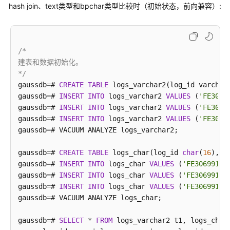
hash join、text类型和bpchar类型比较时（初始状态，前向兼容）:
字
/*

删除表和扩展。

数
*/
据
gaussdb
=
# 
DROP
TABLE
 logs_text;

/*

类
gaussdb
=
# 
DROP
建表和数据初始化。

型
*/
gaussdb
=
# 
CREATE
TABLE
 logs_varchar2(log_id varchar2
字
gaussdb
=
# 
INSERT
INTO
 logs_varchar2 
VALUES
 (
'FE3069
符
gaussdb
=
# 
INSERT
INTO
 logs_varchar2 
VALUES
 (
'FE3069
集
gaussdb
=
# 
INSERT
INTO
 logs_varchar2 
VALUES
 (
'FE3069
与
gaussdb
=
# VACUUM ANALYZE logs_varchar2;

字
符
gaussdb
=
# 
CREATE
TABLE
 logs_char(log_id 
char
(
16
), l
序
gaussdb
=
# 
INSERT
INTO
 logs_char 
VALUES
 (
'FE30699130
gaussdb
=
# 
INSERT
INTO
 logs_char 
VALUES
 (
'FE30699130
常
gaussdb
=
# 
INSERT
INTO
 logs_char 
VALUES
 (
'FE30699130
量
gaussdb
=
# VACUUM ANALYZE logs_char;

与
宏
gaussdb
=
# 
SELECT
*
FROM
 logs_varchar2 t1, logs_char