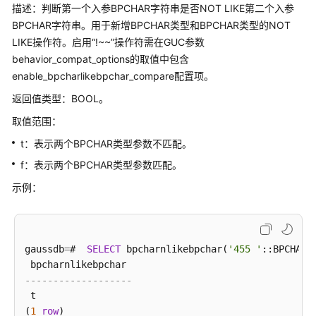
聚
(
2
rows
)

描述：判断第一个入参BPCHAR字符串是否NOT LIKE第二个入参
集
gaussdb
=
#  
SELECT
*
FROM
 op_test 
WHERE
 col 
LIKE
 col
BPCHAR字符串。用于新增BPCHAR类型和BPCHAR类型的NOT
函
LIKE操作符。启用“!~~”操作符需在GUC参数
数
-----
behavior_compat_options的取值中包含
11
enable_bpcharlikebpchar_compare配置项。
12
窗
返回值类型：BOOL。
 aa

口
 sd

函
取值范围：
(
4
rows
)

数
t：表示两个BPCHAR类型参数不匹配。
gaussdb
=
#  
SET
 behavior_compat_options 
=
'enable_bp
SET
f：表示两个BPCHAR类型参数匹配。
安
gaussdb
=
#  
SHOW
 behavior_compat_options;

全
示例：
函
---------------------------------
数
 enable_bpcharlikebpchar_compare

(
1
row
账
gaussdb
=
#  
SELECT
 bpcharnlikebpchar(
'455 '
::BPCHAR(
--开启参数后，将启用最新bpcharlikebpchar操作符，其匹
本
gaussdb
=
#  EXPLAIN (COSTS OFF) 
SELECT
*
FROM
 op_tes
数
-------------------
据
 t

--------------------------------
库
(
1
row
)
