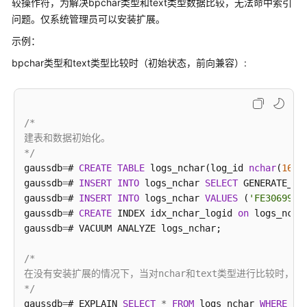
较操作符，为解决bpchar类型和text类型数据比较，无法命中索引
公
问题。仅系统管理员可以安装扩展。
告
示例：
产
bpchar类型和text类型比较时（初始状态，前向兼容）:
品
介
绍
/*

计
建表和数据初始化。

费
*/
说
gaussdb
=
# 
CREATE
TABLE
 logs_nchar(log_id 
nchar
(
16
),
明
gaussdb
=
# 
INSERT
INTO
 logs_nchar 
SELECT
 GENERATE_SE
gaussdb
=
# 
INSERT
INTO
 logs_nchar 
VALUES
 (
'FE3069913
快
gaussdb
=
# 
CREATE
 INDEX idx_nchar_logid 
on
 logs_nchar
速
gaussdb
=
# VACUUM ANALYZE logs_nchar;

入
门
/*

在没有安装扩展的情况下，当对nchar和text类型进行比较时，由
用
*/
户
gaussdb
=
# EXPLAIN 
SELECT
*
FROM
 logs_nchar 
WHERE
 lo