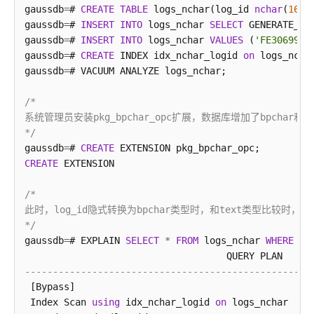
指
gaussdb
=
# 
CREATE
TABLE
 logs_nchar(log_id 
nchar
(
16
),
南
gaussdb
=
# 
INSERT
INTO
 logs_nchar 
SELECT
 GENERATE_SE
（集
gaussdb
=
# 
INSERT
INTO
 logs_nchar 
VALUES
 (
'FE3069913
中
gaussdb
=
# 
CREATE
 INDEX idx_nchar_logid 
on
 logs_nchar
式
gaussdb
=
# VACUUM ANALYZE logs_nchar;

_V2.0-
10.x）
/*

系统管理员安装pkg_bpchar_opc扩展，数据库增加了bpchar
开
*/
发
gaussdb
=
# 
CREATE
指
CREATE
 EXTENSION

南
（分
/*

布
此时，log_id隐式转换为bpchar类型时，和text类型比较时
式
*/
_V2.0-
gaussdb
=
# EXPLAIN 
SELECT
*
FROM
 logs_nchar 
WHERE
 lo
8.x）
---------------------------------------------------
开
 [Bypass]

发
 Index Scan 
using
 idx_nchar_logid 
on
 logs_nchar  (c