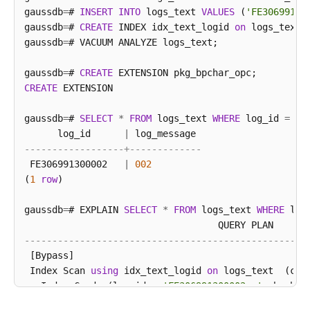
gaussdb
=
# 
INSERT
INTO
 logs_text 
VALUES
 (
'FE30699130
开
gaussdb
=
# 
CREATE
 INDEX idx_text_logid 
on
 logs_text(l
发
gaussdb
=
# VACUUM ANALYZE logs_text;

教
程
gaussdb
=
# 
CREATE
CREATE
 EXTENSION

SQL
调
gaussdb
=
# 
SELECT
*
FROM
 logs_text 
WHERE
 log_id 
=
'F
优
      log_id      
|
指
------------------+-------------
南
 FE306991300002   
|
002
(
1
row
)

SQL
参
gaussdb
=
# EXPLAIN 
SELECT
*
FROM
 logs_text 
WHERE
 log
考
---------------------------------------------------
GaussDB
 [Bypass]

SQL
 Index Scan 
using
 idx_text_logid 
on
 logs_text  (cos
   Index Cond: (log_id 
=
'FE306991300002  '
::bpchar)
关
(
3
rows
)

键