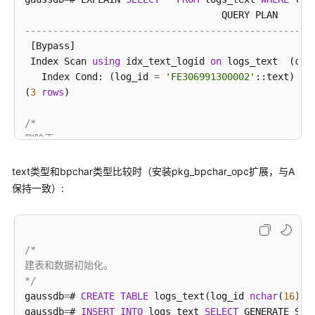
---------------------------------------------------
数
 [Bypass]

据
 Index Scan 
using
 idx_text_logid 
on
 logs_text  (cos
库
   Index Cond: (log_id 
=
'FE306991300002'
::text)

使
(
3
rows
)

用
入
/*

门
删除表。

*/
开
gaussdb
=
# 
DROP
TABLE
text类型和bpchar类型比较时（安装pkg_bpchar_opc扩展，与A
发
保持一致）:
设
计
建
议
/*

建表和数据初始化。

应
*/
用
gaussdb
=
# 
CREATE
TABLE
 logs_text(log_id 
nchar
(
16
), 
程
gaussdb
=
# 
INSERT
INTO
 logs_text 
SELECT
 GENERATE_SER
序