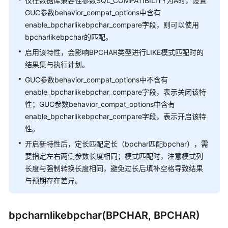
仅在数据库兼容性参数SQL_COMPATIBILITY为A时，设置
数
gaussdb
=
#  
INSERT
INTO
 op_test 
VALUES
 (
'1'
GUC参数behavior_compat_options中含有
INSERT
0
1
enable_bpcharlikebpchar_compare字段，则可以使用
数
gaussdb
=
#  
INSERT
INTO
 op_test 
VALUES
 (
'11'
bpcharlikebpchar的匹配。
组
INSERT
0
1
函
启用该特性，会影响BPCHAR类型进行LIKE模式匹配时的
gaussdb
=
#  
INSERT
INTO
 op_test 
VALUES
 (
'12'
数
结果集与执行计划。
INSERT
0
1
和
gaussdb
=
#  
INSERT
INTO
 op_test 
VALUES
 (
'sd'
GUC参数behavior_compat_options中不含有
操
INSERT
0
1
enable_bpcharlikebpchar_compare字段，表示关闭该特
作
gaussdb
=
#  
INSERT
INTO
 op_test 
VALUES
 (
'aa'
性；GUC参数behavior_compat_options中含有
符
INSERT
0
1
enable_bpcharlikebpchar_compare字段，表示开启该特
gaussdb
=
#  
SHOW
 behavior_compat_options;

性。
范
围
-------------------------
开启新特性后，定长匹配定长（bpchar匹配bpchar），需
函
(
1
row
要指定左右两侧参数长度相同；模式匹配时，注意模式列
数
--当behavior_compat_options不包含enable_bpcha
长度与强制转换长度相同，避免过长后填补空格导致结果
和
gaussdb
=
#  EXPLAIN (COSTS OFF) 
SELECT
*
FROM
 op_tes
与预期存在差异。
操
作
--------------------------------
符
 Seq Scan 
on
 op_test

bpcharnlikebpchar(BPCHAR, BPCHAR)
Filter
: (col 
~
~
 (col)::text)
