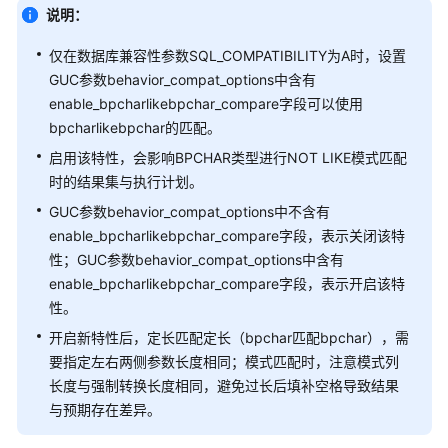
gaussdb
=
#  
INSERT
INTO
 op_test 
VALUES
 (
'1'
说明：
条
INSERT
0
1
件
gaussdb
=
# 
INSERT
INTO
 op_test 
VALUES
 (
'11'
仅在数据库兼容性参数SQL_COMPATIBILITY为A时，设置
表
INSERT
0
1
GUC参数behavior_compat_options中含有
达
gaussdb
=
# 
INSERT
INTO
 op_test 
VALUES
 (
'12'
enable_bpcharlikebpchar_compare字段可以使用
式
INSERT
0
1
bpcharlikebpchar的匹配。
函
gaussdb
=
# 
INSERT
INTO
 op_test 
VALUES
 (
'sd'
启用该特性，会影响BPCHAR类型进行NOT LIKE模式匹配
数
INSERT
0
1
时的结果集与执行计划。
gaussdb
=
# 
INSERT
INTO
 op_test 
VALUES
 (
'aa'
INSERT
0
1
系
GUC参数behavior_compat_options中不含有
gaussdb
=
# 
SHOW
统
 behavior_compat_options;

enable_bpcharlikebpchar_compare字段，表示关闭该特
信
性；GUC参数behavior_compat_options中含有
-------------------------
息
enable_bpcharlikebpchar_compare字段，表示开启该特
(
1
row
函
性。
--当behavior_compat_options不包含enable_bpcha
数
gaussdb
开启新特性后，定长匹配定长（bpchar匹配bpchar），需
=
# 
SELECT
*
FROM
 op_test 
WHERE
 col 
NOT
LIKE
 
要指定左右两侧参数长度相同；模式匹配时，注意模式列
系
-----
统
长度与强制转换长度相同，避免过长后填补空格导致结果
1
管
与预期存在差异。
 a 

理
(
2
rows
)
