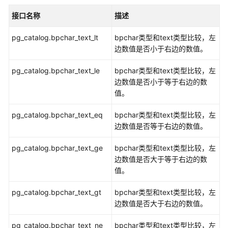
推荐写法，为了避免t1表的log_id的数据类型转换成text类型时保留空
作
*/
符
接口名称
描述
/*

正确示例：

pg_catalog.bpchar_text_lt
bpchar类型和text类型比较，左
位
/

边数值是否小于右边的数值。
串
gaussdb=# SELECT * FROM logs_varchar2 t1, logs_char 
函
      log_id      | log_message |      log_id      |
pg_catalog.bpchar_text_le
bpchar类型和text类型比较，左
数
------------------+-------------+------------------+
边数值是否小于等于右边的数
和
 FE306991300002   | 002         | FE306991300002   |
值。
操
 FE306991300003   | 003         | FE306991300003   |
作
pg_catalog.bpchar_text_eq
 FE306991300004   | 004         | FE306991300004   |
bpchar类型和text类型比较，左
符
(3 rows)

边数值是否等于右边的数值。
模
pg_catalog.bpchar_text_ge
bpchar类型和text类型比较，左
/*

式
边数值是否大于等于右边的数
执行计划和没安装扩展前是一致的。

匹
值。
*/
配
gaussdb
=
# EXPLAIN 
SELECT
*
FROM
 logs_varchar2 t1, l
操
pg_catalog.bpchar_text_gt
bpchar类型和text类型比较，左
作
边数值是否大于右边的数值。
---------------------------------------------------
符
 Hash 
Join
  (cost
=
1.07
.
.2
.14
rows
=
3
 width
=
42
)

pg_catalog.bpchar_text_ne
bpchar类型和text类型比较，左
   Hash Cond: ((t1.log_id)::bpchar 
=
 t2.log_id)
