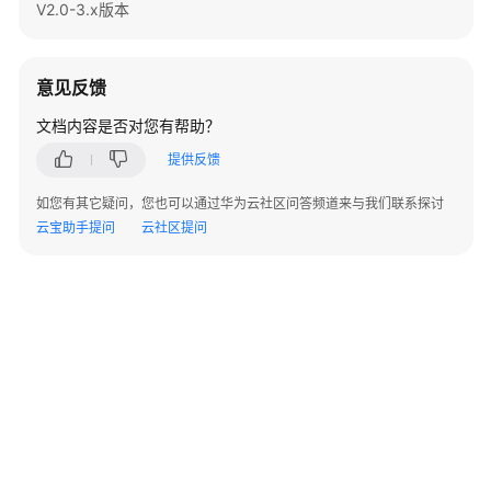
指
V2.0-3.x版本
2
|
 bob

南
3
|
 gary

（集
(
3
rows
)

中
意见反馈
式
文档内容是否对您有帮助？
--删除。
_V2.0-
gaussdb
10.x）
=
# 
DROP
TABLE
 student;
提供反馈
开
如您有其它疑问，您也可以通过华为云社区问答频道来与我们联系探讨
发
云宝助手提问
云社区提问
指
南
（分
布
式
_V2.0-
8.x）
开
发