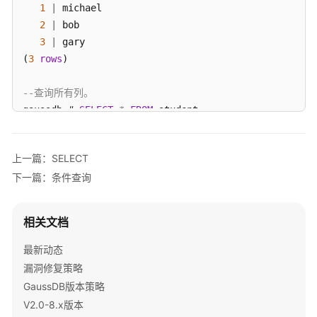
指
1
|
 michael

南
2
|
 bob

3
|
 gary

开
(
3
rows
)

发
指
--查询所有列。
南
gaussdb
=
# 
SELECT
*
FROM
 student;

 sid 
|
 class 
|
  name   
|
开
-----+-------+---------+-----
发
上一篇：SELECT
1
|
1
|
 michael 
|
0
指
下一篇：条件查询
2
|
2
|
 bob     
|
1
南
3
|
2
|
 gary    
|
0
（分
(
3
布
rows
)

相关文档
式
_V2.0-
--给列取别名。
最新动态
10.x）
gaussdb
=
# 
SELECT
 sid student_id, name 
FROM
 student;

漏洞修复策略
 student_id 
|
GaussDB版本策略
开
------------+---------
V2.0-8.x版本
发
1
|
 michael
