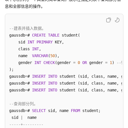
公
息和全部信息的操作。
告
产
品
--建表并插入数据。
介
gaussdb
=
# 
CREATE
TABLE
 student(

绍
    sid 
INT
PRIMARY
 KEY, 

    class 
INT
, 

计
    name  
VARCHAR
(
50
),

费
    gender 
INT
CHECK
(gender 
=
0
OR
 gender 
=
1
) 
--性
说
);

明
gaussdb
=
# 
INSERT
INTO
 student (sid, class, name, gen
gaussdb
=
# 
INSERT
INTO
 student (sid, class, name, gen
快
gaussdb
=
# 
INSERT
INTO
 student (sid, class, name, gen
速
入
--查询部分列。
门
gaussdb
=
# 
SELECT
 sid, name 
FROM
 student;

 sid 
|
用
户
-----+---------