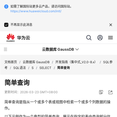
如需了解国际站更多云产品，请访问国际站。
https://www.huaweicloud.com/intl/
不再显示此消息
云数据库 GaussDB
文档首页
/
云数据库 GaussDB
/
开发指南（集中式_V2.0-8.x）
/
SQL参
考
/
SQL语法
/
S
/
SELECT
/
简单查询
最
简单查询
新
动
更新时间：
2026-03-23 GMT+08:00
态
简单查询是指从一个或多个表或视图中检索一个或多个列数据的操
服
作。
务
以下示例作为一个典型的简单查询，展示在指定的表中查询部分信