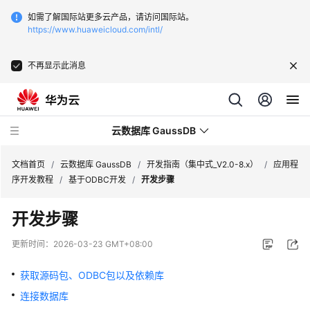
如需了解国际站更多云产品，请访问国际站。
https://www.huaweicloud.com/intl/
不再显示此消息
云数据库 GaussDB
文档首页
/
云数据库 GaussDB
/
开发指南（集中式_V2.0-8.x）
/
应用程
序开发教程
/
基于ODBC开发
/
开发步骤
最
开发步骤
新
动
更新时间：
2026-03-23 GMT+08:00
态
获取源码包、ODBC包以及依赖库
服
连接数据库
务