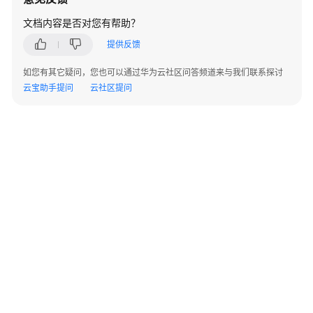
指
南
文档内容是否对您有帮助？
提供反馈
开
发
如您有其它疑问，您也可以通过华为云社区问答频道来与我们联系探讨
指
云宝助手提问
云社区提问
南
开
发
指
南
（分
布
式
_V2.0-
10.x）
开
©2026 Huaweicloud.com 版权所有
黔ICP备20004760号-14
苏B2-20130048号
发
A2.B1.B2-20070312