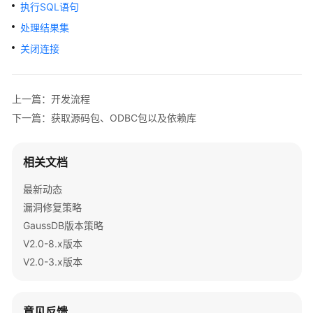
公
执行SQL语句
告
处理结果集
关闭连接
产
品
介
上一篇：开发流程
绍
下一篇：获取源码包、ODBC包以及依赖库
计
费
相关文档
说
明
最新动态
漏洞修复策略
快
GaussDB版本策略
速
入
V2.0-8.x版本
门
V2.0-3.x版本
用
户
意见反馈