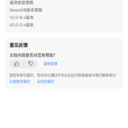
指
漏洞修复策略
南
GaussDB版本策略
（集
V2.0-8.x版本
中
V2.0-3.x版本
式
_V2.0-
10.x）
意见反馈
开
文档内容是否对您有帮助？
发
提供反馈
指
南
如您有其它疑问，您也可以通过华为云社区问答频道来与我们联系探讨
（分
云宝助手提问
云社区提问
布
式
_V2.0-
8.x）
开
发