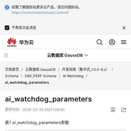
如需了解国际站更多云产品，请访问国际站。
https://www.huaweicloud.com/intl/
不再显示此消息
云数据库 GaussDB
文档首页
/
云数据库 GaussDB
/
开发指南（集中式_V2.0-8.x）
/
Schema
/
DBE_PERF Schema
/
AI Watchdog
/
ai_watchdog_parameters
最
新
ai_watchdog_parameters
动
态
更新时间：
2026-03-23 GMT+08:00
服
表1
ai_watchdog_parameters参数
务