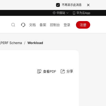
不再显示此消息
中国站
华为云App
文档
备案
控制台
登录
注册
_PERF Schema
/
Workload
分享
查看PDF