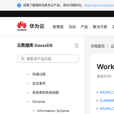
数据库安全
如需了解国际站更多云产品，请访问国际站。
https://www.huaweic
数据库使用入门
开发设计建议
智果园
活动
产品
解决方案
应用程序开发教程
SQL调优指南
云数据库 GaussDB
文档首页
/
云
SQL参考
最佳实践
Work
用户自定义函数
存储过程
更新时间
自治事务
WORKL
系统表和系统视图
SUMMA
Schema
WORKLO
Information Schema