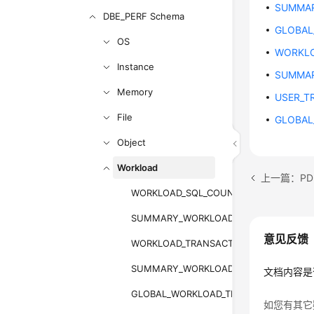
SUMMA
DBE_PERF Schema
GLOBAL
OS
WORKLO
Instance
SUMMAR
Memory
USER_T
File
GLOBAL
Object
Workload
上一篇：PDB 
WORKLOAD_SQL_COUNT
SUMMARY_WORKLOAD_SQL_COUNT
意见反馈
WORKLOAD_TRANSACTION
SUMMARY_WORKLOAD_TRANSACTION
文档内容是
GLOBAL_WORKLOAD_TRANSACTION
如您有其它