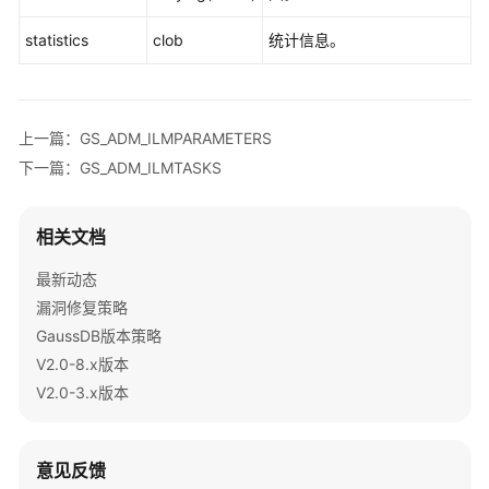
指
南
statistics
clob
统计信息。
开
发
指
上一篇：GS_ADM_ILMPARAMETERS
南
下一篇：GS_ADM_ILMTASKS
开
发
相关文档
指
最新动态
南
（分
漏洞修复策略
布
GaussDB版本策略
式
V2.0-8.x版本
_V2.0-
V2.0-3.x版本
10.x）
开
意见反馈
发