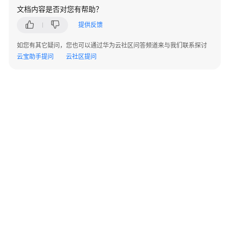
指
文档内容是否对您有帮助？
南
提供反馈
（集
中
如您有其它疑问，您也可以通过华为云社区问答频道来与我们联系探讨
式
云宝助手提问
云社区提问
_V2.0-
10.x）
开
发
指
南
（分
布
式
_V2.0-
8.x）
开
©2026 Huaweicloud.com 版权所有
黔ICP备20004760号-14
苏B2-20130048号
A2.B1.B2-20070312
发
增值电信业务经营许可证：B1.B2-20200593 | 代理域名注册服务机构：新网、西数