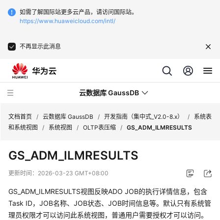
如需了解国际站更多云产品，请访问国际站。
https://www.huaweicloud.com/intl/
不再显示此消息
云数据库 GaussDB
文档首页
/
云数据库 GaussDB
/
开发指南（集中式_V2.0-8.x）
/
系统表
和系统视图
/
系统视图
/
OLTP表压缩
/
GS_ADM_ILMRESULTS
最
GS_ADM_ILMRESULTS
新
动
更新时间：
2026-03-23 GMT+08:00
态
GS_ADM_ILMRESULTS视图反映ADO JOB的执行详情信息，包含
服
Task ID，JOB名称、JOB状态、JOB时间信息等。默认只有系统管
务
理员权限才可以访问此系统视图，普通用户需要授权才可以访问。