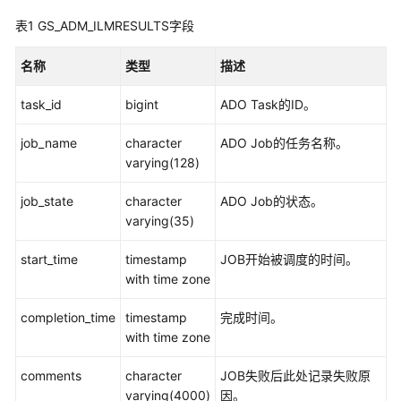
公
表1
GS_ADM_ILMRESULTS字段
告
名称
类型
描述
产
品
task_id
bigint
ADO Task的ID。
介
绍
job_name
character
ADO Job的任务名称。
varying(128)
计
费
job_state
character
ADO Job的状态。
说
varying(35)
明
start_time
timestamp
JOB开始被调度的时间。
快
with time zone
速
入
completion_time
timestamp
完成时间。
门
with time zone
用
comments
character
JOB失败后此处记录失败原
户
varying(4000)
因。