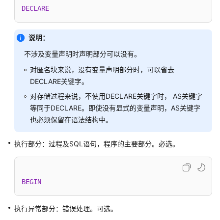
介
DECLARE
绍
计
说明：
费
不涉及变量声明时声明部分可以没有。
说
明
对匿名块来说，没有变量声明部分时，可以省去
DECLARE关键字。
快
对存储过程来说，不使用DECLARE关键字时， AS关键字
速
等同于DECLARE。即使没有显式的变量声明，AS关键字
入
也必须保留在语法结构中。
门
执行部分：过程及SQL语句，程序的主要部分。必选。
用
户
指
南
BEGIN
开
执行异常部分：错误处理。可选。
发