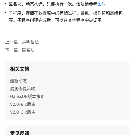
匿名块：动态构造，只能执行一次。语法请参考
图1
。
10.x）
子程序：存储在数据库中的存储过程、函数、操作符和高级包
开
等。子程序创建完成后，可以在其他程序中被调用。
发
指
南
上一篇：声明语法
（分
下一篇：匿名块
布
式
_V2.0-
相关文档
8.x）
最新动态
开
漏洞修复策略
发
GaussDB版本策略
指
V2.0-8.x版本
南
V2.0-3.x版本
（集
中
式
意见反馈
_V2.0-