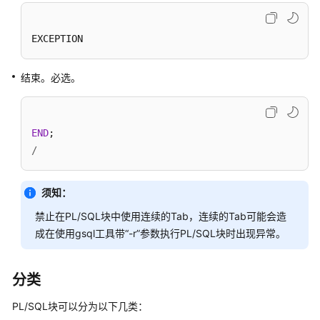
指
南
EXCEPTION
开
发
结束。必选。
指
南
（分
布
END
式
/
_V2.0-
10.x）
须知：
开
禁止在PL/SQL块中使用连续的Tab，连续的Tab可能会造
发
成在使用gsql工具带“-r”参数执行PL/SQL块时出现异常。
指
南
（集
分类
中
式
PL/SQL块可以分为以下几类：
_V2.0-