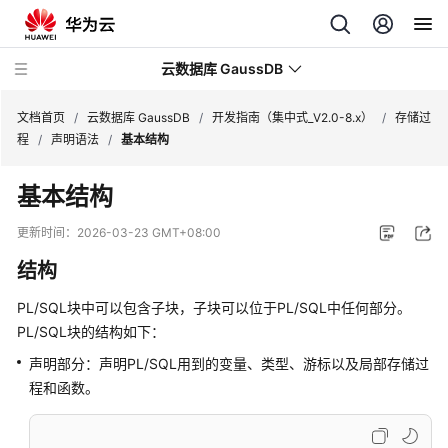
云数据库 GaussDB
文档首页
/
云数据库 GaussDB
/
开发指南（集中式_V2.0-8.x）
/
存储过
程
/
声明语法
/
基本结构
最
基本结构
新
动
更新时间：
2026-03-23 GMT+08:00
态
结构
服
PL/SQL块中可以包含子块，子块可以位于PL/SQL中任何部分。
务
PL/SQL块的结构如下：
公
告
声明部分：声明PL/SQL用到的变量、类型、游标以及局部存储过
程和函数。
产
品