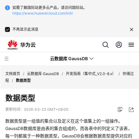
如需了解国际站更多云产品，请访问国际站。
https://www.huaweicloud.com/intl/
不再显示此消息
云数据库 GaussDB
文档首页
/
云数据库 GaussDB
/
开发指南（集中式_V2.0-8.x）
/
存储过
程
/
数据类型
最
数据类型
新
动
更新时间：
2026-03-23 GMT+08:00
态
数据类型是一组值的集合以及定义在这个值集上的一组操作。
服
GaussDB
数据库是由表的集合组成的，而各表中的列定义了该表，
务
每一列都属于一种数据类型，
GaussDB
会根据数据类型提供对应的