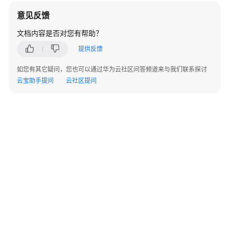
指
意见反馈
南
文档内容是否对您有帮助？
开
提供反馈
发
指
如您有其它疑问，您也可以通过华为云社区问答频道来与我们联系探讨
南
云宝助手提问
云社区提问
开
发
指
南
（分
布
式
_V2.0-
10.x）
开
发