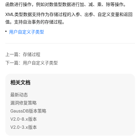
公
函数进行操作，例如对数值型数据进行加、减、乘、除等操作。
告
XML类型数据支持作为存储过程的入参、出参、自定义变量和返回
值。支持自治事务的存储过程。
产
品
用户自定义子类型
介
绍
上一篇：存储过程
计
下一篇：用户自定义子类型
费
说
明
相关文档
快
最新动态
速
漏洞修复策略
入
GaussDB版本策略
门
V2.0-8.x版本
V2.0-3.x版本
用
户