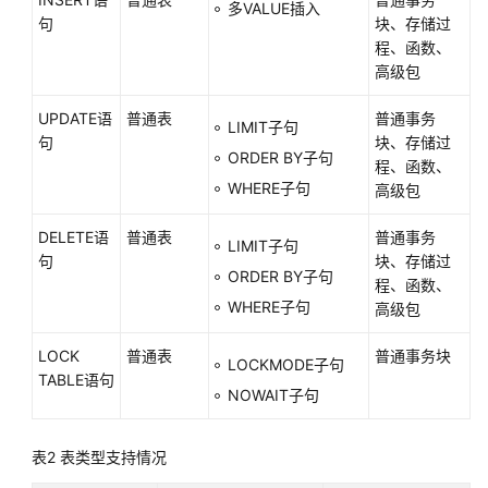
多VALUE插入
语
句
块、存储过
程、函数、
责
高级包
任
共
UPDATE语
普通表
普通事务
LIMIT子句
担
句
块、存储过
ORDER BY子句
程、函数、
云
WHERE子句
高级包
服
务
DELETE语
普通表
普通事务
LIMIT子句
等
句
块、存储过
ORDER BY子句
级
程、函数、
协
WHERE子句
高级包
议
（SLA）
LOCK
普通表
普通事务块
LOCKMODE子句
TABLE语句
NOWAIT子句
白
皮
书
表2
表类型支持情况
资