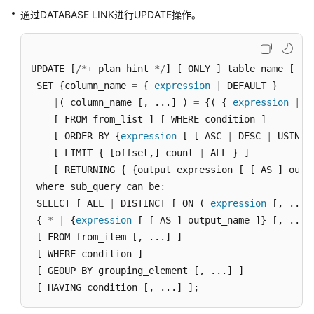
通过DATABASE LINK进行UPDATE操作。
扩
展
语
UPDATE 
[
/
*
+
 plan_hint 
*
/
]
[
 ONLY 
]
 table_name 
[
 pa
法
 SET 
{
column_name 
=
{
expression
|
 DEFAULT 
}
|
(
 column_name 
[
,
 ...
]
)
=
{
(
{
expression
|
 D
美
[
 FROM from_list 
]
[
 WHERE condition 
]
元
[
 ORDER BY 
{
expression
[
[
 ASC 
|
 DESC 
|
 USING 
引
[
 LIMIT 
{
[
offset
,
]
 count 
|
 ALL 
}
]
用
[
 RETURNING 
{
{
output_expression 
[
[
 AS 
]
 outp
的
字
 where sub_query can be
:
符
 SELECT 
[
 ALL 
|
 DISTINCT 
[
 ON 
(
expression
[
,
 ...
]
串
{
*
|
{
expression
[
[
 AS 
]
 output_name 
]
}
[
,
 ...
]
常
[
 FROM from_item 
[
,
 ...
]
]
量
[
 WHERE condition 
]
[
 GEOUP BY grouping_element 
[
,
 ...
]
]
DATABASE
[
 HAVING condition 
[
,
 ...
]
]
;
LINK