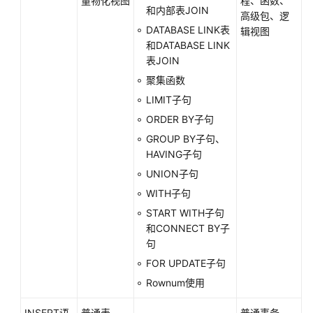
量物化视图
程、函数、
和内部表JOIN
高级包、逻
工
DATABASE LINK表
辑视图
具
和DATABASE LINK
参
表JOIN
考
聚集函数
LIMIT子句
文
ORDER BY子句
档
下
GROUP BY子句、
载
HAVING子句
UNION子句
WITH子句
通
用
START WITH子句
参
和CONNECT BY子
考
句
FOR UPDATE子句
产
Rownum使用
品
术
INSERT语
普通表
普通事务