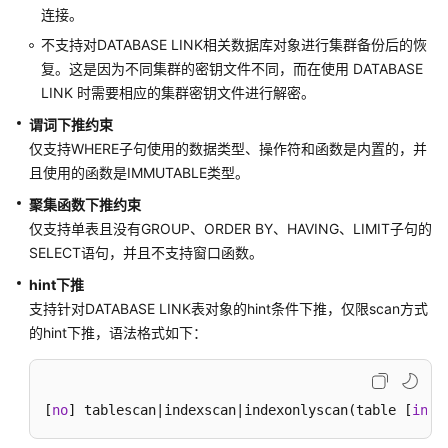
连接。
能
白
不支持对DATABASE LINK相关数据库对象进行集群备份后的恢
皮
复。这是因为不同集群的密钥文件不同，而在使用 DATABASE
书
LINK 时需要相应的集群密钥文件进行解密。
谓词下推约束
API
仅支持WHERE子句使用的数据类型、操作符和函数是内置的，并
参
且使用的函数是IMMUTABLE类型。
考
聚集函数下推约束
SDK
仅支持单表且没有GROUP、ORDER BY、HAVING、LIMIT子句的
参
SELECT语句，并且不支持窗口函数。
考
hint下推
支持针对DATABASE LINK表对象的hint条件下推，仅限scan方式
场
景
的hint下推，语法格式如下：
代
码
示
[
no
] tablescan|indexscan|indexonlyscan(table [
inde
例