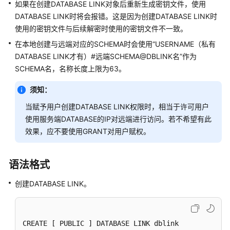
指
如果在创建DATABASE LINK对象后重新生成密钥文件，使用
南
DATABASE LINK时将会报错。这是因为创建DATABASE LINK时
（集
使用的密钥文件与后续解密时使用的密钥文件不一致。
中
在本地创建与远端对应的SCHEMA时会使用“USERNAME（私有
式
DATABASE LINK才有）#远端SCHEMA@DBLINK名”作为
_V2.0-
SCHEMA名，名称长度上限为63。
8.x）
须知：
数
据
当赋予用户创建DATABASE LINK权限时，相当于许可用户
库
使用服务端DATABASE的IP对远端进行访问。若不希望有此
系
效果，应不要使用GRANT对用户赋权。
统
概
述
语法格式
创建DATABASE LINK。
数
据
库
安
CREATE 
[ PUBLIC ]
 DATABASE LINK dblink

全