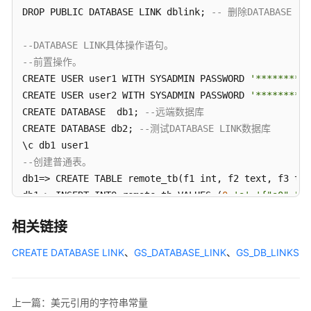
DROP PUBLIC DATABASE LINK dblink; 
-- 删除DATABASE L
--DATABASE LINK具体操作语句。
--前置操作。
CREATE USER user1 WITH SYSADMIN PASSWORD 
'********'
;

CREATE USER user2 WITH SYSADMIN PASSWORD 
'********'
;

CREATE DATABASE  db1; 
--远端数据库
CREATE DATABASE db2; 
--测试DATABASE LINK数据库
--创建普通表。
db1=> CREATE TABLE remote_tb(f1 int, f2 text, f3 tex
db1=> INSERT INTO remote_tb VALUES (
0
,
'a'
,
'{"a0","b0
db1=> INSERT INTO remote_tb VALUES (
1
,
'bb'
,
'{"a1","b
相关链接
db1=> INSERT INTO remote_tb VALUES (
2
,
'cc'
,
'{"a2","b
--创建function。
CREATE DATABASE LINK
、
GS_DATABASE_LINK
、
GS_DB_LINKS
CREATE OR REPLACE FUNCTION  f(a 
in
 int, b 
in
return
 int AS

    tmp int :=  a + b;

上一篇：美元引用的字符串常量