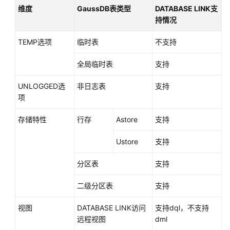
源
维度
GaussDB
表类型
DATABASE LINK支
持情况
支
持
TEMP选项
临时表
不支持
区
域
全局临时表
支持
系
UNLOGGED选
非日志表
支持
统
项
权
限
存储特性
行存
Astore
支持
Ustore
支持
分区表
支持
二级分区表
支持
视图
DATABASE LINK访问
支持dql，不支持
远程视图
dml