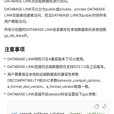
DATABASE LINK对远程数据库进行访问。
公
告
DATABASE LINK可以分为public或private，private DATABASE
LINK仅能被创建者访问，而当DATABASE LINK为public时则所有
产
用户都能访问。
品
所有已创建的DATABASE LINK信息都存在本地数据库的系统视图
介
gs_db_links中。
绍
计
注意事项
费
DATABASE LINK特性只在A兼容版本下可以使用。
说
明
DATABASE LINK连接的远端数据库仅支持503.1.0及之后版本。
用户需要保证本地和远端数据库的兼容性参数
快
DBCOMPATIBILITY和GUC参数behavior_compat_options、
速
a_format_dev_version、a_format_version取值一致。
入
门
DATABASE LINK连接开启session时会设置如下guc参数：
用
户
set
 search_path=pg_catalog, 
'$user'
, 
'public'