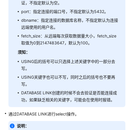
证，不指定默认为空。
字
port：指定连接的端口号，不指定默认为5432。
数
dbname：指定连接的数据库名称，不指定默认为连接
据
远端使用的用户名。
类
fetch_size：从远端每次获取数据量大小，fetch_size
型
取值为0到2147483647，默认为100。
字
须知：
符
USING后的括号可以只选择上述关键字中的一部分去
集
写。
与
USING关键字也可以不写，同时之后的括号也不要再
字
符
写。
序
DATABASE LINK创建的时候不会去验证是否能连接成
功，如果缺乏相关的关键字，可能会在使用时报错。
常
量
通过DATABASE LINK进行select操作。
与
宏
说明：