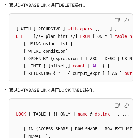
通过DATABASE LINK进行DELETE操作。
行
表
达
式
[ WITH [ RECURSIVE ]
with_query
[, ...]
 ]

函
DELETE
[/*+ plan_hint */]
FROM
[ ONLY ]
table_nam
数
[ USING using_list ]
白
[ WHERE condition]
名
[ ORDER BY {expression [ [ ASC | DESC | USING 
单
[ LIMIT { [offset,]
count
 | 
ALL
 } ]

[ RETURNING { * | { output_expr [ [ AS ]
outpu
最
佳
实
通过DATABASE LINK进行LOCK TABLE操作。
践
用
LOCK
[ TABLE ]
 {
[ ONLY ]
name
 @ 
dblink
[, ...]
}

户
自
[ IN {ACCESS SHARE | ROW SHARE | ROW EXCLUSIVE
定
义
[ NOWAIT ]
;