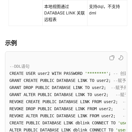
本地视图通过
支持dql，不支持
DATABASE LINK 关联
dml
远程表
示例
--DDL语句
CREATE USER user2 WITH PASSWORD 
'********'
; 
-- 创建
GRANT CREATE PUBLIC DATABASE LINK TO user2; 
--赋予用户
GRANT DROP PUBLIC DATABASE LINK TO user2;  
--赋予用户
GRANT ALTER PUBLIC DATABASE LINK TO user2;   
--赋予用
REVOKE CREATE PUBLIC DATABASE LINK FROM user2;  
--回
REVOKE DROP PUBLIC DATABASE LINK FROM user2;    
--回
REVOKE ALTER PUBLIC DATABASE LINK FROM user2;   
--回
CREATE PUBLIC DATABASE LINK dblink CONNECT TO 
'user1
ALTER PUBLIC DATABASE LINK dblink CONNECT TO 
'user1'