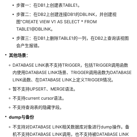
步骤一：在DB1上创建表TABLE1。
（集
中
步骤二：在DB2上创建连接DB1的DBLINK，并创建视
式
图"CREATE VIEW V1 AS SELECT * FROM
_V2.0-
TABLE1@DBLINK。
10.x）
步骤三：在DB1上删除TABLE1的一列，在DB2上查询该视图
会产生报错。
调
优
其他场景：
指
DATABASE LINK表不支持TRIGGER，包括TRIGGER调用函数
南
内使用DATABASE LINK场景、TRIGGER调用函数为DATABASE
LINK函数、在DATABASE LINK上定义TRIGGER情况。
参
考
暂不支持UPSERT、MERGE语法。
不支持current cursor语法。
最
不支持查询表的隐藏字段。
佳
实
dump
与备份
践
不支持对DATABASE LINK相关数据库对象进行dump操作。备
机不支持DATABASE LINK调用，也不支持被DATABASE LINK
性