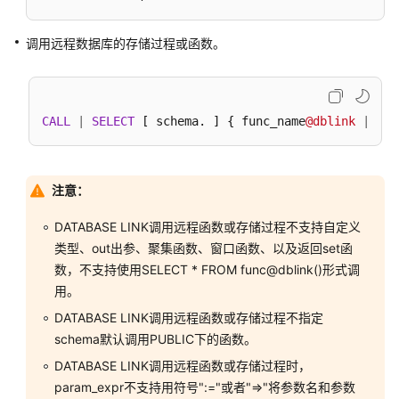
函
数
调用远程数据库的存储过程或函数。
存
储
过
CALL
|
SELECT
 [ schema. ] { func_name
@dblink
|
 pro
程
自
注意：
治
事
DATABASE LINK调用远程函数或存储过程不支持自定义
务
类型、out出参、聚集函数、窗口函数、以及返回set函
数，不支持使用SELECT * FROM func@dblink()形式调
系
用。
统
表
DATABASE LINK调用远程函数或存储过程不指定
和
schema默认调用PUBLIC下的函数。
系
DATABASE LINK调用远程函数或存储过程时，
统
param_expr不支持用符号":="或者"=>"将参数名和参数
视