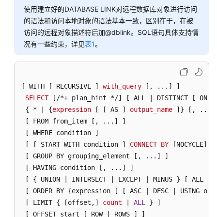
使用建立好的DATABASE LINK对远程数据库对象进行访问
函
数
的语法和访问本地对象的语法基本一致，区别在于，在被
和
访问的远程对象描述符后加@dblink。SQL语句具体支持情
操
况有一些约束，详见
表1
。
作
符
表
[ WITH [ RECURSIVE ]
with_query
[, ...]
 ]

达
SELECT
[/*+ plan_hint */]
[ ALL | DISTINCT [ ON (
式
 { * | {
expression
[ [ AS ]
output_name
 ]} 
[, ...]
[ FROM from_item [, ...]
 ]

伪
[ WHERE condition ]
列
[ [ START WITH condition ]
CONNECT
BY
[NOCYCLE]
c
[ GROUP BY grouping_element [, ...]
 ]

类
[ HAVING condition [, ...]
 ]

型
[ { UNION | INTERSECT | EXCEPT | MINUS } [ ALL | 
转
[ ORDER BY {expression [ [ ASC | DESC | USING ope
换
[ LIMIT { [offset,]
count
 | 
ALL
 } ]

[ OFFSET start [ ROW | ROWS ]
 ]

系