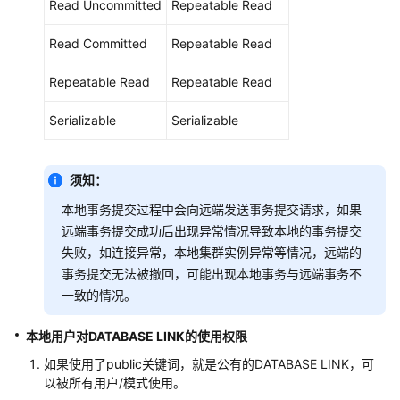
Read Uncommitted
Repeatable Read
（分
布
Read Committed
Repeatable Read
式
_V2.0-
Repeatable Read
Repeatable Read
3.x）
Serializable
Serializable
开
发
指
须知：
南
本地事务提交过程中会向远端发送事务提交请求，如果
（集
中
远端事务提交成功后出现异常情况导致本地的事务提交
式
失败，如连接异常，本地集群实例异常等情况，远端的
_V2.0-
事务提交无法被撤回，可能出现本地事务与远端事务不
3.x）
一致的情况。
开
本地用户对
DATABASE LINK
的使用权限
发
如果使用了public关键词，就是公有的DATABASE LINK，可
指
以被所有用户/模式使用。
南