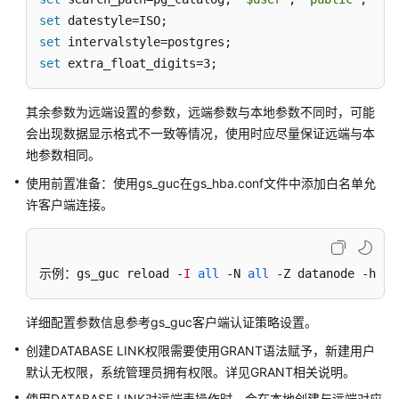
指
set
南
set
set
 extra_float_digits=3; 
开
发
指
其余参数为远端设置的参数，远端参数与本地参数不同时，可能
南
会出现数据显示格式不一致等情况，使用时应尽量保证远端与本
地参数相同。
开
使用前置准备：使用gs_guc在gs_hba.conf文件中添加白名单允
发
许客户端连接。
指
南
（分
布
示例：gs_guc reload -
I
all
 -N 
all
 -Z datanode -h "h
式
_V2.0-
详细配置参数信息参考gs_guc客户端认证策略设置。
10.x）
创建DATABASE LINK权限需要使用GRANT语法赋予，新建用户
开
默认无权限，系统管理员拥有权限。详见GRANT相关说明。
发
使用DATABASE LINK对远端表操作时，会在本地创建与远端对应