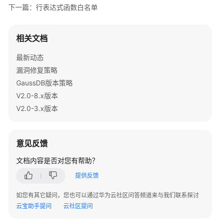
    BEGIN

下一篇：行表达式函数白名单
        RETURN tmp;

    END;

/

相关文档
最新动态
--创建同义词。
漏洞修复策略
db1=> CREATE SYNONYM remote_sy FOR remote_tb;

GaussDB版本策略
\c db2 user2

V2.0-8.x版本
db2=> CREATE TABLE local_tb(f1 int, f2 text, f3 text
V2.0-3.x版本
db2=> INSERT INTO local_tb VALUES (
2
,
'c'
,
'{"a2","b2"
db2=> CREATE PUBLIC DATABASE LINK dblink CONNECT TO 
db2=> SELECT * FROM remote_tb@dblink; 
--查询远端表
意见反馈
文档内容是否对您有帮助？
----+----+------------
提供反馈
1
 | bb | {a1,b1,c1}

2
 | cc | {a2,b2,c2}

如您有其它疑问，您也可以通过华为云社区问答频道来与我们联系探讨
0
 | a  | {a0,b0,c0}

云宝助手提问
云社区提问
(
3
 rows)
