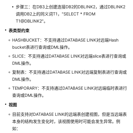
M-
步骤三：在DB3上创建连接DB2的DBLINK2，通过DBLINK2
Compatibility
开
调用DB2上的同义词T1，"SELECT * FROM
发
T1@DBLINK2"。
指
表类型约束
南
（集
HASHBUCKET：不支持通过DATABASE LINK对远端Hash
中
bucket表进行查询或DML操作。
式
SLICE：不支持通过DATABASE LINK对远端slice表进行查询或
_V2.0-
DML操作。
8.x）
复制表：不支持通过DATABASE LINK对远端复制表进行查询或
DML操作。
向
量
TEMPORARY：不支持通过DATABASE LINK对远端临时表进行
数
查询或DML操作。
据
视图
库
开
目前支持对DATABASE LINK的远端表创建视图，但是当远端表
发
本身的结构发生变化时，该视图使用时可能会发生异常。例
指
如：
南