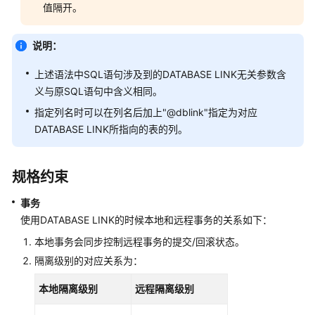
值隔开。
图
Schema
说明：
上述语法中SQL语句涉及到的DATABASE LINK无关参数含
配
置
义与原SQL语句中含义相同。
运
指定列名时可以在列名后加上"@dblink"指定为对应
行
DATABASE LINK所指向的表的列。
参
数
规格约束
基
础
事务
概
使用DATABASE LINK的时候本地和远程事务的关系如下：
念
本地事务会同步控制远程事务的提交/回滚状态。
隔离级别的对应关系为：
开
发
本地隔离级别
远程隔离级别
指
南