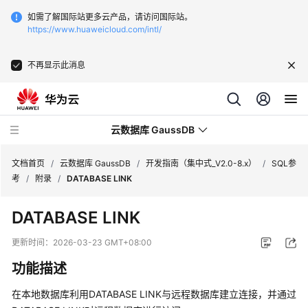
如需了解国际站更多云产品，请访问国际站。
https://www.huaweicloud.com/intl/
不再显示此消息
云数据库 GaussDB
文档首页
/
云数据库 GaussDB
/
开发指南（集中式_V2.0-8.x）
/
SQL参
考
/
附录
/
DATABASE LINK
最
DATABASE LINK
新
动
更新时间：
2026-03-23 GMT+08:00
态
功能描述
服
在本地数据库利用DATABASE LINK与远程数据库建立连接，并通过
务