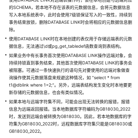
指
的SCHEMA，若本地不存在该表的元数据信息，会将元数据信息
南
写入本地系统表中，此时会使用7级锁保证写入的一致性，持续到
（集
事务结束放锁，删除DATABASE LINK时会将相应的元数据信息删
中
除。
式
_V2.0-
使用DATABASE LINK时在本地创建的表仅用于存储远端表的元数
10.x）
据信息，无法通过\d或pg_get_tabledef函数查询到表结构。
如果业务中有长事务首次使用DATABASE LINK操作远端对象，会
开
持续持锁直到事务结束，其他首次使用DATABASE LINK的事务会
发
被阻塞。可通过一条快速执行的语句先对要使用的远端对象做查
指
询操作使其元数据落盘来规避这种情况，如 "select * from
南
（分
t1@dblink where 1=2;"。另外，远端表结构发生变化时本地要更
布
新存储的元数据信息，也会有类似情况。
式
如果本地与远端字符集不同，可能会出现无法转换的报错，报错
_V2.0-
信息为远端返回报错。当本地数据库字符编码为GB18030_2022
8.x）
时，发送到远端会被转换为GB18030。因此，若本地数据库的字
符集为GB18030_2022时，远程数据库字符集只能是GB18030或
开
GB18030_2022。
发