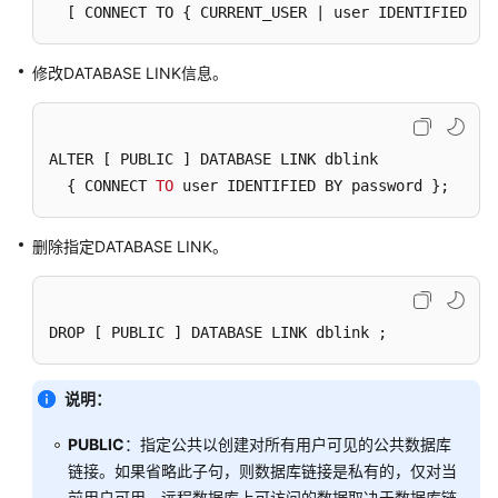
[ CONNECT TO { CURRENT_USER | user IDENTIFIED BY
数
修改DATABASE LINK信息。
据
库
使
用
ALTER 
[ PUBLIC ]
 DATABASE LINK dblink

入
  { CONNECT 
TO
 user IDENTIFIED BY password };
门
删除指定DATABASE LINK。
开
发
设
计
DROP 
[ PUBLIC ]
 DATABASE LINK dblink ;
建
议
说明：
应
PUBLIC
：指定公共以创建对所有用户可见的公共数据库
用
链接。如果省略此子句，则数据库链接是私有的，仅对当
程
序
前用户可用。远程数据库上可访问的数据取决于数据库链