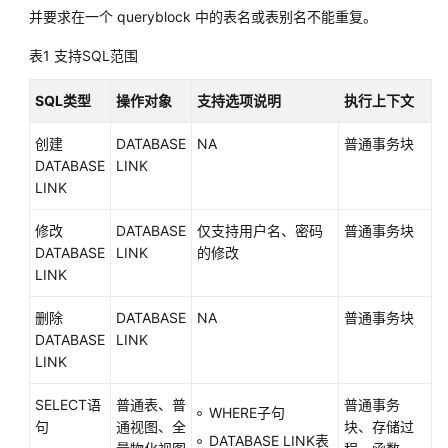
并要求在一个 queryblock 中的表名或表别名不能重复。
常
见
表1
支持SQL范围
问
题
SQL类型
操作对象
支持选项说明
执行上下文
视
创建
DATABASE
NA
普通事务块
频
DATABASE
LINK
帮
LINK
助
修改
DATABASE
仅支持用户名、密码
普通事务块
特
DATABASE
LINK
的修改
性
LINK
指
南
删除
DATABASE
NA
普通事务块
DATABASE
LINK
兼
LINK
容
性
SELECT语
普通表、普
普通事务
WHERE子句
参
句
通视图、全
块、存储过
考
DATABASE LINK表