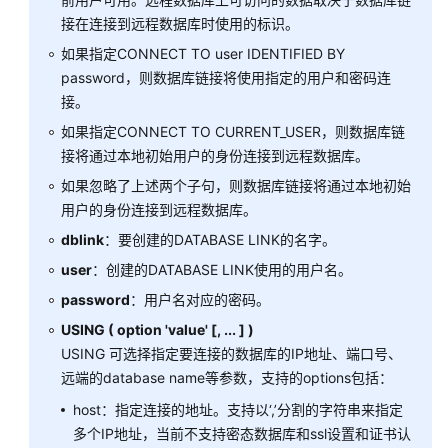
开
接在连接到远程数据库时使用的标识。
发
如果指定CONNECT TO user IDENTIFIED BY
教
password，则数据库链接将使用指定的用户和密码连
程
接。
如果指定CONNECT TO CURRENT_USER，则数据库链
SQL
调
接将通过本地初始用户的身份连接到远程数据库。
优
如果忽略了上述两个子句，则数据库链接将通过本地初始
指
用户的身份连接到远程数据库。
南
dblink
：要创建的DATABASE LINK的名字。
SQL
user
：创建的DATABASE LINK使用的用户名。
参
password
：用户名对应的密码。
考
USING ( option 'value' [, ... ] )
USING 可选择指定要连接的数据库的IP地址、端口号、
GaussDB
远端的database name等参数，支持的options包括：
SQL
host：指定连接的地址。支持以‘,’分割的字符串来指定
关
多个IP地址，当前不支持密态数据库和ssl设置和证书认
键