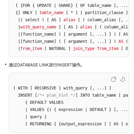
[ {FOR { UPDATE | SHARE} [ OF table_name [, ...]
 
统
操
 {
[ ONLY ]
table_name
[ * ]
[ partition_clause ]
 @
作
  |( select ) 
[ AS ]
alias
[ ( column_alias [, ...
  |
with_query_name
[ [ AS ]
alias
[ ( column_alias
事
  |
[function_name]
 ( [ argument [, ...] ] ) 
[ AS ]
务
  |
[function_name]
 ( [ argument [, ...] ] ) 
AS
 ( c
控
  |
from_item
[ NATURAL ]
join_type
from_item
[ ON 
制
通过DATABASE LINK进行INSERT操作。
SQL
语
法
[ WITH [ RECURSIVE ] with_query [, ...] ]

附
  INSERT [
/*+ plan_hint */
] INTO table_name [ part
录
     { DEFAULT VALUES

     | VALUES {( { expression | DEFAULT } [, ...] )
扩
     | query }

展
     [ RETURNING { {output_expression [ [ AS ] out
函
数