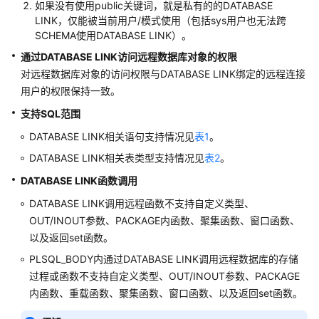
如果没有使用public关键词，就是私有的的DATABASE
（分
LINK，仅能被当前用户/模式使用（包括sys用户也无法跨
布
SCHEMA使用DATABASE LINK）。
式
_V2.0-
通过
DATABASE LINK
访问远程数据库对象的权限
2.x）
对远程数据库对象的访问权限与DATABASE LINK绑定的远程连接
用户的权限保持一致。
开
支持SQL范围
发
指
DATABASE LINK相关语句支持情况见
表1
。
南
DATABASE LINK相关表类型支持情况见
表2
。
（集
DATABASE LINK函数调用
中
式
DATABASE LINK调用远程函数不支持自定义类型、
_V2.0-
OUT/INOUT参数、PACKAGE内函数、聚集函数、窗口函数、
2.x）
以及返回set函数。
PLSQL_BODY内通过DATABASE LINK调用远程数据库的存储
M-
过程或函数不支持自定义类型、OUT/INOUT参数、PACKAGE
Compatibility
开
内函数、重载函数、聚集函数、窗口函数、以及返回set函数。
发