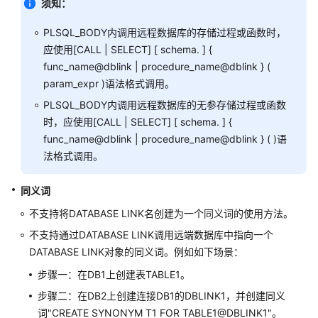
须知：
指
南
PLSQL_BODY内调用远程数据库的存储过程或函数时，
（分
应使用[CALL | SELECT] [ schema. ] {
布
式
func_name@dblink | procedure_name@dblink } (
_V2.0-
param_expr )语法格式调用。
10.x）
PLSQL_BODY内调用远程数据库的无参存储过程或函数
时，应使用[CALL | SELECT] [ schema. ] {
M-
func_name@dblink | procedure_name@dblink } ( )语
Compatibility
法格式调用。
开
发
同义词
指
南
不支持将DATABASE LINK名创建为一个同义词的使用方法。
（分
不支持通过DATABASE LINK调用远端数据库中指向一个
布
DATABASE LINK对象的同义词。例如如下场景：
式
_V2.0-
步骤一：在DB1上创建表TABLE1。
8.x）
步骤二：在DB2上创建连接DB1的DBLINK1，并创建同义
词"CREATE SYNONYM T1 FOR TABLE1@DBLINK1"。