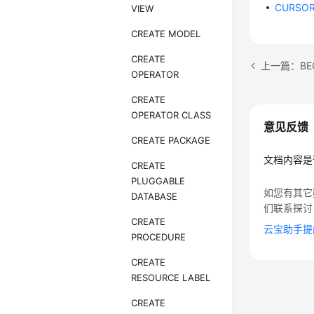
CURSO
VIEW
CREATE MODEL
CREATE
上一篇：BE
OPERATOR
CREATE
OPERATOR CLASS
意见反馈
CREATE PACKAGE
文档内容是
CREATE
PLUGGABLE
如您有其它
DATABASE
们联系探讨
CREATE
云宝助手提
PROCEDURE
CREATE
RESOURCE LABEL
CREATE