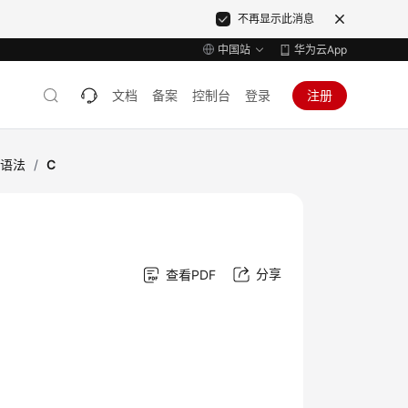
不再显示此消息
中国站
华为云App
文档
备案
控制台
登录
注册
L语法
/
C
分享
查看PDF