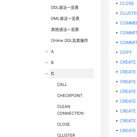
CLOSE
DDL语法一览表
CLUSTE
DML语法一览表
COMME
其他语法一览表
COMMIT
Online DDL及其操作
COMMIT
A
COPY
CREATE
B
CREATE
C
CREATE
CALL
CREATE
CHECKPOINT
CREATE
CLEAN
CREATE
CONNECTION
CREATE
CLOSE
CREATE
CLUSTER