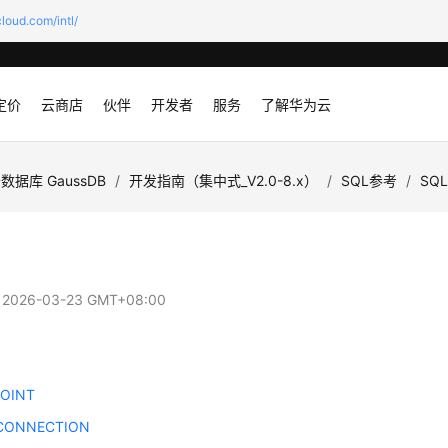
loud.com/intl/
定价
云商店
伙伴
开发者
服务
了解华为云
数据库 GaussDB
/
开发指南（集中式_V2.0-8.x）
/
SQL参考
/
SQ
：
2026-03-23 GMT+08:00
OINT
CONNECTION