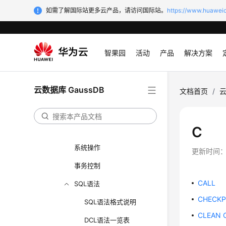
关键字
如需了解国际站更多云产品，请访问国际站。
https://www.huaweic
数据类型
字符集与字符序
智果园
活动
产品
解决方案
常量与宏
函数和操作符
云数据库 GaussDB
文档首页
/
云
表达式
伪列
C
类型转换
系统操作
更新时间
事务控制
CALL
SQL语法
CHECKP
SQL语法格式说明
CLEAN 
DCL语法一览表