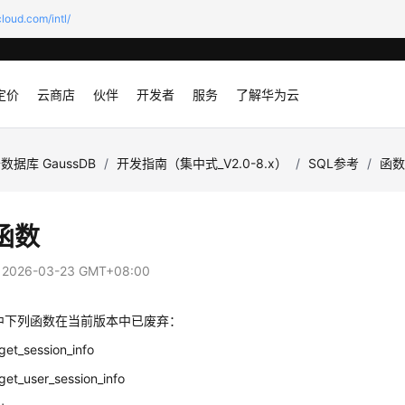
loud.com/intl/
定价
云商店
伙伴
开发者
服务
了解华为云
数据库 GaussDB
/
开发指南（集中式_V2.0-8.x）
/
SQL参考
/
函
函数
：
2026-03-23 GMT+08:00
中下列函数在当前版本中已废弃：
et_session_info
et_user_session_info