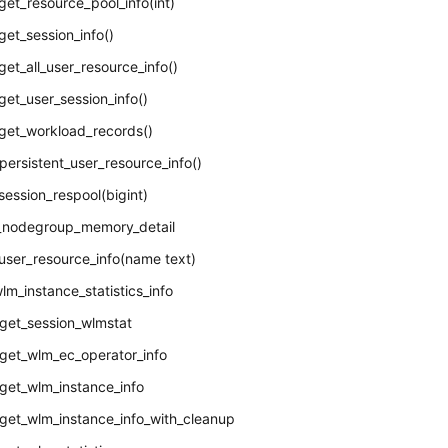
et_resource_pool_info(int)
et_session_info()
et_all_user_resource_info()
et_user_session_info()
get_workload_records()
ersistent_user_resource_info()
ession_respool(bigint)
l_nodegroup_memory_detail
user_resource_info(name text)
lm_instance_statistics_info
get_session_wlmstat
get_wlm_ec_operator_info
get_wlm_instance_info
get_wlm_instance_info_with_cleanup