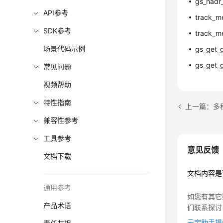
gs_hadr
API参考
track_me
SDK参考
track_me
场景代码示例
gs_get_g
gs_get_g
常见问题
视频帮助
特性指南
上一篇：多
兼容性参考
工具参考
意见反馈
文档下载
文档内容是
通用参考
如您有其它
产品术语
们联系探讨
云宝助手提