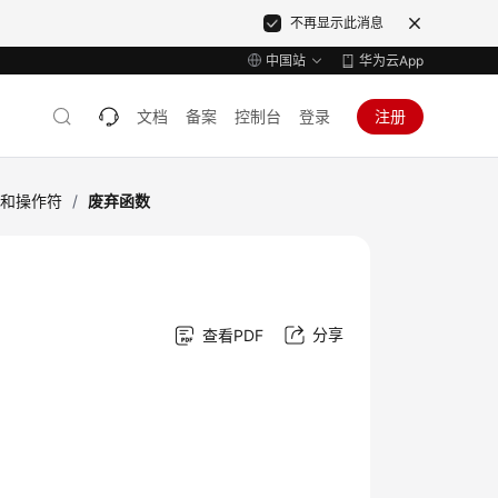
不再显示此消息
中国站
华为云App
文档
备案
控制台
登录
注册
数和操作符
/
废弃函数
分享
查看PDF