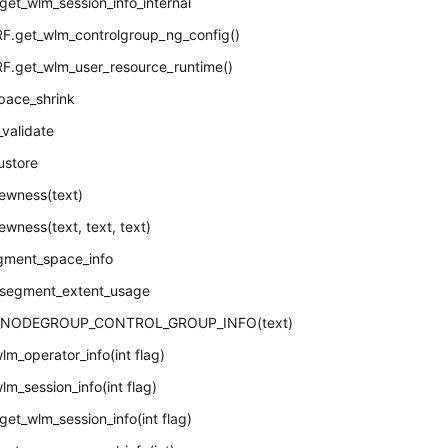
get_wlm_session_info_internal
F.get_wlm_controlgroup_ng_config()
F.get_wlm_user_resource_runtime()
pace_shrink
validate
ustore
ewness(text)
ewness(text, text, text)
egment_space_info
_segment_extent_usage
_NODEGROUP_CONTROL_GROUP_INFO(text)
lm_operator_info(int flag)
lm_session_info(int flag)
get_wlm_session_info(int flag)