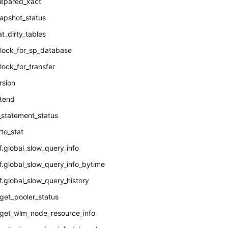
epared_xact
apshot_status
t_dirty_tables
lock_for_sp_database
ock_for_transfer
rsion
xtend
_statement_status
to_stat
.global_slow_query_info
.global_slow_query_info_bytime
.global_slow_query_history
get_pooler_status
_get_wlm_node_resource_info