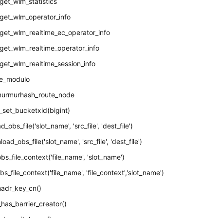
get_wlm_statistics
get_wlm_operator_info
get_wlm_realtime_ec_operator_info
get_wlm_realtime_operator_info
get_wlm_realtime_session_info
e_modulo
urmurhash_route_node
_set_bucketxid(bigint)
_obs_file('slot_name', 'src_file', 'dest_file')
ad_obs_file('slot_name', 'src_file', 'dest_file')
bs_file_context('file_name', 'slot_name')
s_file_context('file_name', 'file_context','slot_name')
hadr_key_cn()
has_barrier_creator()