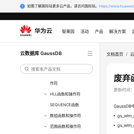
数字操作函数和操作符
如需了解国际站更多云产品，请访问国际站。
https://www.huaweic
时间和日期处理函数和
操作符
智果园
活动
产品
解决方案
类型转换函数
几何函数和操作符
云数据库 GaussDB
文档首页
/
云
网络地址函数和操作符
文本检索函数和操作符
废弃
JSON/JSONB函数和操
作符
更新时间
HLL函数和操作符
SEQUENCE函数
GaussDB
数组函数和操作符
gs_wlm_g
gs_wlm_g
范围函数和操作符