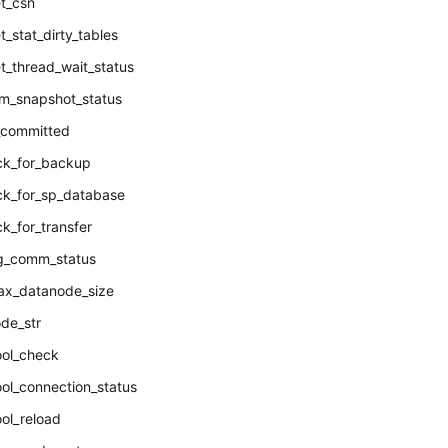
t_csn
_stat_dirty_tables
t_thread_wait_status
m_snapshot_status
_committed
ck_for_backup
ck_for_sp_database
k_for_transfer
g_comm_status
x_datanode_size
de_str
ol_check
ol_connection_status
ol_reload