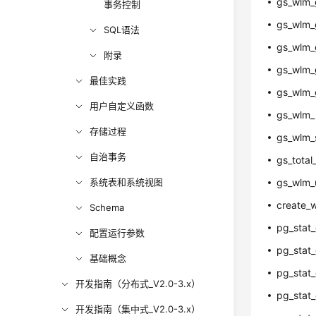
gs_wlm_g
事务控制
gs_wlm_g
SQL语法
gs_wlm_g
附录
gs_wlm_g
最佳实践
gs_wlm_
用户自定义函数
gs_wlm_p
存储过程
gs_wlm_s
自治事务
gs_tota
系统表和系统视图
gs_wlm_
create_w
Schema
pg_stat_
配置运行参数
pg_stat_
基础概念
pg_stat_
开发指南（分布式_V2.0-3.x）
pg_stat_
开发指南（集中式_V2.0-3.x）