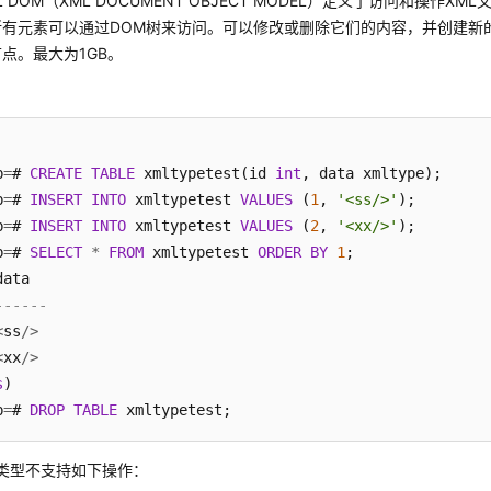
 DOM（XML DOCUMENT OBJECT MODEL）定义了访问和操作X
所有元素可以通过DOM树来访问。可以修改或删除它们的内容，并创建新
点。最大为1GB。
b
=
# 
CREATE
TABLE
 xmltypetest(id 
int
, data xmltype);

b
=
# 
INSERT
INTO
 xmltypetest 
VALUES
 (
1
, 
'<ss/>'
);

b
=
# 
INSERT
INTO
 xmltypetest 
VALUES
 (
2
, 
'<xx/>'
);

b
=
# 
SELECT
*
FROM
 xmltypetest 
ORDER
BY
1
;

------
<
ss
/
>
<
xx
/
>
s
)

b
=
# 
DROP
TABLE
 xmltypetest;
PE类型不支持如下操作：