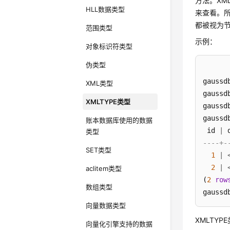
方法。XML
HLL数据类型
来查看。
都被视为节
范围类型
示例：
对象标识符类型
伪类型
gaussd
XML类型
gaussd
XMLTYPE类型
gaussd
gaussd
账本数据库使用的数据
 id 
|
类型
----+-
SET类型
1
|
2
|
aclitem类型
(
2
row
数组类型
gaussd
向量数据类型
XMLTY
向量化引擎支持的数据