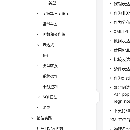
类型
逻辑表达式
作为非X
字符集与字符序
作为分
常量与宏
XMLT
函数和操作符
数组表达式
表达式
使用XML
伪列
比较表达式>
类型转换
条件表达式d
系统操作
作为disti
事务控制
聚合函数su
var_pop
SQL语法
regr_in
附录
不支持O
最佳实践
XMLTY
用户自定义函数
物理备