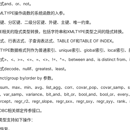
and、or、not。
MLTYPE操作函数的系统函数的入参。
布键、分区键、二级分区键、外键、主键、唯一约束。
YPE相关的隐式类型转换，包括字符串和XMLTYPE类型之间的隐式转换。
、行表达式、子查询表达式、TABLE OF和TABLE OF INDEX。
TYPE数据格式列作为普通索引、unique索引、global索引、local索引
、<、>=、<=、=、<>、!=、^=、between and、is distinct from、is no
ecode、nullif、greatest、least。
nct/group by/order by 参数。
m、max、min、avg、list_agg、corr、covar_pop、covar_samp、st
、var_samp、variance、bit_and、bit_or、bool_and、bool_or、every
tercept、regr_r2、regr_slope、regr_sxx、regr_sxy、regr_syy、rank
DBC相关绑定传参接口。
PE类型支持如下操作：
份恢复。