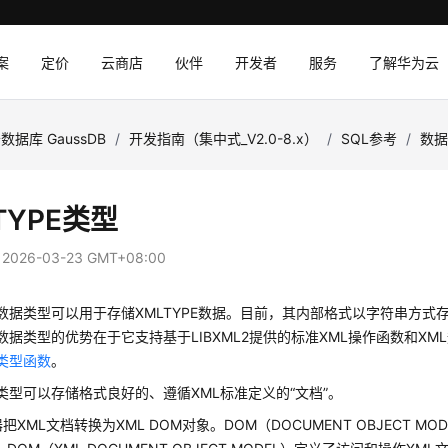
案
定价
云商店
伙伴
开发者
服务
了解华为云
数据库 GaussDB
/
开发指南（集中式_V2.0-8.x）
/
SQL参考
/
数
TYPE类型
：
2026-03-23 GMT+08:00
PE数据类型可以用于存储XMLTYPE数据。目前，其内部格式以字符串方式
PE数据类型的优势在于它支持基于LIBXML2提供的标准XML操作函数和XM
E类型函数
。
PE类型可以存储格式良好的、遵循XML标准定义的“文档”。
器把XML文档转换为XML DOM对象。DOM（DOCUMENT OBJECT