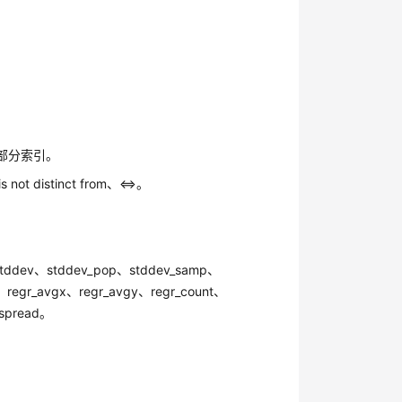
、部分索引。
t distinct from、<=>。
ddev、stddev_pop、stddev_samp、
、regr_avgx、regr_avgy、regr_count、
、spread。