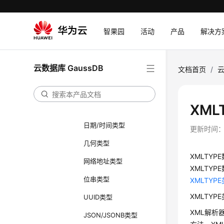
数据类型
智果园
活动
产品
解决方
数值类型
货币类型
云数据库 GaussDB
文档首页
/
云
布尔类型
字符类型
XML
二进制类型
日期/时间类型
更新时间
几何类型
XMLTY
网络地址类型
XMLTY
位串类型
XMLTYP
XMLTY
UUID类型
XML解析
JSON/JSONB类型