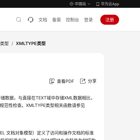
中国站
华为云App
文档
备案
控制台
登录
注册
据类型
/
XMLTYPE类型
分享
查看PDF
存储数据，与直接在TEXT域中存储XML数据相比，
L规范性检查。XMLTYPE类型相关函数请参见
 MODEL 文档对象模型）定义了访问和操作文档的标准