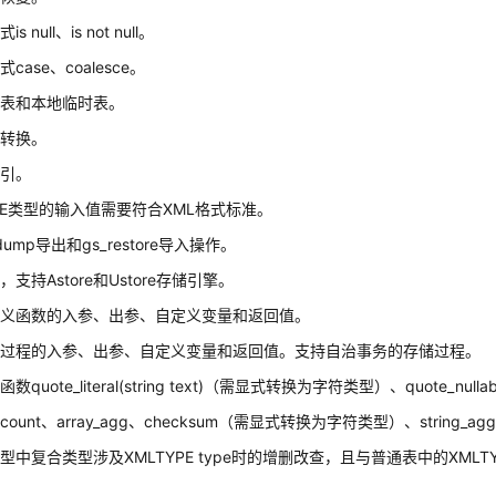
 null、is not null。
case、coalesce。
时表和本地临时表。
型转换。
索引。
YPE类型的输入值需要符合XML格式标准。
dump导出和gs_restore导入操作。
支持Astore和Ustore存储引擎。
定义函数的入参、出参、自定义变量和返回值。
储过程的入参、出参、自定义变量和返回值。支持自治事务的存储过程。
quote_literal(string text)（需显式转换为字符类型）、quote_null
ount、array_agg、checksum（需显式转换为字符类型）、string
型中复合类型涉及XMLTYPE type时的增删改查，且与普通表中的XMLT