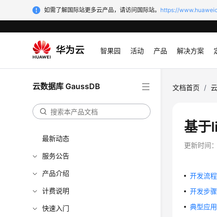
如需了解国际站更多云产品，请访问国际站。
https://www.huaweic
智果园
活动
产品
解决方案
云数据库 GaussDB
文档首页
/
云
基于l
最新动态
更新时间
服务公告
产品介绍
开发流
计费说明
开发步
典型应
快速入门