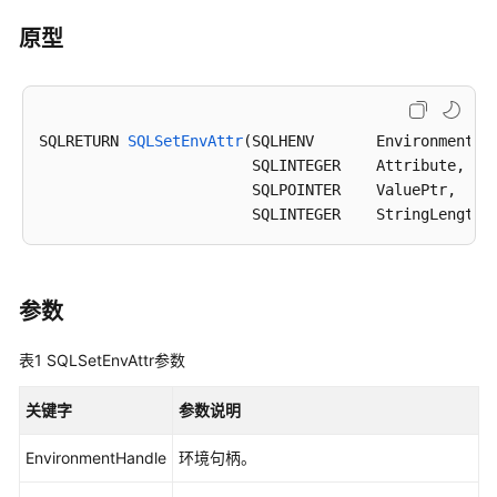
公
告
原型
产
品
介
SQLRETURN 
SQLSetEnvAttr
(SQLHENV       EnvironmentHan
绍
                        SQLINTEGER    Attribute,    
                        SQLPOINTER    ValuePtr,     
计
                        SQLINTEGER    StringLength)
费
说
明
参数
快
速
表1
SQLSetEnvAttr参数
入
门
关键字
参数说明
EnvironmentHandle
用
环境句柄。
户