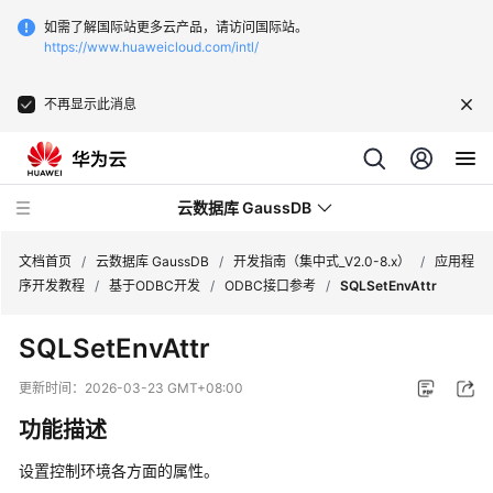
如需了解国际站更多云产品，请访问国际站。
https://www.huaweicloud.com/intl/
不再显示此消息
云数据库 GaussDB
文档首页
/
云数据库 GaussDB
/
开发指南（集中式_V2.0-8.x）
/
应用程
序开发教程
/
基于ODBC开发
/
ODBC接口参考
/
SQLSetEnvAttr
最
SQLSetEnvAttr
新
动
更新时间：
2026-03-23 GMT+08:00
态
功能描述
服
设置控制环境各方面的属性。
务