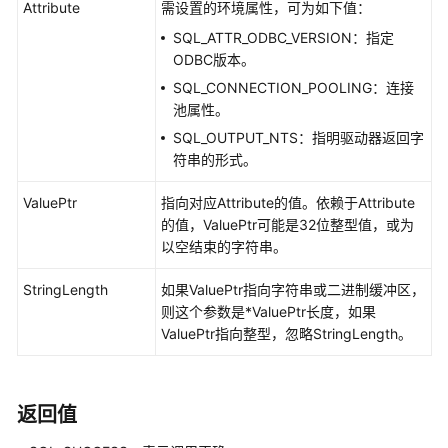
Attribute
需设置的环境属性，可为如下值：
指
南
SQL_ATTR_ODBC_VERSION：指定
ODBC版本。
开
SQL_CONNECTION_POOLING：连接
发
池属性。
指
SQL_OUTPUT_NTS：指明驱动器返回字
南
符串的形式。
开
ValuePtr
指向对应Attribute的值。依赖于Attribute
发
的值，ValuePtr可能是32位整型值，或为
指
以空结束的字符串。
南
（分
StringLength
如果ValuePtr指向字符串或二进制缓冲区，
布
则这个参数是*ValuePtr长度，如果
式
ValuePtr指向整型，忽略StringLength。
_V2.0-
10.x）
返回值
开
发