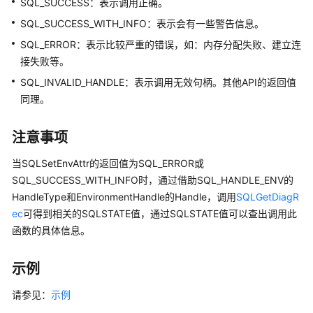
SQL_SUCCESS：表示调用正确。
指
南
SQL_SUCCESS_WITH_INFO：表示会有一些警告信息。
（集
SQL_ERROR：表示比较严重的错误，如：内存分配失败、建立连
中
接失败等。
式
SQL_INVALID_HANDLE：表示调用无效句柄。其他API的返回值
_V2.0-
10.x）
同理。
开
注意事项
发
指
当SQLSetEnvAttr的返回值为SQL_ERROR或
南
SQL_SUCCESS_WITH_INFO时，通过借助SQL_HANDLE_ENV的
（分
HandleType和EnvironmentHandle的Handle，调用
SQLGetDiagR
布
ec
可得到相关的SQLSTATE值，通过SQLSTATE值可以查出调用此
式
函数的具体信息。
_V2.0-
8.x）
示例
开
请参见：
示例
发