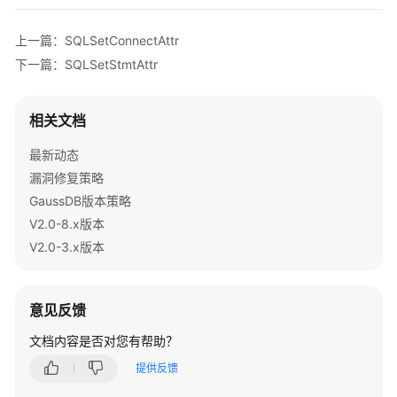
指
南
上一篇：SQLSetConnectAttr
（集
中
下一篇：SQLSetStmtAttr
式
_V2.0-
相关文档
8.x）
最新动态
数
漏洞修复策略
据
库
GaussDB版本策略
系
V2.0-8.x版本
统
V2.0-3.x版本
概
述
意见反馈
数
据
文档内容是否对您有帮助？
库
提供反馈
安
全