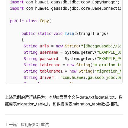
import
指
import
 com.huawei.gaussdb.jdbc.core.BaseConnection;

南
public
class
Copy
{ 

开
发
public
static
void
main
(String[] args)
指
     { 

南
String
urls
=
new
String
(
"jdbc:gaussdb://$ip:
String
username
=
 System.getenv(
"EXAMPLE_USER
开
String
password
=
 System.getenv(
"EXAMPLE_PASS
发
String
tablename
=
new
String
(
"migration_tabl
指
String
tablename1
=
new
String
(
"migration_tab
南
String
driver
=
"com.huawei.gaussdb.jdbc.Driv
（分
Connection
conn
=
null
; 

布
式
try
 { 

上述示例的运行结果为：本地d盘两个文件data.txt和data1.txt、数
_V2.0-
            Class.forName(driver); 

据库表migration_table_1，和数据库表migration_table数据相同。
8.x）
            conn = DriverManager.getConnection(urls
          } 
catch
 (ClassNotFoundException e) { 

开
               e.printStackTrace(System.out); 

发
上一篇：应用层SQL重试
          } 
catch
 (SQLException e) { 
