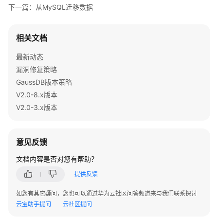
指
下一篇：从MySQL迁移数据
               e.printStackTrace(System.out); 

南
          } 

（集
中
相关文档
// 将SELECT * FROM migration_table查询结果导
式
try
 {

最新动态
_V2.0-
     copyToFile(conn, 
"d:/data.txt"
, 
"(SELECT * FRO
8.x）
漏洞修复策略
   } 
catch
 (SQLException e) {

GaussDB版本策略
数
V2.0-8.x版本
  e.printStackTrace();

据
   } 
catch
 (IOException e) {

V2.0-3.x版本
库
系
  e.printStackTrace();

统
   }    

意见反馈
概
//将d:/data.txt中的数据导入到migration_table_1
述
文档内容是否对您有帮助？
try
 {

      copyFromFile(conn, 
"d:/data.txt"
, tablename1);
提供反馈
数
   } 
catch
 (SQLException e) {

据
         e.printStackTrace();

如您有其它疑问，您也可以通过华为云社区问答频道来与我们联系探讨
库
 } 
catch
 (IOException e) {

云宝助手提问
云社区提问
安