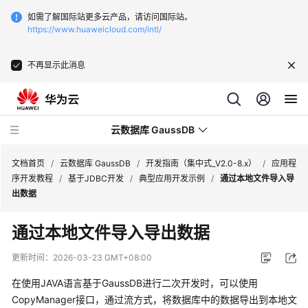
如需了解国际站更多云产品，请访问国际站。
https://www.huaweicloud.com/intl/
不再显示此消息
云数据库 GaussDB
文档首页
/
云数据库 GaussDB
/
开发指南（集中式_V2.0-8.x）
/
应用程
序开发教程
/
基于JDBC开发
/
典型应用开发示例
/
通过本地文件导入导
出数据
最
新
通过本地文件导入导出数据
动
态
更新时间：
2026-03-23 GMT+08:00
在使用JAVA语言基于
GaussDB
进行二次开发时，可以使用
服
务
CopyManager接口，通过流方式，将数据库中的数据导出到本地文