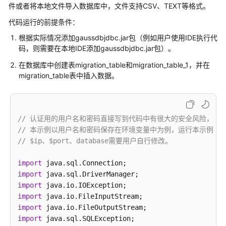
公
件或者将本地文件导入数据库中，文件支持CSV、TEXT等格式。
告
代码运行的前提条件：
根据实际情况添加gaussdbjdbc.jar包（例如用户使用IDE执行代
产
码，则需要在本地IDE添加gaussdbjdbc.jar包）。
品
介
在数据库中创建表migration_table和migration_table_1，并在
绍
migration_table表中插入数据。
计
费
说
// 认证用的用户名和密码直接写到代码中有很大的安全风险，建
明
// 本示例以用户名和密码保存在环境变量中为例，运行本示例前请先在本地
// $ip、$port、database需要用户自行修改。
快
速
import
入
import
门
import
import
import
用
import
户