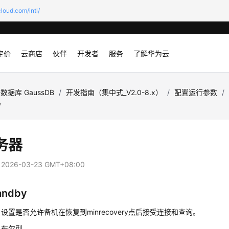
loud.com/intl/
定价
云商店
伙伴
开发者
服务
了解华为云
数据库 GaussDB
/
开发指南（集中式_V2.0-8.x）
/
配置运行参数
/
器
务器
：
2026-03-23 GMT+08:00
andby
：
设置是否允许备机在恢复到minrecovery点后接受连接和查询。
：
布尔型