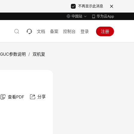
不再显示此消息
中国站
华为云App
文档
备案
控制台
登录
注册
GUC参数说明
/
双机复
分享
查看PDF