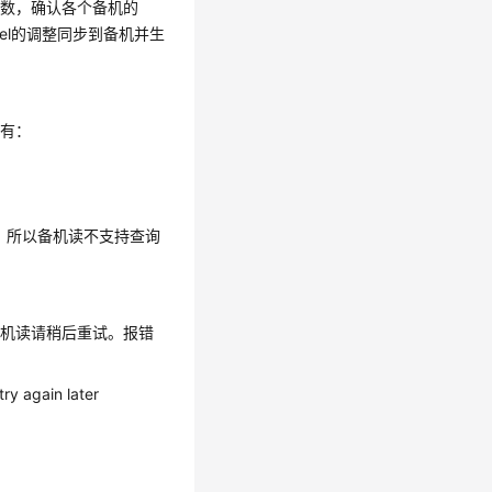
)系统函数，确认各个备机的
al_level的调整同步到备机并生
息有：
机，所以备机读不支持查询
备机读请稍后重试。报错
ry again later