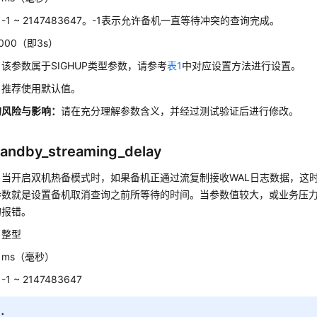
：
-1 ~ 2147483647。-1表示允许备机一直等待冲突的查询完成。
000（即3s）
：该参数属于SIGHUP类型参数，请参考
表1
中对应设置方法进行设置。
：
推荐使用默认值。
的风险与影响
：
请在充分理解参数含义，并经过测试验证后进行修改。
andby_streaming_delay
：
当开启双机热备模式时，如果备机正通过流复制接收WAL日志数据，这
参数就是设置备机取消查询之前所等待的时间。当参数值较大，或业务压
的报错。
：
整型
：
ms（毫秒）
：
-1 ~ 2147483647
知：