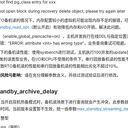
not find pg_class entry for xxx
not open block during recovery delete object, please try again later
TO备机读的情况下，内存配置较小的虚拟机可能出现内存不足的报错，可
tandby_read_opt
（默认开启）有效降低内存和I/O开销，解决此问题。
（enable_global_plancache=on），主机并发执行在线DDL与指
"ERROR: attribute <int> has wrong type"，业务查询重试可规避
下的备机读性能：使用sysbench进行测试，主机执行100并发的upda
并发的读类型业务，在I/O和CPU不受限的条件下，串行回放备机读的性
极致RTO备机读的性能和串行回放备机读的性能相比劣化不超过10%。
的风险与影响
：
请在充分理解参数含义，并经过测试验证后进行修改。
andby_archive_delay
：
当开启双机热备模式时，备机读场景下进行查询就会产生冲突，此参数
的时间。当前版本设置暂不生效，统一由参数
max_standby_streaming_de
：
整型
：
ms（毫秒）