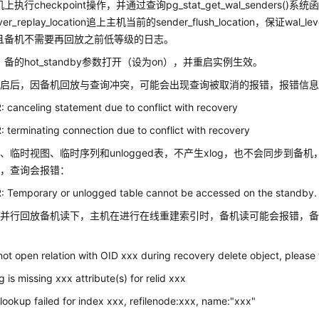
上执行checkpoint操作，并通过查询pg_stat_get_wal_senders(
iver_replay_location追上主机当前的sender_flush_location，保证w
且备机不需要再回放之前低等级的日志。
备的hot_standby参数打开（设为on），并重启实例生效。
开启后，因备机回放与查询冲突，可能会出现查询被取消的报错，报错信
 canceling statement due to conflict with recovery
 terminating connection due to conflict with recovery
、临时视图、临时序列和unlogged表，不产生xlog，也不会同步到备
象，查询会报错：
 Temporary or unlogged table cannot be accessed on the standby.
和并行回放备机读下，主机在进行在线重建索引时，备机读可能会报错，
：
not open relation with OID xxx during recovery delete object, please t
 is missing xxx attribute(s) for relid xxx
lookup failed for index xxx, refilenode:xxx, name:"xxx"