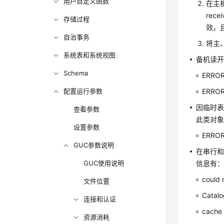
用户自定义函数
在主机
rece
存储过程
效，
自治事务
将主、
系统表和系统视图
备机读
Schema
ERROR:
配置运行参数
ERROR:
因临时表
查看参数
此类对
设置参数
ERROR:
GUC参数说明
在串行
GUC使用说明
信息有
could 
文件位置
Catalog
连接和认证
cache 
资源消耗