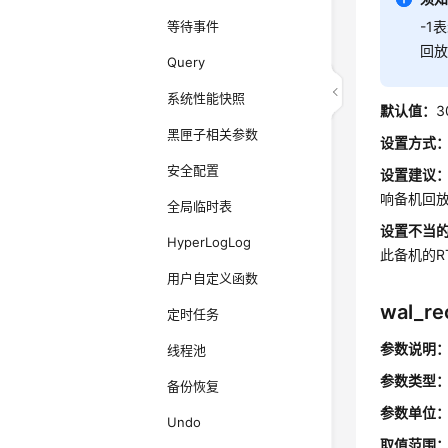
等待事件
-1
回
Query
系统性能快照
默认值：
3
黑匣子相关参数
设置方式
安全配置
设置建议
响备机回
全局临时表
设置不当
HyperLogLog
此备机的R
用户自定义函数
wal_re
定时任务
参数说明
线程池
参数类型
备份恢复
参数单位
Undo
取值范围