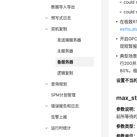
could 
数据导入导出
could 
预写式日志
在极致R
双机复制
exrto_s
开启GPC
发送端服务器
现短暂报错：
主服务器
典型场景
备服务器
行200
80%，
逻辑复制
设置不当
查询规划
SPM计划管理
max_st
错误报告和日志
参数说明
前所等待
告警上报
参数类型
运行时统计
参数单位