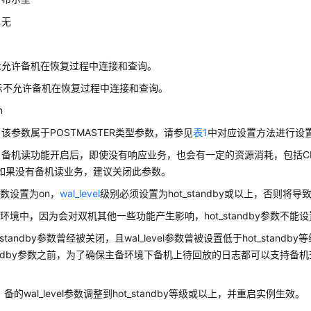
：
无
：
示允许备机在恢复过程中连接和查询。
表示不允许备机在恢复过程中连接和查询。
n
：
该参数属于POSTMASTER类型参数，请参见
表1
中对应设置方法进行设
：
备机读功能开启后，即使没有响应业务，也会有一定的资源消耗，包括C
。如果没有备机读业务，建议关闭此参数。
数设置为on，
wal_level
级别必须设置为hot_standby或以上，否则将
环境中，因为会对双机其他一些功能产生影响，hot_standby参数不能设置
_standby参数曾经被关闭，且wal_level参数曾被设置低于hot_stand
standby参数之前，为了确保主备环境下备机上待回放的日志都可以支持
备的wal_level参数调整到hot_standby等级或以上，并重启实例生效。