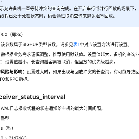
表示允许备机一直等待冲突的查询完成。在开启串行或并行回放的场景下
放线程已处于死锁状态时，仍会通过取消查询来避免阻塞回放。
000（即3s）
：
该参数属于SIGHUP类型参数，请参见
表1
中对应设置方法进行设置。
：
需根据业务需求谨慎调整，推荐使用默认值。设置值越大，备机的查询
放；设置值越小，长查询越容易被取消，但回放的优先级越高。
的风险与影响
：
设置过大时，如果出现与回放冲突的长查询，有可能导致
TO和RPO指标。
ceiver_status_interval
：
WAL日志接收线程的状态通知给主机的最大时间间隔。
：
整型
：
s（秒）
：
0 ~ 2147483