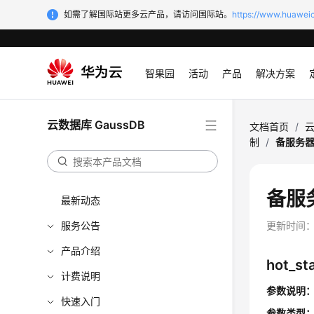
如需了解国际站更多云产品，请访问国际站。
https://www.huaweic
智果园
活动
产品
解决方案
云数据库 GaussDB
文档首页
/
云
制
/
备服务
备服
最新动态
服务公告
更新时间
产品介绍
hot_st
计费说明
参数说明
快速入门
参数类型