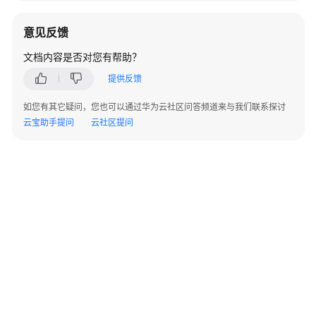
指
南
意见反馈
开
文档内容是否对您有帮助？
发
提供反馈
指
南
如您有其它疑问，您也可以通过华为云社区问答频道来与我们联系探讨
云宝助手提问
云社区提问
调
优
指
南
参
考
最
佳
实
践