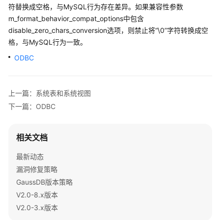
公
符替换成空格，与MySQL行为存在差异。如果兼容性参数
告
m_format_behavior_compat_options中包含
disable_zero_chars_conversion选项，则禁止将“\0”字符转换成空
产
格，与MySQL行为一致。
品
ODBC
介
绍
计
上一篇：系统表和系统视图
费
下一篇：ODBC
说
明
相关文档
快
最新动态
速
漏洞修复策略
入
门
GaussDB版本策略
V2.0-8.x版本
用
V2.0-3.x版本
户