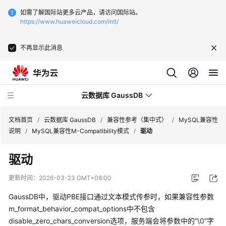
如需了解国际站更多云产品，请访问国际站。
https://www.huaweicloud.com/intl/
不再显示此消息
云数据库 GaussDB
文档首页
/
云数据库 GaussDB
/
兼容性参考（集中式）
/
MySQL兼容性
说明
/
MySQL兼容性M-Compatibility模式
/
驱动
最
驱动
新
动
更新时间：
2026-03-23 GMT+08:00
态
GaussDB中，驱动PBE接口通过文本模式传参时，如果兼容性参数
服
m_format_behavior_compat_options中不包含
务
disable_zero_chars_conversion选项，服务端会将参数中的“\0”字