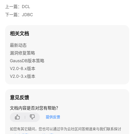
公
上一篇：DCL
告
下一篇：JDBC
产
品
相关文档
介
绍
最新动态
漏洞修复策略
计
GaussDB版本策略
费
V2.0-8.x版本
说
V2.0-3.x版本
明
快
速
意见反馈
入
文档内容是否对您有帮助？
门
提供反馈
用
如您有其它疑问，您也可以通过华为云社区问答频道来与我们联系探讨
户