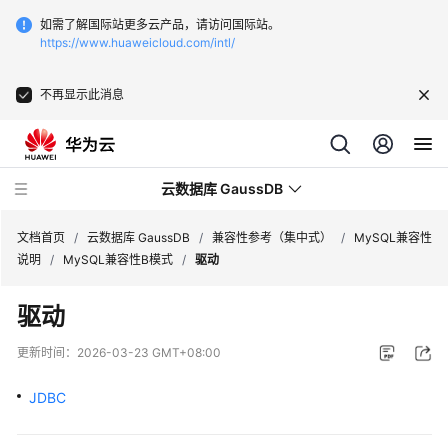
如需了解国际站更多云产品，请访问国际站。
https://www.huaweicloud.com/intl/
不再显示此消息
云数据库 GaussDB
文档首页
/
云数据库 GaussDB
/
兼容性参考（集中式）
/
MySQL兼容性
说明
/
MySQL兼容性B模式
/
驱动
最
驱动
新
动
更新时间：
2026-03-23 GMT+08:00
态
JDBC
服
务