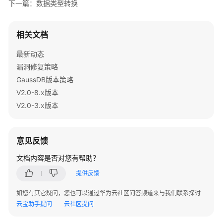
下一篇：数据类型转换
指
南
相关文档
开
发
最新动态
指
漏洞修复策略
南
GaussDB版本策略
V2.0-8.x版本
调
优
V2.0-3.x版本
指
南
意见反馈
参
文档内容是否对您有帮助？
考
提供反馈
最
如您有其它疑问，您也可以通过华为云社区问答频道来与我们联系探讨
佳
云宝助手提问
实
云社区提问
践