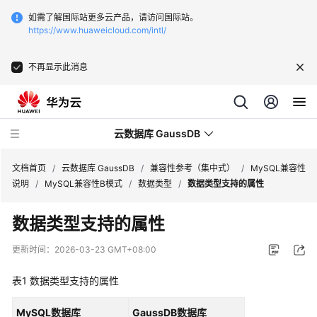
如需了解国际站更多云产品，请访问国际站。
https://www.huaweicloud.com/intl/
不再显示此消息
云数据库 GaussDB
文档首页
/
云数据库 GaussDB
/
兼容性参考（集中式）
/
MySQL兼容性
说明
/
MySQL兼容性B模式
/
数据类型
/
数据类型支持的属性
最
数据类型支持的属性
新
动
更新时间：
2026-03-23 GMT+08:00
态
表1
数据类型支持的属性
服
务
MySQL数据库
GaussDB数据库