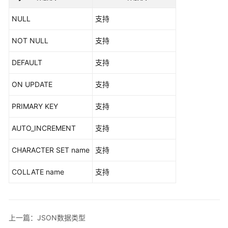
公
告
NULL
支持
产
NOT NULL
支持
品
介
DEFAULT
支持
绍
ON UPDATE
支持
计
PRIMARY KEY
支持
费
说
AUTO_INCREMENT
支持
明
CHARACTER SET name
支持
快
速
COLLATE name
支持
入
门
用
上一篇：JSON数据类型
户