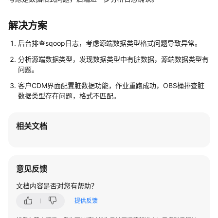
介
绍
解决方案
快
后台排查sqoop日志，考虑源端数据类型格式问题导致异常。
速
入
分析源端数据类型，发现数据类型中有脏数据，源端数据类型有
门
问题。
客户CDM界面配置脏数据功能，作业重跑成功，OBS桶排查脏
用
数据类型存在问题，格式不匹配。
户
指
南
相关文档
最
佳
实
意见反馈
践
文档内容是否对您有帮助？
性
提供反馈
能