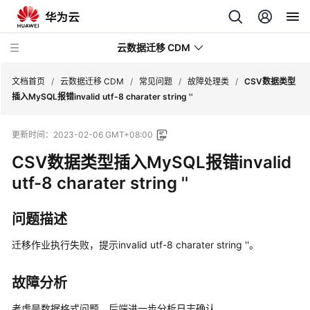
云数据迁移 CDM
文档首页
/
云数据迁移 CDM
/
常见问题
/
故障处理类
/
CSV数据类型
插入MySQL报错invalid utf-8 charater string ''
最
更新时间：
2023-02-06 GMT+08:00
新
动
CSV数据类型插入MySQL报错invalid
态
utf-8 charater string ''
服
问题描述
务
公
迁移作业执行失败，提示invalid utf-8 charater string ''。
告
产
故障分析
品
考虑是数据格式问题，后端进一步分析日志确认。