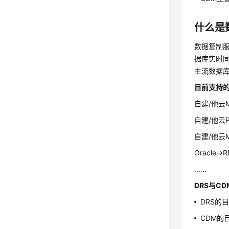
什么是
数据复制服务
据库实时同
主流数据
目前支持
自建/他云My
自建/他云Pos
自建/他云M
Oracle->R
......
DRS与C
DRS的
CDM的目