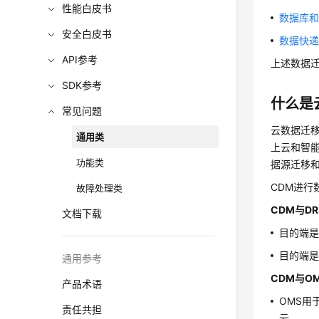
性能白皮书
数据库和
安全白皮书
数据快递
API参考
上述数据
SDK参考
什么是
常见问题
云数据迁移（
通用类
上云和智
功能类
据源迁移
CDM进
故障处理类
CDM与D
文档下载
目的端是
目的端是
通用参考
CDM与O
产品术语
OMS用
责任共担
云。