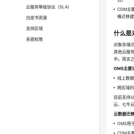
云服务等级协议（SLA）
CDM主
桶迁移建
白皮书资源
支持区域
什么是
系统权限
对象存储迁移
其他云服务商
中。简言
OMS主要
线上数
跨区域的
目前支持
云、七牛
云数据迁
OMS用
CDM主