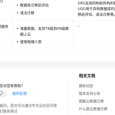
GO
DRS支持同构和异构的
数据库迁移前评估
UGO用于异构数据库
语法迁移
移前评估、语法迁移等
递服务
-
海量数据，支持TB级到PB级数
据上云
使用物理介质
相关文档
否对您有帮助？
最新动态
提供反馈
版本支持公告
图解云数据迁移
疑问，您也可以通过华为云社区问答
什么是云数据迁移
们联系探讨