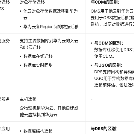
储迁移
对象存储迁移
与CDM的区别：
MS
他云对象存储数据迁移到华为
OMS用于他云到华为云
云
要用于OBS数据迁移
系统，以便对数据进行
华为云各Region间的数据迁移
制服务
支持主流数据库到华为云的入云
与CDM的区别：
和出云迁移
数据库迁移使用DR
数据库在线迁移
使用CDM。
数据库实时同步
与UGO的区别：
DRS支持同构和异构
UGO用于异构数据
迁移前评估、语法迁
移服务
主机迁移
-
含物理机到华为云、其他自建或
他云虚拟机到华为云
和应用
与
DRS的区别
：
数据库结构迁移