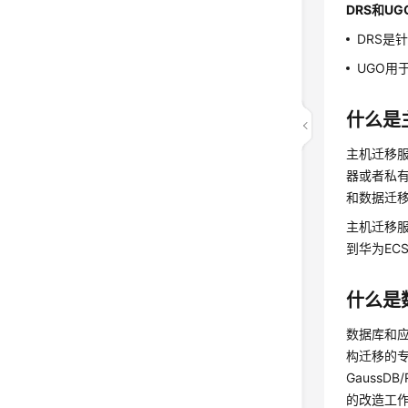
DRS和U
DRS是
UGO用
什么是
主机迁移服务
器或者私
和数据迁
主机迁移服
到华为EC
什么是
数据库和应用迁
构迁移的专
Gauss
的改造工