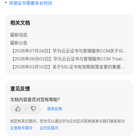
公
吊销证书需要多长时间
告
相关文档
产
品
最新动态
介
最新公告
绍
【2026年07月24日】华为云云证书与管理服务CCM关于GlobalSign根证书体系迁移通知
计
【2026年06月03日】华为云云证书与管理服务CCM TrustAsia品牌证书停售通知
费
【2026年02月10日】关于SSL证书有效期政策变更的重要通知
说
明
意见反馈
快
文档内容是否对您有帮助？
速
入
提供反馈
门
如您有其它疑问，您也可以通过华为云社区问答频道来与我们联系探讨
SSL
云宝助手提问
云社区提问
证