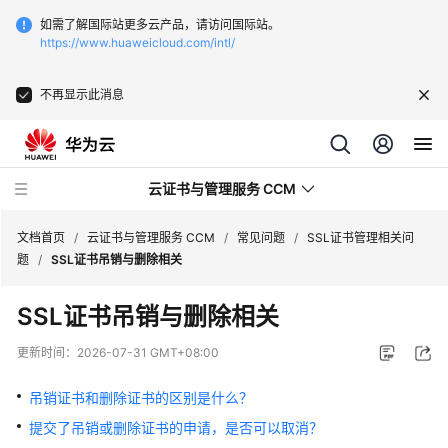
如需了解国际站更多云产品，请访问国际站。
https://www.huaweicloud.com/intl/
不再显示此消息
云证书与管理服务 CCM
文档首页
/
云证书与管理服务 CCM
/
常见问题
/
SSL证书管理相关问
题
/
SSL证书吊销与删除相关
最
SSL证书吊销与删除相关
新
动
更新时间：
2026-07-31 GMT+08:00
态
吊销证书和删除证书的区别是什么？
服
提交了吊销或删除证书的申请，是否可以取消？
务