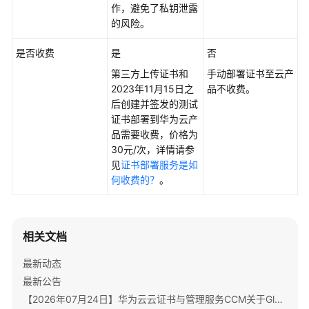
书
作，避免了私钥泄露
用
的风险。
户
指
是否收费
是
否
南
第三方上传证书和
手动部署证书至云产
2023年11月15日之
品不收费。
私
后创建并签发的测试
有
证书部署到华为云产
证
品需要收费，价格为
书
30元/次，详情请参
用
见
证书部署服务是如
户
何收费的？
。
指
南
相关文档
最
佳
最新动态
实
最新公告
践
【2026年07月24日】华为云云证书与管理服务CCM关于GlobalSign根证书体系迁移通知