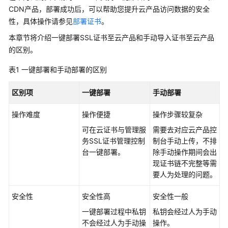
公
CDN产品，部署成功后，可以帮助您提升云产品访问数据的安全
告
性，具体操作请参见
部署证书
。
本章节将介绍一键部署SSL证书至云产品和手动导入证书至云产品
产
的区别。
品
介
表1
一键部署和手动部署的区别
绍
区别项
一键部署
手动部署
计
费
操作难度
操作便捷
操作步骤较复杂
说
明
可在云证书与管理服
需要去对应云产品控
务SSL证书管理控制
制台手动上传，不排
台一键部署。
除手动操作期间会出
快
现证书链不完整等需
速
要人为处理的问题。
入
门
安全性
安全性高
安全性一般
SSL
一键部署过程中私钥
私钥会经过人为手动
证
不会经过人为手动操
操作。