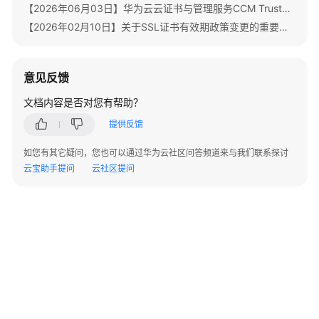
API
【2026年06月03日】华为云云证书与管理服务CCM TrustAsia品牌证书停售通知
参
【2026年02月10日】关于SSL证书有效期政策变更的重要通知
考
SDK
意见反馈
参
考
文档内容是否对您有帮助？
提供反馈
常
见
如您有其它疑问，您也可以通过华为云社区问答频道来与我们联系探讨
问
云宝助手提问
云社区提问
题
SSL
证
书
管
理
高
频