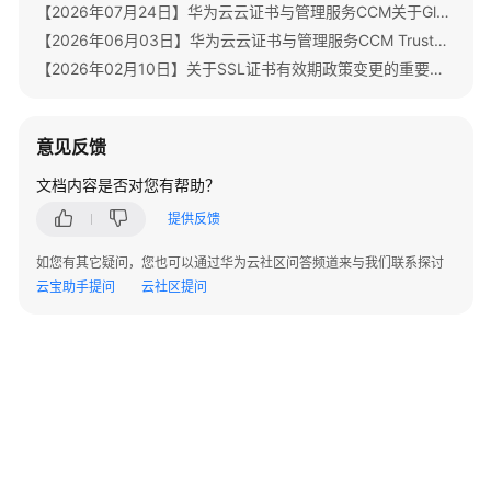
书
【2026年07月24日】华为云云证书与管理服务CCM关于GlobalSign根证书体系迁移通知
用
【2026年06月03日】华为云云证书与管理服务CCM TrustAsia品牌证书停售通知
户
【2026年02月10日】关于SSL证书有效期政策变更的重要通知
指
南
意见反馈
私
有
文档内容是否对您有帮助？
证
提供反馈
书
用
如您有其它疑问，您也可以通过华为云社区问答频道来与我们联系探讨
户
云宝助手提问
云社区提问
指
南
最
佳
实
践