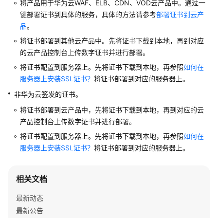
将产品用于华为云WAF、ELB、CDN、VOD云产品中。通过一
公
键部署证书到具体的服务，具体的方法请参考
部署证书到云产
告
品
。
产
将证书部署到其他云产品中。先将证书下载到本地，再到对应
品
的云产品控制台上传数字证书并进行部署。
介
将证书配置到服务器上。先将证书下载到本地，再参照
如何在
绍
服务器上安装SSL证书？
将证书部署到对应的服务器上。
计
非华为云签发的证书。
费
将证书部署到云产品中，先将证书下载到本地，再到对应的云
说
产品控制台上传数字证书并进行部署。
明
将证书配置到服务器上。先将证书下载到本地，再参照
如何在
快
服务器上安装SSL证书？
将证书部署到对应的服务器上。
速
入
相关文档
门
最新动态
SSL
最新公告
证