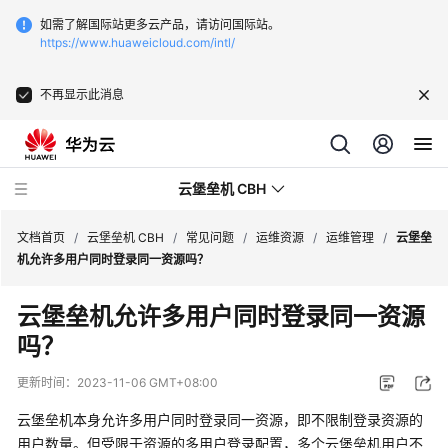
如需了解国际站更多云产品，请访问国际站。
https://www.huaweicloud.com/intl/
不再显示此消息
云堡垒机 CBH
文档首页
/
云堡垒机 CBH
/
常见问题
/
运维资源
/
运维管理
/
云堡垒
机允许多用户同时登录同一资源吗？
云堡垒机允许多用户同时登录同一资源
吗？
最
新
更新时间：
2023-11-06 GMT+08:00
动
态
云堡垒机本身允许多用户同时登录同一资源，即不限制登录资源的
用户数量。但受限于资源的多用户登录配置，多个云堡垒机用户不