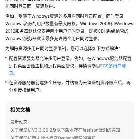
服
能同时登录同一资源账户。
务
例如，受限于Windows资源的多用户同时登录配置，同时登录
公
Windows资源的用户数量有最大限额。Windows 2008和Windows
告
2012服务器默认仅支持两个用户同时登录，即被CBH系统纳管的
Windows服务器默认最多允许两个用户同时登录。
产
品
为解除资源多用户同时登录限制，您可以选择如下方式解决：
介
配置资源服务器允许多用户登录。例如，在Windows服务器配置
绍
远程桌面会话主机和远程桌面授权，详情请参见
ECS多用户登
录
。
计
费
在资源服务器创建多个账号，并纳管为云堡垒机资源账户后，再
说
分别授权给用户。
明
相关文档
快
速
最新动态
入
关于堡垒机V3.3.30.2及以下版本存在fastjson漏洞的通知
门
关于堡垒机历史版本存在fastjson漏洞的通知