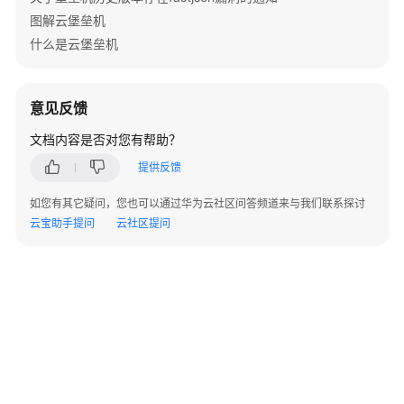
用
图解云堡垒机
户
什么是云堡垒机
指
南
意见反馈
最
佳
文档内容是否对您有帮助？
实
提供反馈
践
如您有其它疑问，您也可以通过华为云社区问答频道来与我们联系探讨
API
云宝助手提问
云社区提问
参
考
SDK
参
考
场
景