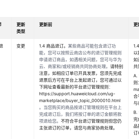
节
更新
更新前
更
类型
品退
变更
1.4 商品退订。
某些商品可能包含退订功
1
能，您可以按照云商店公布的退订管理规则
以
申请退订商品，如遇相关问题，您可与华为
如
云、商家和/或经销商共同协商处理。
请特别
共
注意，如相应订单已开具发票，您须先完成
A
退票后方可在平台上发起退订，您可通过以
则：
下网址查看最新的平台退订管理规则
：
ma
https://support.huaweicloud.com/ug-
合
marketplace/buyer_topic_0000010.html
与
。当您购买的商品按退订管理规则在平台上
B
完成退订后，我们将按订单的退订金额将款
完
项退给您。
不符合平台退订管理规则但您仍
品
主张退订的订单，请您与商家协商处理。
订