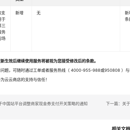
和支
新增
无
新
用于
条
第三
服务
的场
更新生效后继续使用服务将被视为您接受修改后的条款。
问题，可随时通过工单或者服务热线（ 4000-955-988或950808 ）
华为云云商店的支持与信任！
于中国站平台调整商家现金券支付开关策略的通知
相关文