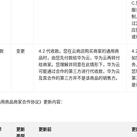
C
服
制
过
应
或
收款
变更
4.2 代收款。您在云商店购买商家的通用商
4
品时，由您先付款给华为云，华为云再转付
如
给商家。您理解并同意在此情形下，华为云
务
可能通过合作的第三方进行代收款，华为云
您
及其合作的第三方并不是该商品的销售方。
第
是
通用商品商家合作协议》更新内容：
节
更新
更新前
更
类型