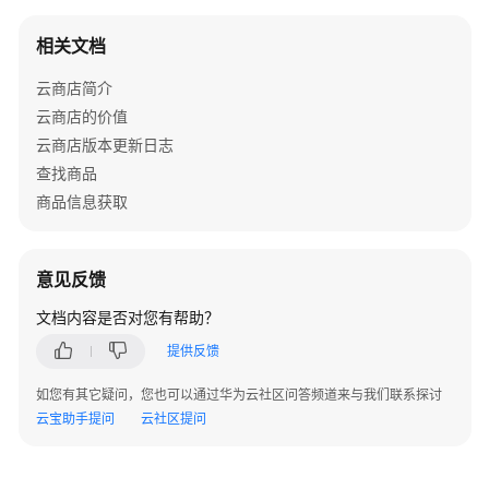
范
与
相关文档
通
知
云商店简介
云商店的价值
协
云商店版本更新日志
议
查找商品
商品信息获取
规
范
意见反馈
通
知
文档内容是否对您有帮助？
提供反馈
关
于
如您有其它疑问，您也可以通过华为云社区问答频道来与我们联系探讨
中
云宝助手提问
云社区提问
国
站
《云