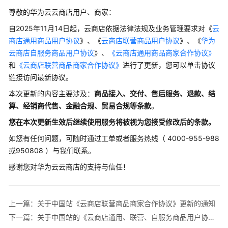
户
尊敬的华为云云商店用户、商家：
指
南
自2025年11月14日起，云商店依据法律法规及业务管理要求对《
云
商店通用商品用户协议
》、《
云商店联营商品用户协议
》、《
华为
商
云商店自服务商品用户协议
》、
《云商店通用商品商家合作协议》
家
和
《云商店联营商品商家合作协议》
进行了更新，您可以单击协议
指
链接访问最新协议。
南
本次更新的内容主要涉及：
商品接入、交付、售后服务、退款、结
算、经销商代售、金融合规、贸易合规等条款
。
客
户
您在本次更新生效后继续使用服务将被视为您接受修改后的条款。
服
如您有任何问题，可随时通过工单或者服务热线（ 4000-955-988
务
或950808 ）与我们联系。
商
指
感谢您对华为云云商店的支持与信任！
南
平
上一篇：关于中国站《云商店联营商品商家合作协议》更新的通知
台
下一篇：关于中国站的《云商店通用、联营、自服务商品用户协议》更新的通知
规