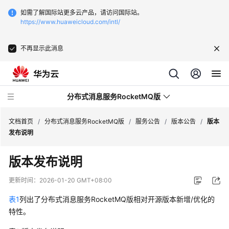
如需了解国际站更多云产品，请访问国际站。
https://www.huaweicloud.com/intl/
不再显示此消息
分布式消息服务RocketMQ版
文档首页
/
分布式消息服务RocketMQ版
/
服务公告
/
版本公告
/
版本
发布说明
最
版本发布说明
新
动
更新时间：
2026-01-20 GMT+08:00
态
表1
列出了分布式消息服务RocketMQ版相对开源版本新增/优化的
服
特性。
务