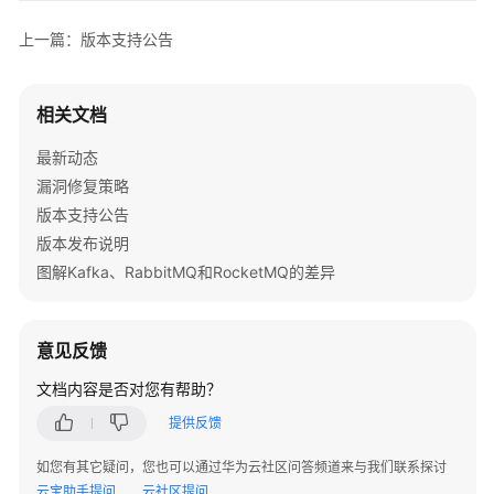
版
本
上一篇：版本支持公告
发
布
说
相关文档
明
最新动态
产
漏洞修复策略
品
版本支持公告
介
版本发布说明
绍
图解Kafka、RabbitMQ和RocketMQ的差异
计
费
意见反馈
说
明
文档内容是否对您有帮助？
提供反馈
快
速
如您有其它疑问，您也可以通过华为云社区问答频道来与我们联系探讨
入
云宝助手提问
云社区提问