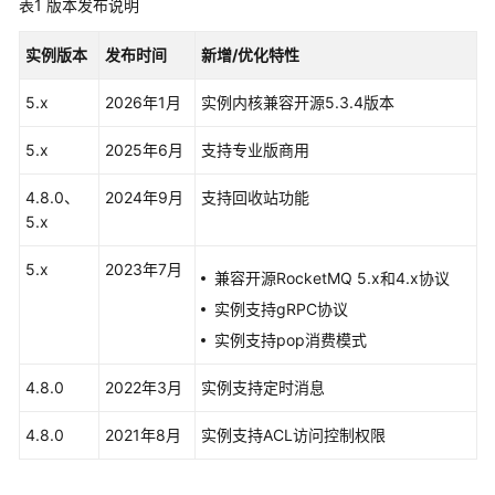
表1
版本发布说明
公
告
实例版本
发布时间
新增/优化特性
漏
5.x
2026年1月
实例内核兼容开源5.3.4版本
洞
公
5.x
2025年6月
支持专业版商用
告
4.8.0、
2024年9月
支持回收站功能
版
5.x
本
公
5.x
2023年7月
兼容开源RocketMQ 5.x和4.x协议
告
实例支持gRPC协议
版
实例支持pop消费模式
本
支
4.8.0
2022年3月
实例支持定时消息
持
公
4.8.0
2021年8月
实例支持ACL访问控制权限
告