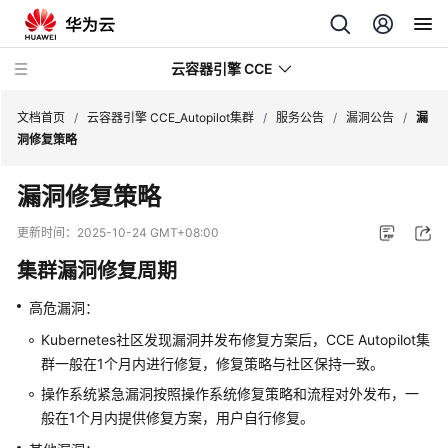
云容器引擎 CCE
文档首页
/
云容器引擎 CCE_Autopilot集群
/
服务公告
/
漏洞公告
/
漏
洞修复策略
漏洞修复策略
最
更新时间：
2025-10-24 GMT+08:00
新
集群漏洞修复周期
动
态
高危漏洞：
Kubernetes社区发现漏洞并发布修复方案后，CCE Autopilot集
服
群一般在1个月内进行修复，修复策略与社区保持一致。
务
公
操作系统紧急漏洞按照操作系统修复策略和流程对外发布，一
告
般在1个月内提供修复方案，用户自行修复。