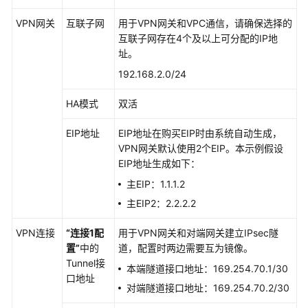
介
绍
VPN网关
互联子网
用于VPN网关和VPC通信，请确保选择的
互联子网存在4个及以上可分配的IP地
计
址。
费
192.168.2.0/24
说
明
HA模式
双活
快
EIP地址
EIP地址在购买EIP时由系统自动生成，
速
VPN网关默认使用2个EIP。本示例假设
入
EIP地址生成如下：
门
主EIP：1.1.1.2
用
主EIP2：2.2.2.2
户
指
VPN连接
“连接1配
用于VPN网关和对端网关建立IPsec隧
南
置”
中的
道，配置时两边需要互为镜像。
Tunnel接
本端隧道接口地址：169.254.70.1/30
管
口地址
对端隧道接口地址：169.254.70.2/30
理