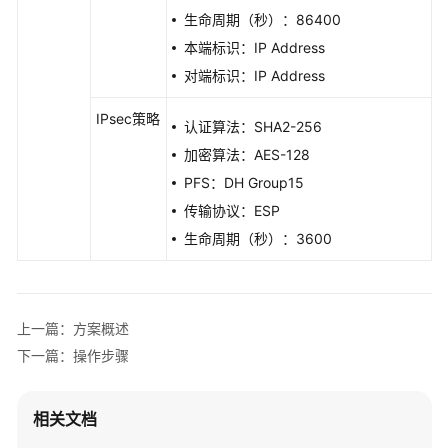
生命周期（秒）：86400
实
现
本端标识：IP Address
云
对端标识：IP Address
上
云
IPsec策略
认证算法：SHA2-256
下
网
加密算法：AES-128
络
PFS：DH Group15
互
传输协议：ESP
通
生命周期（秒）：3600
（双
活
模
式）
上一篇：方案概述
方
下一篇：操作步骤
案
概
相关文档
述