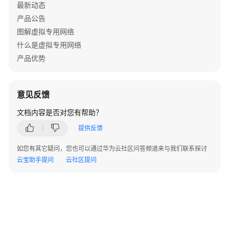
最新动态
组
产品公告
网
图解虚拟专用网络
和
资
什么是虚拟专用网络
源
产品优势
规
划
意见反馈
操
作
文档内容是否对您有帮助？
步
提供反馈
骤
如您有其它疑问，您也可以通过华为云社区问答频道来与我们联系探讨
通
云宝助手提问
云社区提问
过
VPN
实
现
云
上