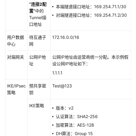
员
“连接2配
本端隧道接口地址：169.254.71.1/30
指
置”
中的
南
对端隧道接口地址：169.254.71.2/30
Tunnel接
口地址
最
佳
用户数据
待互通子
172.16.0.0/16
实
中心
网
践
对端网关
公网IP地
公网IP地址由运营商统一分配。本示例假
站
址
设公网IP地址如下：
点
1.1.1.1
入
云
IKE/IPsec
预共享密
Test@123
VPN
策略
钥
企
业
IKE策略
版本：v2
版
认证算法：SHA2-256
通
加密算法：AES-128
过
DH算法：Group 15
VPN