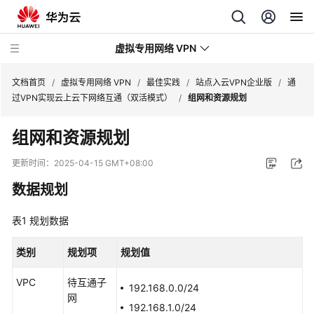
虚拟专用网络 VPN
文档首页
/
虚拟专用网络 VPN
/
最佳实践
/
站点入云VPN企业版
/
通
过VPN实现云上云下网络互通（双活模式）
/
组网和资源规划
最
组网和资源规划
新
动
更新时间：
2025-04-15 GMT+08:00
态
数据规划
服
表1
务
规划数据
公
告
类别
规划项
规划值
VPC
待互通子
产
192.168.0.0/24
网
品
192.168.1.0/24