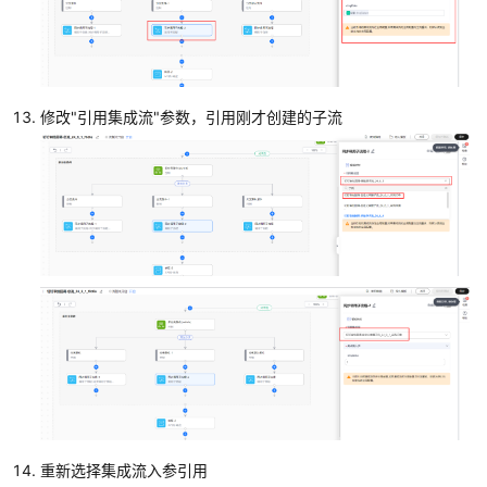
步
流
基
于
修改"引用集成流"参数，引用刚才创建的子流
第
一
条
审
批
单
据
同
步
流
创
建
其
它
单
重新选择集成流入参引用
据