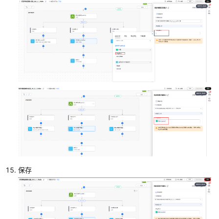
同
步
流
创
建
审
批
回
调
总
流
配
置
保存
草
稿
单
回
调