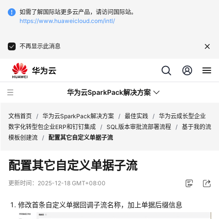
如需了解国际站更多云产品，请访问国际站。
https://www.huaweicloud.com/intl/
不再显示此消息
华为云SparkPack解决方案
文档首页
/
华为云SparkPack解决方案
/
最佳实践
/
华为云成长型企业
数字化转型包企业ERP和钉钉集成
/
SQL版本审批流部署流程
/
基于我的流
模板创建流
/
配置其它自定义单据子流
产
品
配置其它自定义单据子流
介
绍
更新时间：
2025-12-18 GMT+08:00
用
修改首条自定义单据回调子流名称，加上单据后缀信息
户