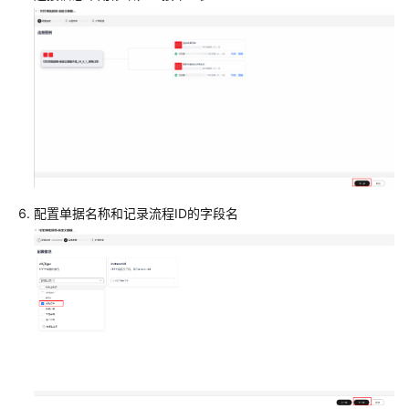
记
录
应
用
场
景
介
绍
配置单据名称和记录流程ID的字段名
集
成
方
案
设
计
依
赖
接