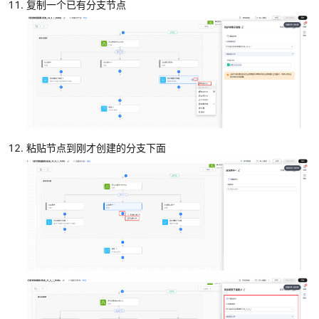
复制一个已有分支节点
基
于
我
的
流
模
板
创
建
流
粘贴节点到刚才创建的分支下面
创
建
首
条
审
批
单
据
同