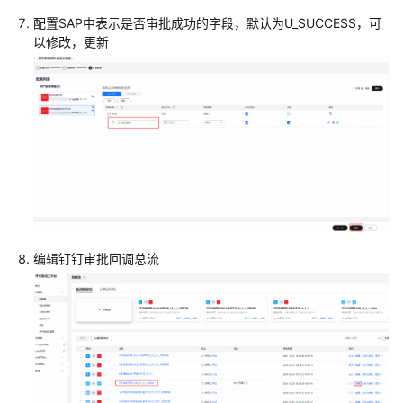
口
配置SAP中表示是否审批成功的字段，默认为U_SUCCESS，可
清
以修改，更新
单
描
述
集
成
实
施
最
佳
实
编辑钉钉审批回调总流
践
SQL
版
本
审
批