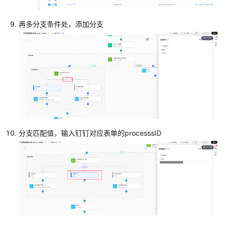
流
部
再多分支条件处，添加分支
署
流
程
复
制
公
共
流
模
分支匹配值，输入钉钉对应表单的processsID
板
到
我
的
流
模
板