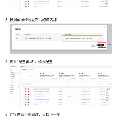
长
型
企
业
根据单据修改复制后的流名称
数
字
化
转
型
包
企
进入"配置管理"，修改配置
业
ERP
和
钉
钉
集
成
更
连接信息不用修改，直接下一步
新