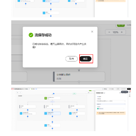
子
流
配
置
自
定
义
单
据
回
调
子
流
配
置
首
条
自