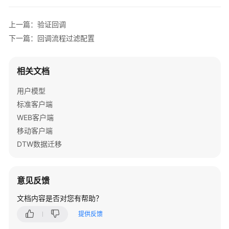
定
义
上一篇：验证回调
单
下一篇：回调流程过滤配置
据
子
流
相关文档
验
用户模型
证
标准客户端
回
WEB客户端
调
移动客户端
配
DTW数据迁移
置
其
它
意见反馈
自
文档内容是否对您有帮助？
定
义
提供反馈
单