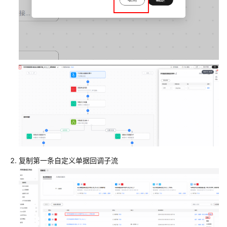
字
化
转
型
包
企
业
ERP
泛
微
OA
集
成
指
南
复制第一条自定义单据回调子流
华
为
云
成