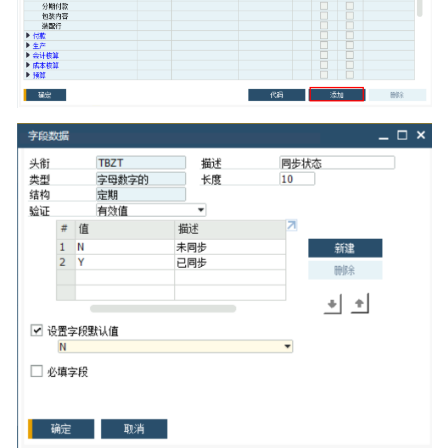
企
业
ERP
和
OA
的
接
口
封
装
到
集
成
工
作
台
基
于
API