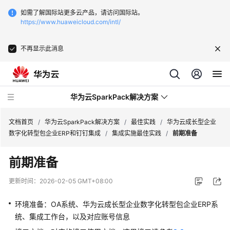
如需了解国际站更多云产品，请访问国际站。
https://www.huaweicloud.com/intl/
不再显示此消息
华为云SparkPack解决方案
文档首页
/
华为云SparkPack解决方案
/
最佳实践
/
华为云成长型企业
数字化转型包企业ERP和钉钉集成
/
集成实施最佳实践
/
前期准备
产
前期准备
品
介
更新时间：
2026-02-05 GMT+08:00
绍
环境准备：OA系统、华为云成长型企业数字化转型包企业ERP系
用
统、集成工作台，以及对应账号信息
户