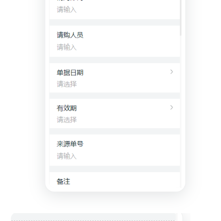
字
化
转
型
包
企
业
ERP
泛
微
OA
集
成
指
南
华
为
云
成