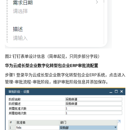
记
录
应
用
场
景
介
图2 钉钉表单设计信息（简单起见，只同步部分字段）
绍
华为云成长型企业数字化转型包企业ERP审批流配置
集
步骤1 登录华为云成长型企业数字化转型包企业ERP系统，点击进入
成
管理-审批流程-审批阶段，维护审批阶段信息并添加保存。
方
案
设
计
依
赖
接